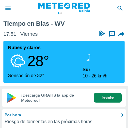
Tiempo en Bias - WV
privacidad
17:51
Viernes
...
o de
com.bo) ha
Nubes y claros
ado por
28°
es para
ue la
 que se
Sur
e calidad.
Sensación de 32°
10
26 km/h
eder a este
ediante las
opciones:
¡Descarga
GRATIS
la app de
Instalar
ookies y
Meteored!
e forma
Por hora
d digital
Riesgo de tormentas en las próximas horas
ada, basada