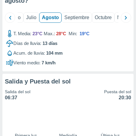
agosto
?
ados con el
 seleccionar
o.
yo
Junio
Julio
Agosto
Septiembre
Octubre
Noviemb
calización
precisa e
ión mediante
T. Media:
23°C
Max.:
28°C
Min:
19°C
Días de lluvia:
13
días
, publicidad
Acum. de lluvia:
104 mm
dos,
 publicidad
Viento medio:
7 km/h
,
ón de
 desarrollo
Salida y Puesta del sol
s.
Salida del sol
Puesta del sol
tros 1199
06:37
20:30
ios
Primera luz
Mediodía
Última luz