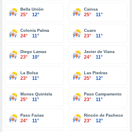
Bella Unión
Cainsa
25°
12°
25°
11°
Colonia Palma
Cuaro
24°
11°
23°
11°
Diego Lamas
Javier de Viana
23°
10°
24°
11°
La Bolsa
Las Piedras
23°
11°
25°
12°
Mones Quintela
Paso Campamento
25°
11°
23°
11°
Paso Farias
Rincón de Pacheco
24°
11°
23°
12°