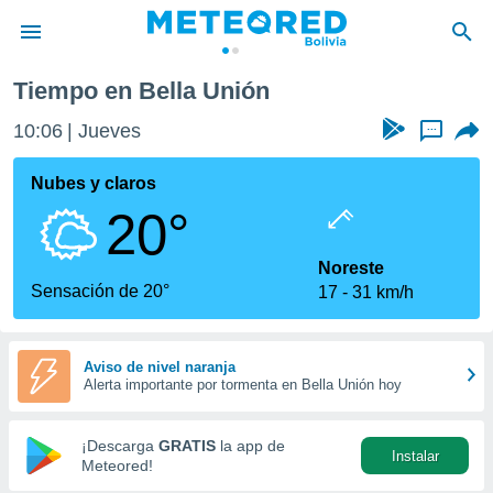
Tiempo en Bella Unión
privacidad
10:06
Jueves
...
o de
com.bo) ha
Nubes y claros
ado por
20°
es para
ue la
 que se
Noreste
e calidad.
Sensación de 20°
17
31 km/h
eder a este
ediante las
opciones:
Aviso de nivel naranja
Alerta importante por tormenta en Bella Unión hoy
ookies y
e forma
¡Descarga
GRATIS
la app de
Instalar
d digital
Meteored!
ada, basada