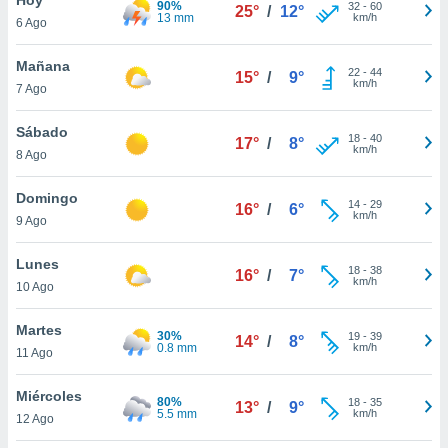
90%
ublicidad y
32
-
60
25°
/
12°
13 mm
km/h
6 Ago
do en
 mismo.
Mañana
22
-
44
15°
/
9°
sultar más
km/h
7 Ago
 en nuestra
 Cookies
y
Sábado
18
-
40
ualquier
17°
/
8°
km/h
8 Ago
ento
 botón
Domingo
14
-
29
16°
/
6°
ación de
km/h
9 Ago
kies
 disponible
Lunes
18
-
38
e nuestra
16°
/
7°
km/h
10 Ago
.
Martes
IVAMENTE,
30%
19
-
39
14°
/
8°
0.8 mm
km/h
11 Ago
as
Miércoles
80%
18
-
35
13°
/
9°
 a cookies
5.5 mm
km/h
12 Ago
 no aceptar