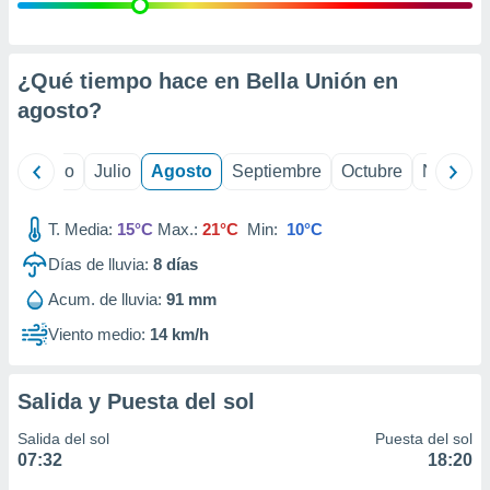
ados con el
 seleccionar
o.
calización
¿Qué tiempo hace en Bella Unión en
precisa e
agosto
?
ión mediante
, publicidad
yo
Junio
Julio
Agosto
Septiembre
Octubre
Noviemb
dos,
 publicidad
T. Media:
15°C
Max.:
21°C
Min:
10°C
,
Días de lluvia:
8
días
ón de
 desarrollo
Acum. de lluvia:
91 mm
s.
Viento medio:
14 km/h
tros 1199
ios
Salida y Puesta del sol
Salida del sol
Puesta del sol
07:32
18:20