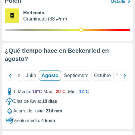
Polen
ados con el
Detalle
 seleccionar
o.
Moderado
Gramíneas (38 #/m³)
calización
precisa e
ión mediante
, publicidad
¿Qué tiempo hace en Beckenried en
dos,
agosto
?
 publicidad
,
ón de
yo
Junio
Julio
Agosto
Septiembre
Octubre
Noviemb
 desarrollo
s.
T. Media:
16°C
Max.:
20°C
Min:
12°C
tros 1199
ios
Días de lluvia:
18
días
Acum. de lluvia:
214 mm
Viento medio:
4 km/h