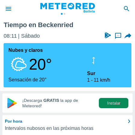
Tiempo en Beckenried
privacidad
08:11
Sábado
...
o de
com.bo) ha
Nubes y claros
ado por
20°
es para
ue la
 que se
Sur
e calidad.
Sensación de 20°
1
11 km/h
eder a este
ediante las
opciones:
¡Descarga
GRATIS
la app de
Instalar
ookies y
Meteored!
e forma
Por hora
d digital
Intervalos nubosos en las próximas horas
ada, basada