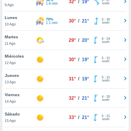
32°
/
19°
ublicidad y
1.6 mm
km/h
9 Ago
do en
Lunes
 mismo.
70%
5
-
30
30°
/
21°
1.1 mm
km/h
sultar más
10 Ago
 en nuestra
 Cookies
y
Martes
6
-
24
29°
/
20°
ualquier
km/h
11 Ago
ento
Miércoles
 botón
5
-
21
30°
/
19°
km/h
12 Ago
ación de
kies
 disponible
Jueves
5
-
21
31°
/
19°
e nuestra
km/h
13 Ago
.
Viernes
IVAMENTE,
4
-
20
32°
/
21°
km/h
14 Ago
as
Sábado
5
-
21
33°
/
21°
 a cookies
km/h
15 Ago
 no aceptar