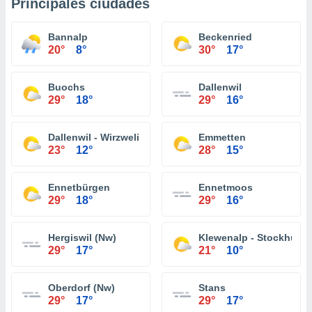
Principales ciudades
Bannalp
Beckenried
20°
8°
30°
17°
Buochs
Dallenwil
29°
18°
29°
16°
Dallenwil - Wirzweli
Emmetten
23°
12°
28°
15°
Ennetbürgen
Ennetmoos
29°
18°
29°
16°
Hergiswil (Nw)
Klewenalp - Stockhütte
29°
17°
21°
10°
Oberdorf (Nw)
Stans
29°
17°
29°
17°