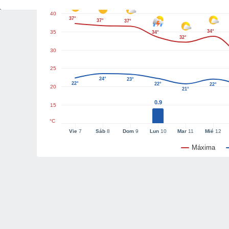
40
37°
37°
37°
34°
35
34°
32°
30
25
24°
23°
22°
22°
22°
20
21°
0.9
15
°C
Vie
7
Sáb
8
Dom
9
Lun
10
Mar
11
Mié
12
Máxima