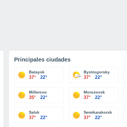
Principales ciudades
Bataysk
Bystrogorsky
37°
22°
37°
22°
Millerovo
Morozovsk
35°
22°
37°
22°
Salsk
Semikarakorsk
37°
22°
37°
22°