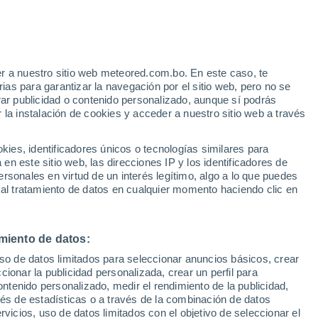
r a nuestro sitio web meteored.com.bo. En este caso, te
/h
as para garantizar la navegación por el sitio web, pero no se
rar publicidad o contenido personalizado, aunque sí podrás
 la instalación de cookies y acceder a nuestro sitio web a través
odelos
es, identificadores únicos o tecnologías similares para
n este sitio web, las direcciones IP y los identificadores de
rsonales en virtud de un interés legítimo, algo a lo que puedes
 al tratamiento de datos en cualquier momento haciendo clic en
Lunes
Martes
Miércoles
Jueves
10 Ago
11 Ago
12 Ago
13 Ago
miento de datos:
uso de datos limitados para seleccionar anuncios básicos, crear
70%
ccionar la publicidad personalizada, crear un perfil para
0.9 mm
ontenido personalizado, medir el rendimiento de la publicidad,
34°
/
22°
32°
/
21°
34°
/
22°
29°
/
20°
vés de estadísticas o a través de la combinación de datos
rvicios, uso de datos limitados con el objetivo de seleccionar el