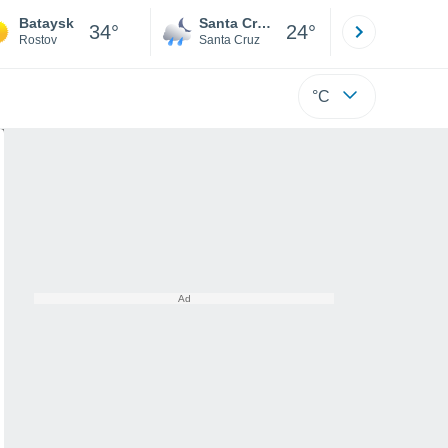
Bataysk
Santa Cruz de la Sierra
La Paz
34°
24°
Rostov
Santa Cruz
La Paz
°C