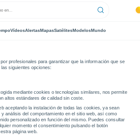
empo
Vídeos
Alertas
Mapas
Satélites
Modelos
Mundo
or profesionales para garantizar que la información que se
 las siguientes opciones:
ecogida mediante cookies o tecnologías similares, nos permite
on altos estándares de calidad sin coste.
eb aceptando la instalación de todas las cookies, ya sean
 y análisis del comportamiento en el sitio web, así como
...
ntenido personalizado en función del mismo. Puedes consultar
alquier momento el consentimiento pulsando el botón
Por hora
uestra página web.
Intervalos nubosos en las
próximas horas