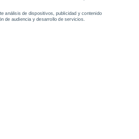
-
44
km/h
9
-
26
km/h
10
-
41
km/h
15
-
37
km/h
e análisis de dispositivos, publicidad y contenido
n de audiencia y desarrollo de servicios.
Este
7 Alto
16
-
38 km/h
FPS:
15-25
Este
8 ¡Muy Alto!
18
-
41 km/h
FPS:
25-50
Este
8 ¡Muy Alto!
18
-
42 km/h
FPS:
25-50
Este
6 Alto
18
-
43 km/h
FPS:
15-25
Este
5 Medio
17
-
42 km/h
FPS:
6-10