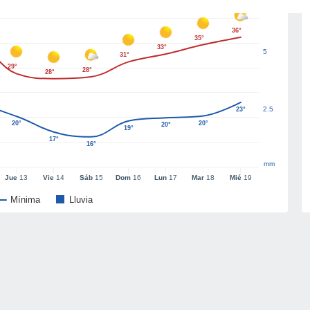
36°
35°
33°
5
31°
29°
28°
28°
2.5
23°
20°
20°
20°
19°
17°
16°
mm
Jue
13
Vie
14
Sáb
15
Dom
16
Lun
17
Mar
18
Mié
19
Mínima
Lluvia