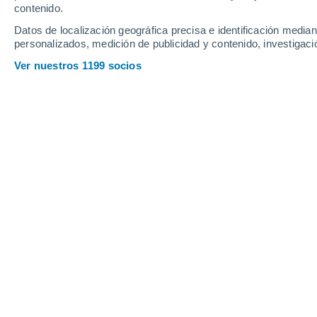
contenido.
18
-
42
km/h
20
-
49
km/h
14
18
-
43
km/h
Datos de localización geográfica precisa e identificación mediant
personalizados, medición de publicidad y contenido, investigació
Tiempo en Bataysk hoy
, 7 de agosto
Ver nuestros 1199 socios
Soleado
34°
11:00
Sensación T.
33°
Soleado
35°
12:00
Sensación T.
34°
Soleado
36°
13:00
Sensación T.
34°
Nubes y claros
36°
14:00
Sensación T.
35°
Nubes y claros
36°
15:00
Sensación T.
35°