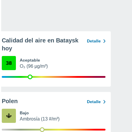
Calidad del aire en Bataysk
Detalle
hoy
Aceptable
38
O₃ (96 µg/m³)
Polen
Detalle
Bajo
Ambrosía (13 #/m³)