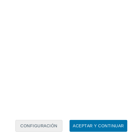
Calendario lunar
Lun
Mar
Mié
Jue
Vie
Sáb
Dom
7
8
9
10
11
12
13
14
15
16
17
18
19
20
CONFIGURACIÓN
ACEPTAR Y CONTINUAR
7.5