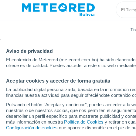
Ti
Aviso de privacidad
El contenido de Meteored (meteored.com.bo) ha sido elaborado p
ofrece es de calidad. Puedes acceder a este sitio web mediante
Aceptar cookies y acceder de forma gratuita
Inicio
Rusia
Óblast de Rostov
Bataysk
La publicidad digital personalizada, basada en la información r
financiar nuestra actividad para seguir ofreciéndote contenido c
Tiempo en Bataysk
Pulsando el botón "Aceptar y continuar", puedes acceder a la w
nuestras o de nuestros socios, que nos permiten el seguimiento
11:04
Viernes
desarrollar un perfil específico para mostrarte publicidad y co
más información en nuestra
Política de Cookies
y retirar en cu
Configuración de cookies
que aparece disponible en el pie de n
Soleado