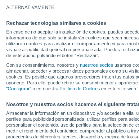
34°
ALTERNATIVAMENTE,
Rechazar tecnologías similares a cookies
Este
En caso de no aceptar la instalación de cookies, puedes accede
Sensación de 33°
16
-
38 km
informamos de que solo se instalarán cookies que sean necesari
utilizarán cookies para analizar el comportamiento ni para most
visualizar publicidad general no personalizada. Puedes rechazar
de este abono pulsando el botón "Rechazar".
Tiempo 1 - 7 días
Mapa de nubosidad
Satélites
M
Con su consentimiento, nosotros y
nuestros socios
usamos cooki
almacenar, acceder y procesar datos personales como su visita e
cookies. Es posible que algunos proveedores traten tus datos pe
oponerte. Para ello, puede retirar su consentimiento u oponerse
Mañana
Domingo
Hoy
"Configurar"
o en nuestra
Política de Cookies
en este sitio web.
8 Ago
9 Ago
7 Ago
Nosotros y nuestros socios hacemos el siguiente trata
Almacenar la información en un dispositivo y/o acceder a ella, 
perfiles para publicidad personalizada, utilizar perfiles para sele
personalizar el contenido, uso de perfiles para la selección de c
37°
/
24°
37°
/
23°
37°
/
22°
medir el rendimiento del contenido, comprender al público a tra
procedentes de diferentes fuentes, desarrollo y mejora de los se