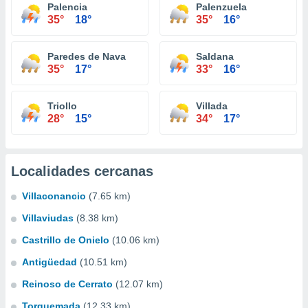
Palencia
Palenzuela
35°
18°
35°
16°
Paredes de Nava
Saldana
35°
17°
33°
16°
Triollo
Villada
28°
15°
34°
17°
Localidades cercanas
Villaconancio
(7.65 km)
Villaviudas
(8.38 km)
Castrillo de Onielo
(10.06 km)
Antigüedad
(10.51 km)
Reinoso de Cerrato
(12.07 km)
Torquemada
(12.33 km)