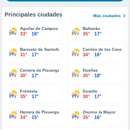
Principales ciudades
Más ciudades
Aguilar de Campoo
Baltanás
33°
16°
35°
17°
Barruelo de Santullán
Carrión de los Condes
31°
17°
34°
16°
Cervera de Pisuerga
Dueñas
30°
17°
35°
18°
Frómista
Guardo
35°
17°
30°
17°
Herrera de Pisuerga
Osorno la Mayor
34°
15°
35°
16°