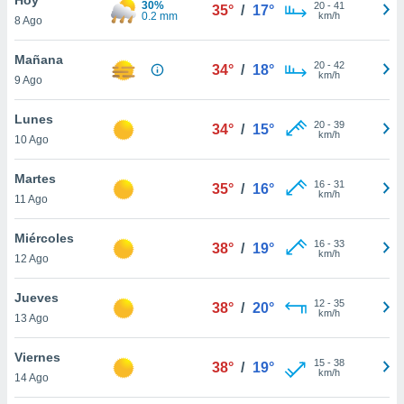
30%
ublicidad y
20
-
41
35°
/
17°
0.2 mm
km/h
8 Ago
do en
 mismo.
Mañana
20
-
42
34°
/
18°
sultar más
km/h
9 Ago
 en nuestra
 Cookies
y
Lunes
20
-
39
ualquier
34°
/
15°
km/h
10 Ago
ento
 botón
Martes
16
-
31
35°
/
16°
ación de
km/h
11 Ago
kies
 disponible
Miércoles
16
-
33
e nuestra
38°
/
19°
km/h
12 Ago
.
Jueves
IVAMENTE,
12
-
35
38°
/
20°
km/h
13 Ago
as
Viernes
15
-
38
38°
/
19°
 a cookies
km/h
14 Ago
 no aceptar