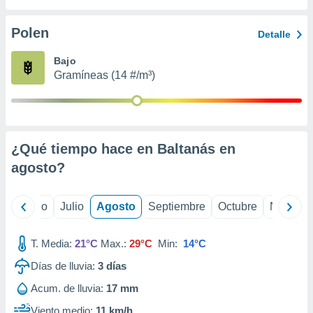
ados con el
 seleccionar
o.
Polen
Detalle
calización
Bajo
precisa e
Gramíneas (14 #/m³)
ión mediante
, publicidad
dos,
 publicidad
¿Qué tiempo hace en Baltanás en
,
agosto
?
ón de
 desarrollo
s.
yo
Junio
Julio
Agosto
Septiembre
Octubre
Noviemb
tros 1199
ios
T. Media:
21°C
Max.:
29°C
Min:
14°C
Días de lluvia:
3
días
Acum. de lluvia:
17 mm
Viento medio:
11 km/h