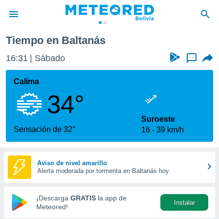
tanás
Tiempo en Baltanás
privacidad
16:31
Sábado
...
o de
com.bo) ha
Calima
ado por
34°
es para
ue la
 que se
Suroeste
e calidad.
Sensación de 32°
16
39 km/h
eder a este
ediante las
opciones:
Aviso de nivel amarillo
Alerta moderada por tormenta en Baltanás hoy
ookies y
e forma
¡Descarga
GRATIS
la app de
Instalar
d digital
Meteored!
ada, basada