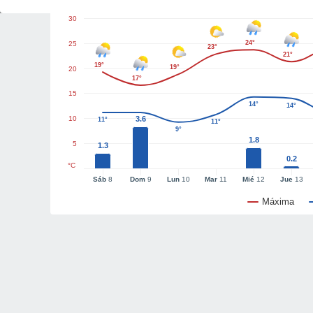
30
24°
25
23°
21°
19°
19°
20
17°
15
14°
14°
10
3.6
11°
11°
9°
1.8
5
1.3
0.2
°C
Sáb
8
Dom
9
Lun
10
Mar
11
Mié
12
Jue
13
Máxima