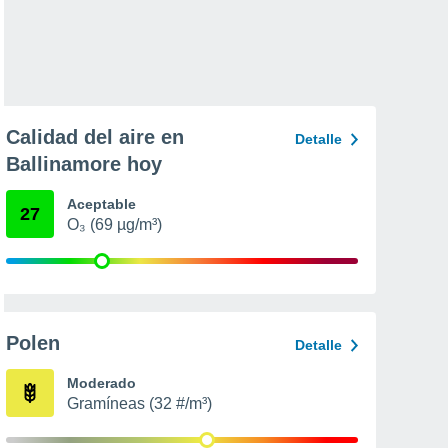
Calidad del aire en
Detalle
Ballinamore hoy
Aceptable
27
O₃ (69 µg/m³)
Polen
Detalle
Moderado
Gramíneas (32 #/m³)