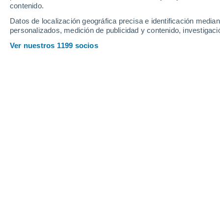
contenido.
18
-
36
km/h
7
-
17
km/h
18
25
-
49
km/h
Datos de localización geográfica precisa e identificación mediant
personalizados, medición de publicidad y contenido, investigació
Tiempo en Ballinamore hoy
, 8 de ago
Ver nuestros 1199 socios
Cubierto
18°
17:00
Sensación T.
18
Cubierto
18°
18:00
Sensación T.
18
Cubierto
18°
19:00
Sensación T.
18
Cubierto
18°
20:00
Sensación T.
18
Cubierto
17°
21:00
Sensación T.
17