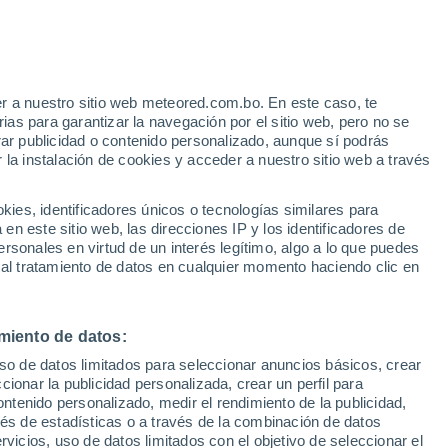
Aviso de nivel amarillo
Alerta moderada por otros en
Ballinamore hoy
r a nuestro sitio web meteored.com.bo. En este caso, te
/h
as para garantizar la navegación por el sitio web, pero no se
rar publicidad o contenido personalizado, aunque sí podrás
 la instalación de cookies y acceder a nuestro sitio web a través
s
es, identificadores únicos o tecnologías similares para
n este sitio web, las direcciones IP y los identificadores de
rsonales en virtud de un interés legítimo, algo a lo que puedes
 al tratamiento de datos en cualquier momento haciendo clic en
Martes
Miércoles
Jueves
Viernes
11 Ago
12 Ago
13 Ago
14 Ago
miento de datos:
uso de datos limitados para seleccionar anuncios básicos, crear
90%
80%
60%
ccionar la publicidad personalizada, crear un perfil para
1.8 mm
0.2 mm
0.6 mm
ontenido personalizado, medir el rendimiento de la publicidad,
23°
/
11°
24°
/
14°
21°
/
14°
24°
/
11°
vés de estadísticas o a través de la combinación de datos
rvicios, uso de datos limitados con el objetivo de seleccionar el