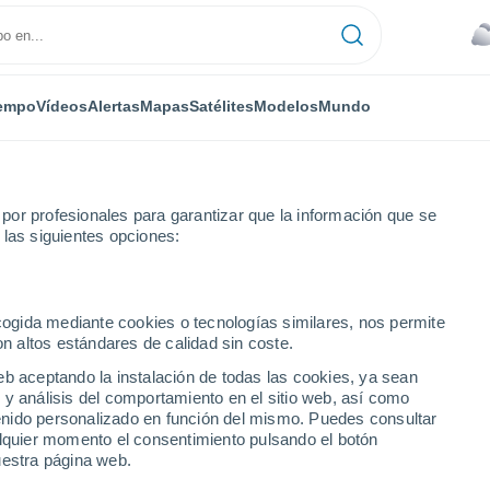
empo
Vídeos
Alertas
Mapas
Satélites
Modelos
Mundo
or profesionales para garantizar que la información que se
 las siguientes opciones:
ecogida mediante cookies o tecnologías similares, nos permite
on altos estándares de calidad sin coste.
eb aceptando la instalación de todas las cookies, ya sean
 y análisis del comportamiento en el sitio web, así como
...
ntenido personalizado en función del mismo. Puedes consultar
alquier momento el consentimiento pulsando el botón
Por hora
uestra página web.
Lluvias débiles en las próximas
horas