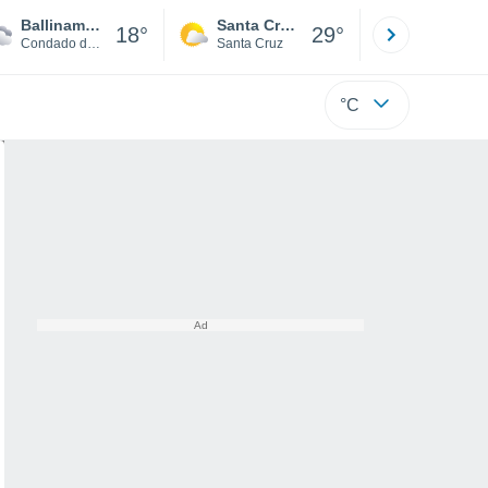
Ballinamore
Santa Cruz de la Sierra
La Paz
18°
29°
Condado de Leitrim
Santa Cruz
La Paz
°C