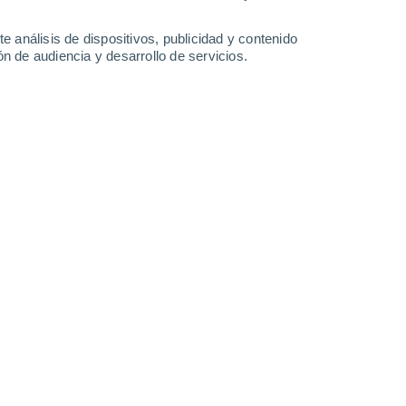
-
37
km/h
17
-
37
km/h
18
-
36
km/h
13
-
26
km/h
e análisis de dispositivos, publicidad y contenido
n de audiencia y desarrollo de servicios.
sto
Suroeste
1 Bajo
°
19
-
40 km/h
FPS:
no
Suroeste
1 Bajo
°
17
-
37 km/h
FPS:
no
Suroeste
0 Bajo
°
14
-
33 km/h
FPS:
no
Suroeste
0 Bajo
°
12
-
28 km/h
FPS:
no
Suroeste
0 Bajo
°
12
-
24 km/h
FPS:
no