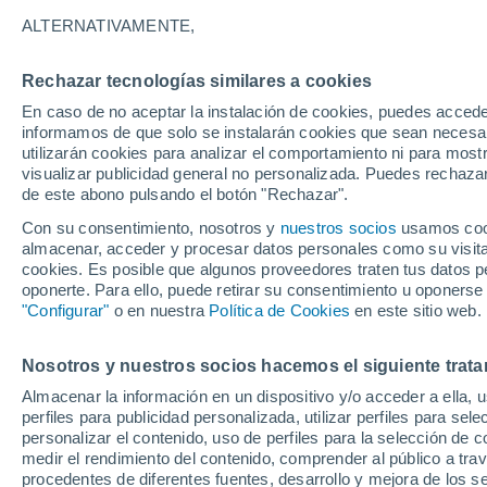
18°
ALTERNATIVAMENTE,
Rechazar tecnologías similares a cookies
Suroeste
En caso de no aceptar la instalación de cookies, puedes accede
Sensación de 18°
12
-
28 km
informamos de que solo se instalarán cookies que sean necesari
utilizarán cookies para analizar el comportamiento ni para most
visualizar publicidad general no personalizada. Puedes rechazar
de este abono pulsando el botón "Rechazar".
Tiempo 1 - 7 días
Mapa de lluvia
Satélites
Modelo
Con su consentimiento, nosotros y
nuestros socios
usamos cooki
almacenar, acceder y procesar datos personales como su visita e
cookies. Es posible que algunos proveedores traten tus datos pe
oponerte. Para ello, puede retirar su consentimiento u oponerse
Mañana
Lunes
Hoy
"Configurar"
o en nuestra
Política de Cookies
en este sitio web.
9 Ago
10 Ago
8 Ago
Nosotros y nuestros socios hacemos el siguiente trata
Almacenar la información en un dispositivo y/o acceder a ella, 
80%
90%
perfiles para publicidad personalizada, utilizar perfiles para sele
3.6 mm
1.3 mm
personalizar el contenido, uso de perfiles para la selección de c
17°
/
11°
19°
/
9°
19°
/
11°
medir el rendimiento del contenido, comprender al público a tra
procedentes de diferentes fuentes, desarrollo y mejora de los se