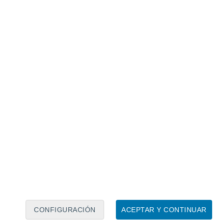
Calendario lunar
Lun
Mar
Mié
Jue
Vie
Sáb
Dom
8
9
10
11
12
13
14
15
16
17
18
19
20
21
CONFIGURACIÓN
ACEPTAR Y CONTINUAR
15