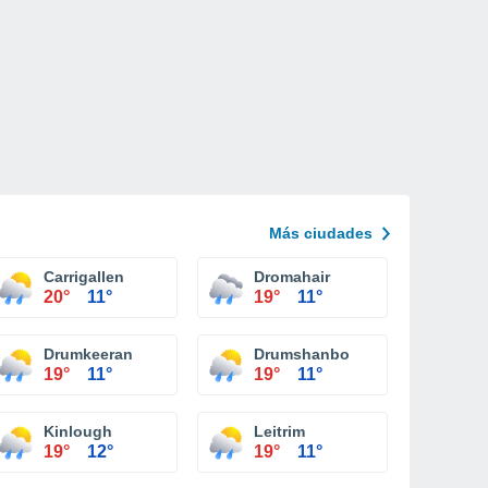
Más ciudades
Carrigallen
Dromahair
20°
11°
19°
11°
Drumkeeran
Drumshanbo
19°
11°
19°
11°
Kinlough
Leitrim
19°
12°
19°
11°