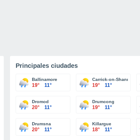
Principales ciudades
Ballinamore
Carrick-on-Shannon
19°
11°
19°
11°
Dromod
Drumcong
20°
11°
19°
11°
Drumsna
Killargue
20°
11°
18°
11°