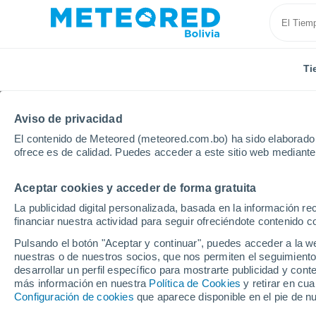
Ti
Aviso de privacidad
El contenido de Meteored (meteored.com.bo) ha sido elaborado p
ofrece es de calidad. Puedes acceder a este sitio web mediante
Aceptar cookies y acceder de forma gratuita
Inicio
Irlanda
Condado de Leitrim
Ballinamore
La publicidad digital personalizada, basada en la información r
financiar nuestra actividad para seguir ofreciéndote contenido c
Tiempo en Ballinamore
Pulsando el botón "Aceptar y continuar", puedes acceder a la w
nuestras o de nuestros socios, que nos permiten el seguimiento
19:47
Sábado
desarrollar un perfil específico para mostrarte publicidad y co
más información en nuestra
Política de Cookies
y retirar en cu
Configuración de cookies
que aparece disponible en el pie de n
Cubierto