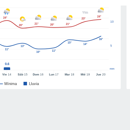
24°
24°
23°
10
21°
21°
20°
20°
16°
15°
14°
5
13°
11°
11°
10°
0.6
mm
Vie
14
Sáb
15
Dom
16
Lun
17
Mar
18
Mié
19
Jue
20
Mínima
Lluvia