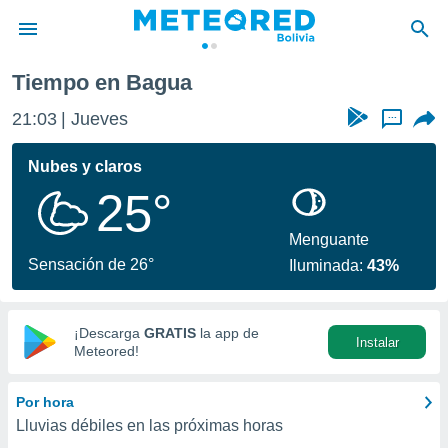
Tiempo en Bagua
privacidad
21:03
Jueves
...
o de
com.bo) ha
Nubes y claros
ado por
25°
es para
ue la
 que se
Menguante
e calidad.
Sensación de 26°
Iluminada:
43%
eder a este
ediante las
opciones:
¡Descarga
GRATIS
la app de
Instalar
ookies y
Meteored!
e forma
Por hora
d digital
Lluvias débiles en las próximas horas
ada, basada