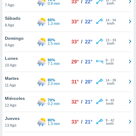
33°
/
22°
ublicidad y
0.9 mm
km/h
7 Ago
do en
Sábado
 mismo.
60%
14
-
34
33°
/
22°
1.3 mm
km/h
sultar más
8 Ago
 en nuestra
 Cookies
y
Domingo
80%
13
-
33
33°
/
22°
ualquier
2.5 mm
km/h
9 Ago
ento
Lunes
 botón
90%
8
-
27
29°
/
21°
7.1 mm
km/h
10 Ago
ación de
kies
 disponible
Martes
80%
14
-
39
31°
/
20°
e nuestra
2.3 mm
km/h
11 Ago
.
Miércoles
70%
IVAMENTE,
9
-
43
32°
/
21°
0.2 mm
km/h
12 Ago
as
Jueves
80%
9
-
42
33°
/
21°
 a cookies
1.3 mm
km/h
13 Ago
 no aceptar