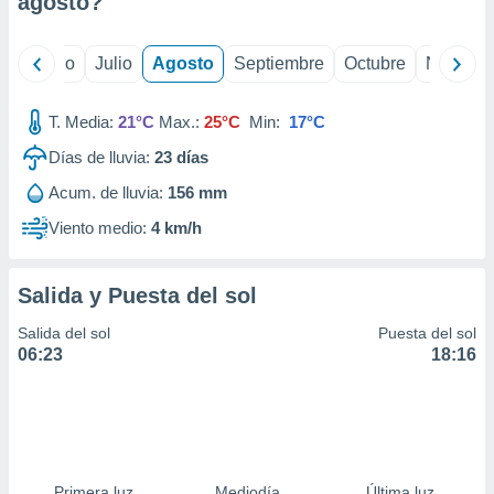
agosto
?
ados con el
 seleccionar
o.
yo
Junio
Julio
Agosto
Septiembre
Octubre
Noviemb
calización
precisa e
ión mediante
T. Media:
21°C
Max.:
25°C
Min:
17°C
Días de lluvia:
23
días
, publicidad
Acum. de lluvia:
156 mm
dos,
 publicidad
Viento medio:
4 km/h
,
ón de
 desarrollo
Salida y Puesta del sol
s.
Salida del sol
Puesta del sol
tros 1199
06:23
18:16
ios
Primera luz
Mediodía
Última luz