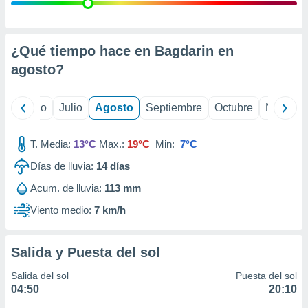
ados con el
 seleccionar
o.
calización
¿Qué tiempo hace en Bagdarin en
precisa e
agosto
?
ión mediante
, publicidad
yo
Junio
Julio
Agosto
Septiembre
Octubre
Noviemb
dos,
 publicidad
T. Media:
13°C
Max.:
19°C
Min:
7°C
,
Días de lluvia:
14
días
ón de
 desarrollo
Acum. de lluvia:
113 mm
s.
Viento medio:
7 km/h
tros 1199
ios
Salida y Puesta del sol
Salida del sol
Puesta del sol
04:50
20:10