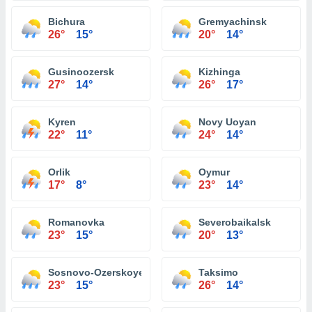
Bichura
Gremyachinsk
26°
15°
20°
14°
Gusinoozersk
Kizhinga
27°
14°
26°
17°
Kyren
Novy Uoyan
22°
11°
24°
14°
Orlik
Oymur
17°
8°
23°
14°
Romanovka
Severobaikalsk
23°
15°
20°
13°
Sosnovo-Ozerskoye
Taksimo
23°
15°
26°
14°