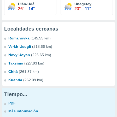
Ulán-Udé
Unegetey
26°
14°
23°
11°
Localidades cercanas
Romanovka
(145.55 km)
Verkh-Usugli
(218.66 km)
Novy Uoyan
(226.65 km)
Taksimo
(227.93 km)
Chitá
(261.37 km)
Kuanda
(262.09 km)
Tiempo...
PDF
Más información