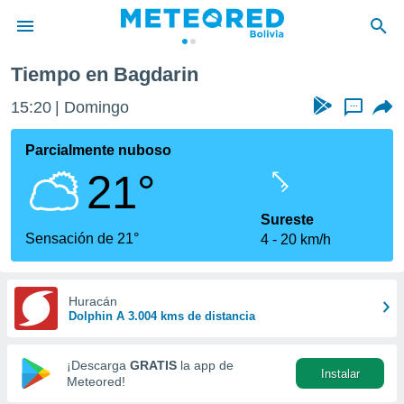
Tiempo en Bagdarin
privacidad
15:20
Domingo
...
o de
com.bo) ha
Parcialmente nuboso
ado por
21°
es para
ue la
 que se
Sureste
e calidad.
Sensación de 21°
4
20 km/h
eder a este
ediante las
opciones:
Huracán
Dolphin A 3.004 kms de distancia
ookies y
e forma
¡Descarga
GRATIS
la app de
Instalar
d digital
Meteored!
ada, basada