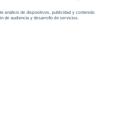
-
29
km/h
12
-
29
km/h
9
-
25
km/h
7
-
18
km/h
e análisis de dispositivos, publicidad y contenido
n de audiencia y desarrollo de servicios.
 agosto
Noreste
0 Bajo
9
-
16 km/h
FPS:
no
Noreste
1 Bajo
8
-
19 km/h
FPS:
no
Este
2 Bajo
10
-
23 km/h
FPS:
no
Este
4 Medio
9
-
26 km/h
FPS:
6-10
Noreste
6 Alto
8
-
23 km/h
FPS:
15-25