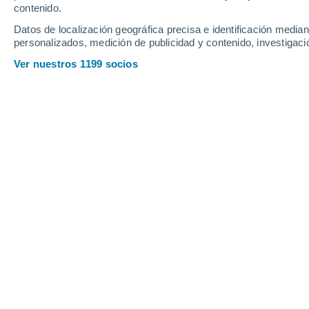
contenido.
14
-
31
km/h
20
-
47
km/h
12
12
-
27
km/h
Datos de localización geográfica precisa e identificación mediant
personalizados, medición de publicidad y contenido, investigació
Tiempo en Bad Lobenstein hoy
, 8 de
Ver nuestros 1199 socios
Soleado
12°
07:00
Sensación T.
12°
Soleado
14°
08:00
Sensación T.
14°
Soleado
17°
09:00
Sensación T.
17°
Soleado
20°
11:00
Sensación T.
20°
Soleado
24°
14:00
Sensación T.
25°