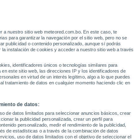
r a nuestro sitio web meteored.com.bo. En este caso, te
h
as para garantizar la navegación por el sitio web, pero no se
rar publicidad o contenido personalizado, aunque sí podrás
 la instalación de cookies y acceder a nuestro sitio web a través
Modelos
es, identificadores únicos o tecnologías similares para
n este sitio web, las direcciones IP y los identificadores de
rsonales en virtud de un interés legítimo, algo a lo que puedes
 al tratamiento de datos en cualquier momento haciendo clic en
Martes
Miércoles
Jueves
Viernes
11 Ago
12 Ago
13 Ago
14 Ago
miento de datos:
uso de datos limitados para seleccionar anuncios básicos, crear
ccionar la publicidad personalizada, crear un perfil para
ontenido personalizado, medir el rendimiento de la publicidad,
22°
/
12°
23°
/
9°
26°
/
10°
31°
/
15°
vés de estadísticas o a través de la combinación de datos
rvicios, uso de datos limitados con el objetivo de seleccionar el