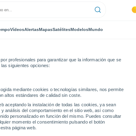
empo
Vídeos
Alertas
Mapas
Satélites
Modelos
Mundo
or profesionales para garantizar que la información que se
 las siguientes opciones:
ecogida mediante cookies o tecnologías similares, nos permite
on altos estándares de calidad sin coste.
tein
eb aceptando la instalación de todas las cookies, ya sean
 y análisis del comportamiento en el sitio web, así como
...
ntenido personalizado en función del mismo. Puedes consultar
alquier momento el consentimiento pulsando el botón
Por hora
uestra página web.
Cielos despejados en las
próximas horas