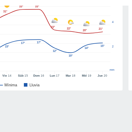
33°
33°
31°
4
22°
22°
21°
20°
17°
17°
15°
2
15°
14°
12°
10°
mm
Vie
14
Sáb
15
Dom
16
Lun
17
Mar
18
Mié
19
Jue
20
Mínima
Lluvia