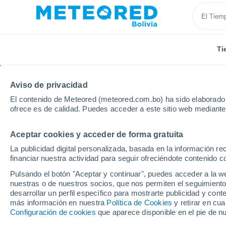
Ti
Aviso de privacidad
El contenido de Meteored (meteored.com.bo) ha sido elaborado p
ofrece es de calidad. Puedes acceder a este sitio web mediante
Aceptar cookies y acceder de forma gratuita
Inicio
Alemania
Turingia
Bad Lobenstein
La publicidad digital personalizada, basada en la información r
financiar nuestra actividad para seguir ofreciéndote contenido c
Tiempo en Bad Lobens
Pulsando el botón "Aceptar y continuar", puedes acceder a la w
nuestras o de nuestros socios, que nos permiten el seguimiento
06:48
Sábado
desarrollar un perfil específico para mostrarte publicidad y co
más información en nuestra
Política de Cookies
y retirar en cu
Configuración de cookies
que aparece disponible en el pie de n
Soleado