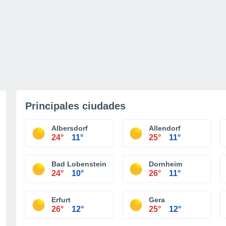
Principales ciudades
Albersdorf
Allendorf
24°
11°
25°
11°
Bad Lobenstein
Dornheim
24°
10°
26°
11°
Erfurt
Gera
26°
12°
25°
12°