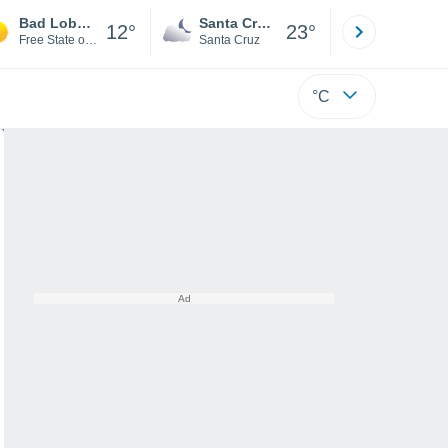
Bad Lobenstein
Santa Cruz de la Sierra
La Paz
12°
23°
Free State of Thuringia
Santa Cruz
La Paz
°C