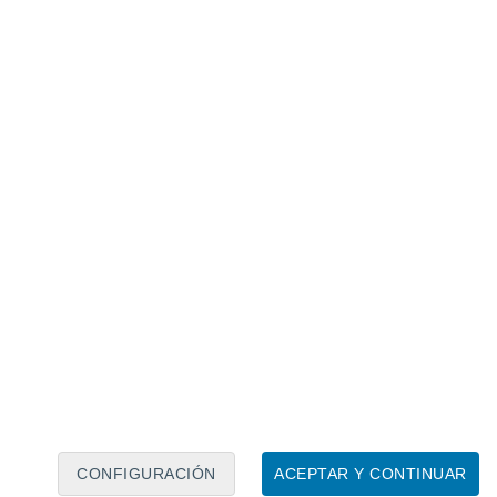
Calendario lunar
Lun
Mar
Mié
Jue
Vie
Sáb
Dom
8
9
10
11
12
13
14
15
16
17
18
19
20
21
CONFIGURACIÓN
ACEPTAR Y CONTINUAR
6