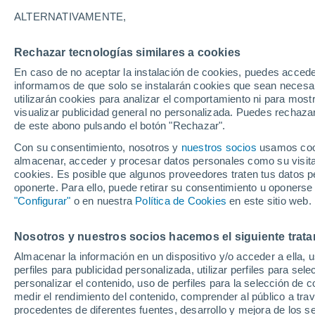
12°
ALTERNATIVAMENTE,
Rechazar tecnologías similares a cookies
Noreste
En caso de no aceptar la instalación de cookies, puedes accede
Sensación de 12°
9
-
16 km/
informamos de que solo se instalarán cookies que sean necesari
utilizarán cookies para analizar el comportamiento ni para most
visualizar publicidad general no personalizada. Puedes rechazar
de este abono pulsando el botón "Rechazar".
Tiempo 1 - 7 días
Mapa de temperatura
Satélites
Con su consentimiento, nosotros y
nuestros socios
usamos cooki
almacenar, acceder y procesar datos personales como su visita e
cookies. Es posible que algunos proveedores traten tus datos pe
oponerte. Para ello, puede retirar su consentimiento u oponerse
Mañana
Lunes
Hoy
"Configurar"
o en nuestra
Política de Cookies
en este sitio web.
9 Ago
10 Ago
8 Ago
Nosotros y nuestros socios hacemos el siguiente trata
Almacenar la información en un dispositivo y/o acceder a ella, 
30%
perfiles para publicidad personalizada, utilizar perfiles para sele
0.2 mm
personalizar el contenido, uso de perfiles para la selección de c
30°
/
14°
30°
/
16°
24°
/
10°
medir el rendimiento del contenido, comprender al público a tra
procedentes de diferentes fuentes, desarrollo y mejora de los se