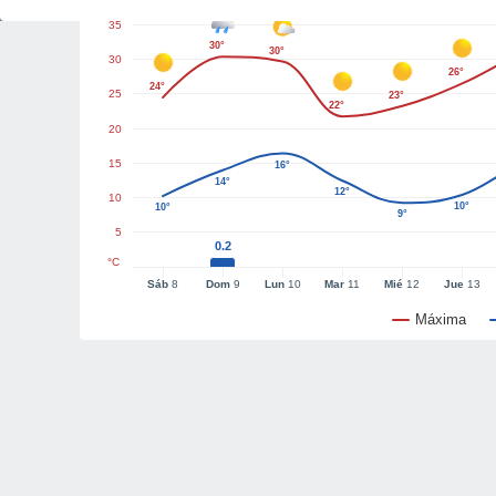
35
30°
30°
30
26°
24°
25
23°
22°
20
15
16°
14°
12°
10
10°
10°
9°
5
0.2
°C
Sáb
8
Dom
9
Lun
10
Mar
11
Mié
12
Jue
13
Máxima