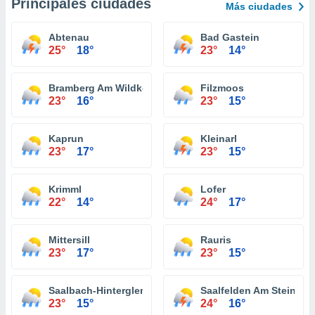
Principales ciudades
Más ciudades
Abtenau
Bad Gastein
25°
18°
23°
14°
Bramberg Am Wildkogel
Filzmoos
23°
16°
23°
15°
Kaprun
Kleinarl
23°
17°
23°
15°
Krimml
Lofer
22°
14°
24°
17°
Mittersill
Rauris
23°
17°
23°
15°
Saalbach-Hinterglemm
Saalfelden Am Steinern
23°
15°
24°
16°