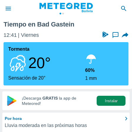
Tiempo en Bad Gastein
privacidad
12:41
Viernes
...
o de
com.bo) ha
Tormenta
ado por
20°
es para
ue la
 que se
60%
e calidad.
Sensación de 20°
1 mm
eder a este
ediante las
opciones:
¡Descarga
GRATIS
la app de
Instalar
ookies y
Meteored!
e forma
Por hora
d digital
Lluvia moderada en las próximas horas
ada, basada