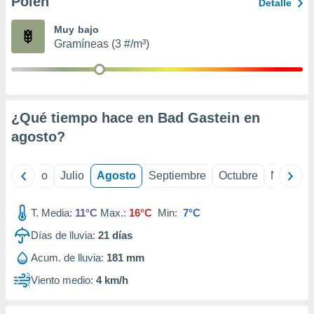
Polen
ados con el
Detalle
 seleccionar
o.
Muy bajo
Gramíneas (3 #/m³)
calización
precisa e
ión mediante
, publicidad
¿Qué tiempo hace en Bad Gastein en
dos,
agosto
?
 publicidad
,
ón de
yo
Junio
Julio
Agosto
Septiembre
Octubre
Noviemb
 desarrollo
s.
T. Media:
11°C
Max.:
16°C
Min:
7°C
tros 1199
ios
Días de lluvia:
21
días
Acum. de lluvia:
181 mm
Viento medio:
4 km/h