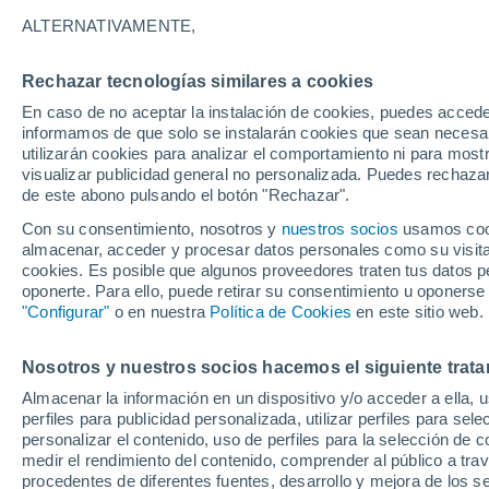
23°
ALTERNATIVAMENTE,
Rechazar tecnologías similares a cookies
90%
En caso de no aceptar la instalación de cookies, puedes accede
Sensación de 22°
0.5 mm
informamos de que solo se instalarán cookies que sean necesari
utilizarán cookies para analizar el comportamiento ni para most
visualizar publicidad general no personalizada. Puedes rechazar
de este abono pulsando el botón "Rechazar".
Tiempo 1 - 7 días
Mapa de lluvia
Satélites
Modelo
Con su consentimiento, nosotros y
nuestros socios
usamos cooki
almacenar, acceder y procesar datos personales como su visita e
cookies. Es posible que algunos proveedores traten tus datos pe
oponerte. Para ello, puede retirar su consentimiento u oponerse
Mañana
Sábado
D
Hoy
"Configurar"
o en nuestra
Política de Cookies
en este sitio web.
7 Ago
8 Ago
6 Ago
Nosotros y nuestros socios hacemos el siguiente trata
Almacenar la información en un dispositivo y/o acceder a ella, 
30%
90%
90%
perfiles para publicidad personalizada, utilizar perfiles para sele
0.1 mm
2.1 mm
5.4 mm
personalizar el contenido, uso de perfiles para la selección de c
30°
/
16°
33°
/
20°
25°
/
19°
medir el rendimiento del contenido, comprender al público a tra
procedentes de diferentes fuentes, desarrollo y mejora de los se