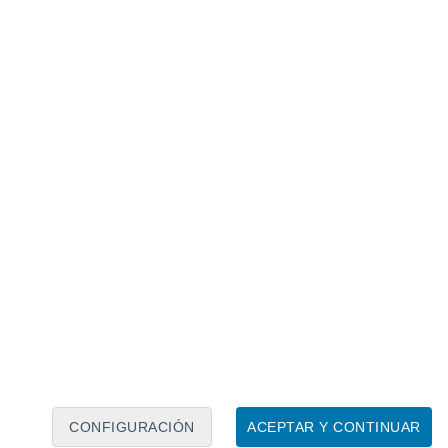
Calendario lunar
Lun
Mar
Mié
Jue
Vie
Sáb
Dom
6
7
8
9
10
11
12
13
14
15
16
17
18
19
CONFIGURACIÓN
ACEPTAR Y CONTINUAR