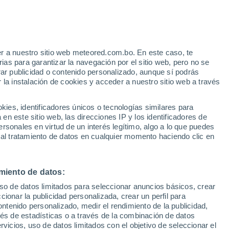
Aviso de nivel amarillo
Alerta moderada por tormenta en
Auzat hoy
r a nuestro sitio web meteored.com.bo. En este caso, te
Suben las temperaturas
as para garantizar la navegación por el sitio web, pero no se
Durante el dia de mañana
rar publicidad o contenido personalizado, aunque sí podrás
 la instalación de cookies y acceder a nuestro sitio web a través
s
es, identificadores únicos o tecnologías similares para
n este sitio web, las direcciones IP y los identificadores de
rsonales en virtud de un interés legítimo, algo a lo que puedes
 al tratamiento de datos en cualquier momento haciendo clic en
omingo
Lunes
Martes
Miércoles
9 Ago
10 Ago
11 Ago
12 Ago
miento de datos:
uso de datos limitados para seleccionar anuncios básicos, crear
90%
90%
80%
70%
ccionar la publicidad personalizada, crear un perfil para
4.2 mm
0.6 mm
0.9 mm
1.2 mm
ontenido personalizado, medir el rendimiento de la publicidad,
31°
/
20°
31°
/
18°
33°
/
19°
33°
/
20°
vés de estadísticas o a través de la combinación de datos
rvicios, uso de datos limitados con el objetivo de seleccionar el