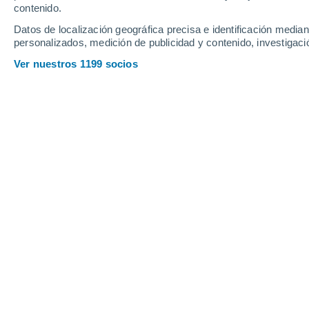
contenido.
7
-
29
km/h
10
-
37
km/h
6
6
-
24
km/h
Datos de localización geográfica precisa e identificación mediant
personalizados, medición de publicidad y contenido, investigació
Tiempo en Auzat hoy
, 6 de agosto
Ver nuestros 1199 socios
Lluvia débil
90%
23°
16:00
0.5 mm
Sensación T.
22
Lluvia débil
80%
23°
17:00
0.2 mm
Sensación T.
23
Lluvia débil
70%
24°
18:00
0.2 mm
Sensación T.
25
Lluvia débil
40%
23°
19:00
0.1 mm
Sensación T.
24
Parcialmente 
22°
20:00
Sensación T.
22