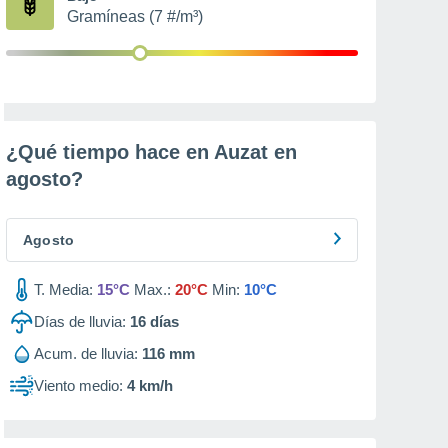
Gramíneas (7 #/m³)
¿Qué tiempo hace en Auzat en
agosto
?
Agosto
T. Media:
15°C
Max.:
20°C
Min:
10°C
Días de lluvia:
16
días
Acum. de lluvia:
116 mm
Viento medio:
4 km/h