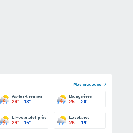
Más ciudades
Ax-les-thermes
Balaguères
26°
18°
25°
20°
L'Hospitalet-près-l'Andorre
Lavelanet
26°
15°
26°
19°