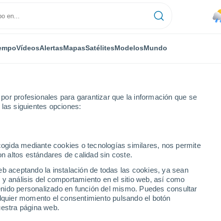
empo
Vídeos
Alertas
Mapas
Satélites
Modelos
Mundo
or profesionales para garantizar que la información que se
 las siguientes opciones:
ecogida mediante cookies o tecnologías similares, nos permite
on altos estándares de calidad sin coste.
eb aceptando la instalación de todas las cookies, ya sean
 y análisis del comportamiento en el sitio web, así como
...
ntenido personalizado en función del mismo. Puedes consultar
alquier momento el consentimiento pulsando el botón
Por hora
uestra página web.
Lluvias débiles en las próximas
horas