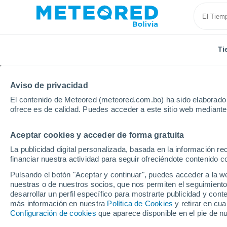
Ti
Aviso de privacidad
El contenido de Meteored (meteored.com.bo) ha sido elaborado p
ofrece es de calidad. Puedes acceder a este sitio web mediante
Aceptar cookies y acceder de forma gratuita
Inicio
Francia
Occitania
Ariège
Auzat
La publicidad digital personalizada, basada en la información r
financiar nuestra actividad para seguir ofreciéndote contenido c
Tiempo en Auzat
Pulsando el botón "Aceptar y continuar", puedes acceder a la w
nuestras o de nuestros socios, que nos permiten el seguimiento
16:18
Jueves
desarrollar un perfil específico para mostrarte publicidad y co
más información en nuestra
Política de Cookies
y retirar en cu
Configuración de cookies
que aparece disponible en el pie de n
Lluvia débil