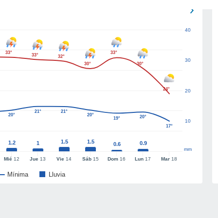
40
33°
33°
33°
32°
30
30°
30°
24°
20
21°
21°
20°
20°
20°
19°
10
17°
1.5
1.5
1.2
1
0.9
0.6
mm
Mié
12
Jue
13
Vie
14
Sáb
15
Dom
16
Lun
17
Mar
18
Mínima
Lluvia