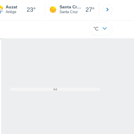
Auzat
Santa Cruz de la Sierra
La Paz
23°
27°
Ariège
Santa Cruz
La Paz
°C