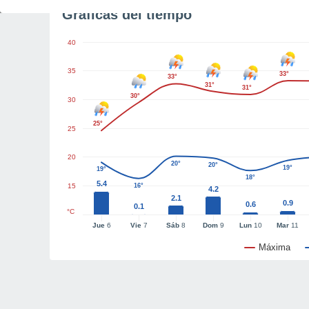
Gráficas del tiempo
40
35
33°
33°
31°
31°
30°
30
25°
25
20
20°
20°
19°
19°
18°
5.4
15
16°
4.2
2.1
0.9
0.6
0.1
°C
Jue
6
Vie
7
Sáb
8
Dom
9
Lun
10
Mar
11
Máxima