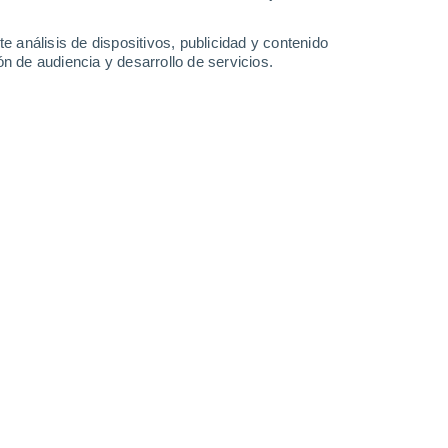
-
33
km/h
7
-
33
km/h
5
-
29
km/h
6
-
28
km/h
e análisis de dispositivos, publicidad y contenido
n de audiencia y desarrollo de servicios.
Norte
4 Medio
°
5
-
23 km/h
FPS:
6-10
Norte
3 Medio
°
3
-
23 km/h
FPS:
6-10
Norte
2 Bajo
°
4
-
18 km/h
FPS:
no
Norte
1 Bajo
°
5
-
21 km/h
FPS:
no
nuboso
Norte
0 Bajo
°
4
-
20 km/h
FPS:
no