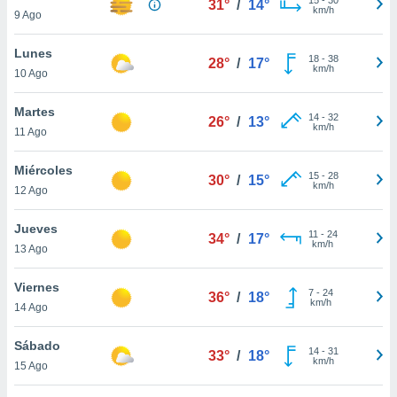
31°
/
14°
ublicidad y
km/h
9 Ago
do en
Lunes
 mismo.
18
-
38
28°
/
17°
km/h
sultar más
10 Ago
 en nuestra
 Cookies
y
Martes
14
-
32
26°
/
13°
ualquier
km/h
11 Ago
ento
Miércoles
 botón
15
-
28
30°
/
15°
km/h
12 Ago
ación de
kies
 disponible
Jueves
11
-
24
34°
/
17°
e nuestra
km/h
13 Ago
.
Viernes
IVAMENTE,
7
-
24
36°
/
18°
km/h
14 Ago
as
Sábado
14
-
31
33°
/
18°
 a cookies
km/h
15 Ago
 no aceptar