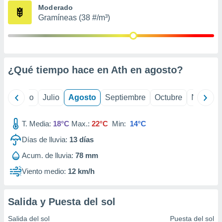
ados con el
Moderado
 seleccionar
Gramíneas (38 #/m³)
o.
calización
precisa e
ión mediante
¿Qué tiempo hace en Ath en
agosto
?
, publicidad
dos,
yo
Junio
Julio
Agosto
Septiembre
Octubre
Noviemb
 publicidad
,
ón de
T. Media:
18°C
Max.:
22°C
Min:
14°C
 desarrollo
s.
Días de lluvia:
13
días
tros 1199
Acum. de lluvia:
78 mm
ios
Viento medio:
12 km/h
Salida y Puesta del sol
Salida del sol
Puesta del sol