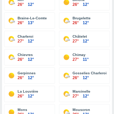
26°
12°
26°
12°
Braine-Le-Comte
Brugelette
26°
13°
26°
12°
Charleroi
Châtelet
27°
12°
27°
12°
Chievres
Chimay
26°
12°
27°
11°
Gerpinnes
Gosselies Charleroi
26°
12°
26°
12°
La Louvière
Marcinelle
26°
12°
27°
12°
Mons
Mouscron