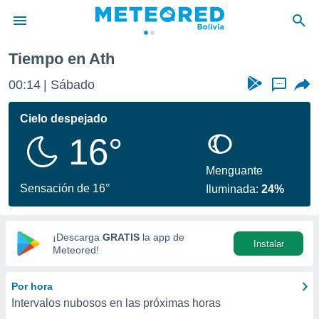
Tiempo en Ath
privacidad
00:14
Sábado
...
o de
com.bo) ha
Cielo despejado
ado por
16°
es para
ue la
 que se
Menguante
e calidad.
Sensación de 16°
Iluminada:
24%
eder a este
ediante las
opciones:
¡Descarga
GRATIS
la app de
Instalar
ookies y
Meteored!
e forma
Por hora
d digital
Intervalos nubosos en las próximas horas
ada, basada