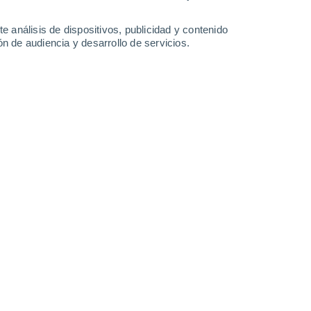
-
35
km/h
9
-
34
km/h
7
-
37
km/h
9
-
32
km/h
e análisis de dispositivos, publicidad y contenido
n de audiencia y desarrollo de servicios.
Sur
0 Bajo
4
-
22 km/h
FPS:
no
Sur
1 Bajo
2
-
22 km/h
FPS:
no
Este
2 Bajo
1
-
18 km/h
FPS:
no
Noreste
4 Medio
3
-
18 km/h
FPS:
6-10
Noreste
5 Medio
5
-
21 km/h
FPS:
6-10