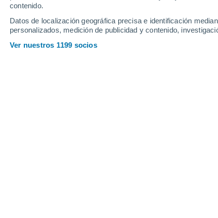
contenido.
8
-
30
km/h
8
-
32
km/h
7
8
-
34
km/h
Datos de localización geográfica precisa e identificación mediant
personalizados, medición de publicidad y contenido, investigació
Tiempo en Arreau hoy
, 10 de agosto
Ver nuestros 1199 socios
Nubes y claros
20°
08:00
Sensación T.
20°
Soleado
23°
09:00
Sensación T.
23°
Nubes y claros
25°
10:00
Sensación T.
26°
Nubes y claros
27°
11:00
Sensación T.
28°
Nubes y claros
28°
12:00
Sensación T.
29°