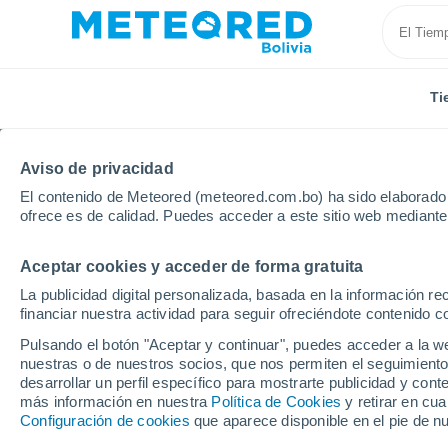
Ti
Aviso de privacidad
El contenido de Meteored (meteored.com.bo) ha sido elaborado p
ofrece es de calidad. Puedes acceder a este sitio web mediante
Aceptar cookies y acceder de forma gratuita
Inicio
Francia
Occitania
Altos Pirineos
Arre
La publicidad digital personalizada, basada en la información r
financiar nuestra actividad para seguir ofreciéndote contenido c
Tiempo en Arreau
Pulsando el botón "Aceptar y continuar", puedes acceder a la w
nuestras o de nuestros socios, que nos permiten el seguimiento
08:08
Lunes
desarrollar un perfil específico para mostrarte publicidad y co
más información en nuestra
Política de Cookies
y retirar en cu
Configuración de cookies
que aparece disponible en el pie de n
Nubes y claros