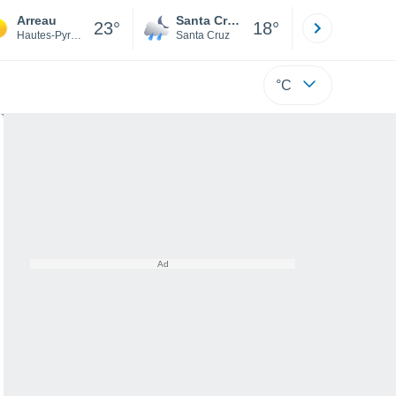
Arreau
Santa Cruz de la Sierra
La Paz
23°
18°
Hautes-Pyrénées
Santa Cruz
La Paz
°C