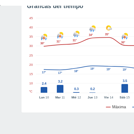
Gráficas del tiempo
45
40
35°
34°
35
31°
31°
30°
30°
30
25
20
19°
19°
19°
18°
17°
17°
15
3.5
3.2
10
2.4
0.3
0.2
°C
Lun
10
Mar
11
Mié
12
Jue
13
Vie
14
Sáb
15
Máxima