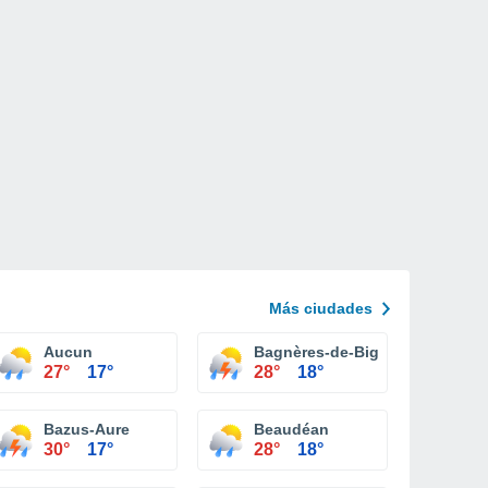
Más ciudades
Aucun
Bagnères-de-Bigorre
27°
17°
28°
18°
Bazus-Aure
Beaudéan
30°
17°
28°
18°