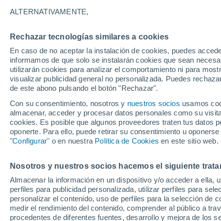
20°
ALTERNATIVAMENTE,
Rechazar tecnologías similares a cookies
Sur
En caso de no aceptar la instalación de cookies, puedes accede
Sensación de 20°
4
-
22 km/
informamos de que solo se instalarán cookies que sean necesari
utilizarán cookies para analizar el comportamiento ni para most
visualizar publicidad general no personalizada. Puedes rechazar
de este abono pulsando el botón "Rechazar".
Tiempo 1 - 7 días
Mapa de nubosidad
Satélites
M
Con su consentimiento, nosotros y
nuestros socios
usamos cooki
almacenar, acceder y procesar datos personales como su visita e
cookies. Es posible que algunos proveedores traten tus datos pe
oponerte. Para ello, puede retirar su consentimiento u oponerse
Mañana
Miércoles
Hoy
"Configurar"
o en nuestra
Política de Cookies
en este sitio web.
11 Ago
12 Ago
10 Ago
Nosotros y nuestros socios hacemos el siguiente trata
Almacenar la información en un dispositivo y/o acceder a ella, 
80%
50%
70%
perfiles para publicidad personalizada, utilizar perfiles para sele
3.2 mm
0.3 mm
2.4 mm
personalizar el contenido, uso de perfiles para la selección de c
31°
/
17°
31°
/
18°
30°
/
17°
medir el rendimiento del contenido, comprender al público a tra
procedentes de diferentes fuentes, desarrollo y mejora de los se