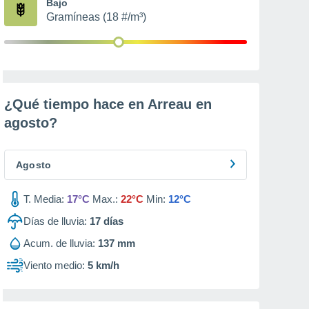
Bajo
Gramíneas (18 #/m³)
¿Qué tiempo hace en Arreau en
agosto
?
Agosto
T. Media:
17°C
Max.:
22°C
Min:
12°C
Días de lluvia:
17
días
Acum. de lluvia:
137 mm
Viento medio:
5 km/h