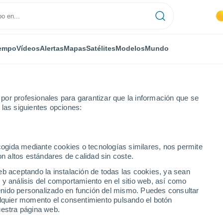
empo
Vídeos
Alertas
Mapas
Satélites
Modelos
Mundo
or profesionales para garantizar que la información que se
 las siguientes opciones:
au
ecogida mediante cookies o tecnologías similares, nos permite
on altos estándares de calidad sin coste.
eb aceptando la instalación de todas las cookies, ya sean
 y análisis del comportamiento en el sitio web, así como
...
ntenido personalizado en función del mismo. Puedes consultar
alquier momento el consentimiento pulsando el botón
Por hora
uestra página web.
Intervalos nubosos en las
próximas horas