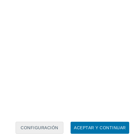
Calendario lunar
Lun
Mar
Mié
Jue
Vie
Sáb
Dom
10
11
12
13
14
15
16
17
18
19
20
21
22
23
CONFIGURACIÓN
ACEPTAR Y CONTINUAR