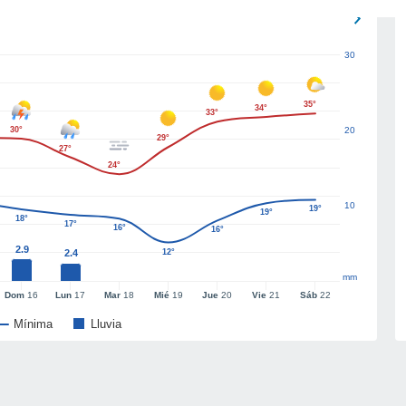
30
35°
34°
33°
30°
20
29°
27°
24°
10
19°
19°
18°
17°
16°
16°
2.9
2.4
12°
mm
Dom
16
Lun
17
Mar
18
Mié
19
Jue
20
Vie
21
Sáb
22
Mínima
Lluvia