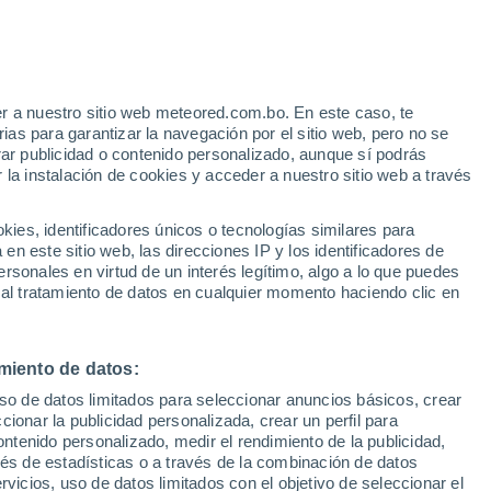
r a nuestro sitio web meteored.com.bo. En este caso, te
h
as para garantizar la navegación por el sitio web, pero no se
rar publicidad o contenido personalizado, aunque sí podrás
 la instalación de cookies y acceder a nuestro sitio web a través
odelos
es, identificadores únicos o tecnologías similares para
n este sitio web, las direcciones IP y los identificadores de
rsonales en virtud de un interés legítimo, algo a lo que puedes
 al tratamiento de datos en cualquier momento haciendo clic en
Jueves
Viernes
Sábado
Domingo
13 Ago
14 Ago
15 Ago
16 Ago
miento de datos:
uso de datos limitados para seleccionar anuncios básicos, crear
40%
90%
90%
ccionar la publicidad personalizada, crear un perfil para
0.2 mm
3.5 mm
2.9 mm
ontenido personalizado, medir el rendimiento de la publicidad,
34°
/
19°
35°
/
19°
30°
/
19°
30°
/
18°
vés de estadísticas o a través de la combinación de datos
rvicios, uso de datos limitados con el objetivo de seleccionar el