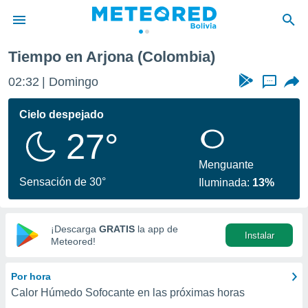
Tiempo en Arjona (Colombia)
privacidad
02:32
Domingo
...
o de
com.bo) ha
Cielo despejado
ado por
27°
es para
ue la
 que se
Menguante
e calidad.
Sensación de 30°
Iluminada:
13%
eder a este
ediante las
opciones:
¡Descarga
GRATIS
la app de
Instalar
ookies y
Meteored!
e forma
Por hora
d digital
Calor Húmedo Sofocante en las próximas horas
ada, basada