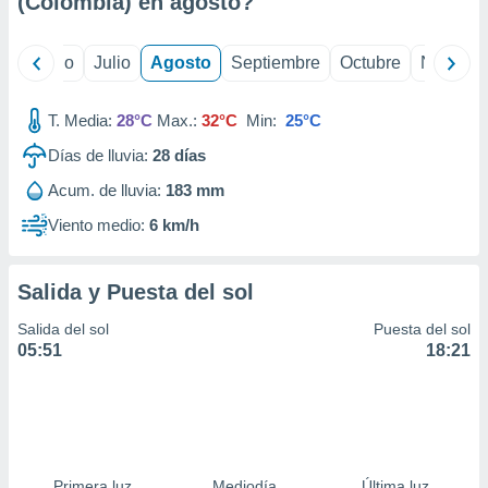
(Colombia) en
agosto
?
ados con el
 seleccionar
o.
yo
Junio
Julio
Agosto
Septiembre
Octubre
Noviemb
calización
precisa e
ión mediante
T. Media:
28°C
Max.:
32°C
Min:
25°C
Días de lluvia:
28
días
, publicidad
Acum. de lluvia:
183 mm
dos,
 publicidad
Viento medio:
6 km/h
,
ón de
 desarrollo
Salida y Puesta del sol
s.
Salida del sol
Puesta del sol
tros 1199
05:51
18:21
ios
Primera luz
Mediodía
Última luz