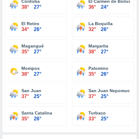
Córdoba
El Carmen de Bolivar
38°
27°
36°
24°
El Retiro
La Boquilla
34°
26°
32°
26°
Magangué
Margarita
35°
27°
38°
27°
Mompos
Palomino
38°
27°
35°
26°
San Juan
San Juan Nepomuceno
37°
25°
37°
25°
Santa Catalina
Turbaco
35°
26°
33°
25°