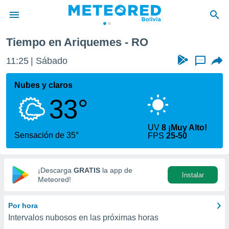
Tiempo en Ariquemes - RO
privacidad
11:25
Sábado
...
o de
com.bo) ha
Nubes y claros
ado por
33°
es para
ue la
 que se
UV
8 ¡Muy Alto!
e calidad.
Sensación de 35°
FPS
25-50
eder a este
ediante las
opciones:
¡Descarga
GRATIS
la app de
Instalar
ookies y
Meteored!
e forma
Por hora
d digital
Intervalos nubosos en las próximas horas
ada, basada