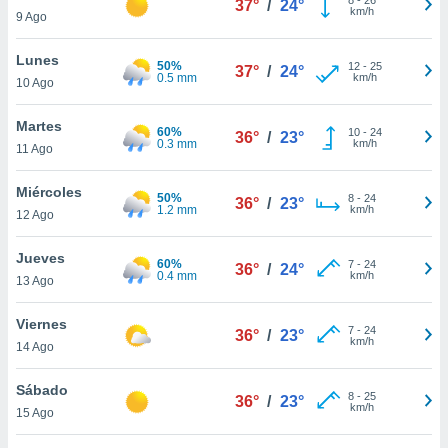
37°
/
24°
ublicidad y
km/h
9 Ago
do en
Lunes
 mismo.
50%
12
-
25
37°
/
24°
0.5 mm
km/h
sultar más
10 Ago
 en nuestra
 Cookies
y
Martes
60%
10
-
24
36°
/
23°
ualquier
0.3 mm
km/h
11 Ago
ento
Miércoles
 botón
50%
8
-
24
36°
/
23°
1.2 mm
km/h
12 Ago
ación de
kies
 disponible
Jueves
60%
7
-
24
36°
/
24°
e nuestra
0.4 mm
km/h
13 Ago
.
Viernes
IVAMENTE,
7
-
24
36°
/
23°
km/h
14 Ago
as
Sábado
8
-
25
36°
/
23°
 a cookies
km/h
15 Ago
 no aceptar