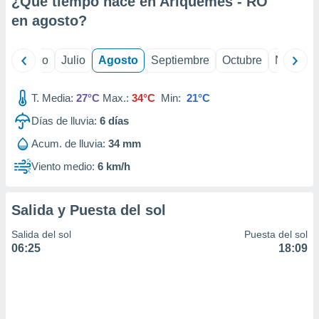
¿Qué tiempo hace en Ariquemes - RO
ados con el
 seleccionar
en
agosto
?
o.
calización
yo
Junio
Julio
Agosto
Septiembre
Octubre
Noviemb
precisa e
ión mediante
T. Media:
27°C
Max.:
34°C
Min:
21°C
, publicidad
Días de lluvia:
6
días
dos,
Acum. de lluvia:
34 mm
 publicidad
,
Viento medio:
6 km/h
ón de
 desarrollo
s.
Salida y Puesta del sol
tros 1199
Salida del sol
Puesta del sol
ios
06:25
18:09