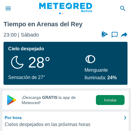
del Rey
Tiempo en Arenas del Rey
privacidad
23:00
Sábado
...
o de
com.bo) ha
Cielo despejado
ado por
28°
es para
ue la
 que se
Menguante
e calidad.
Sensación de 27°
Iluminada:
24%
eder a este
ediante las
opciones:
¡Descarga
GRATIS
la app de
Instalar
ookies y
Meteored!
e forma
Por hora
d digital
Cielos despejados en las próximas horas
ada, basada