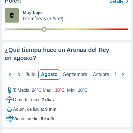
Polen
ados con el
Detalle
 seleccionar
o.
Muy bajo
Gramíneas (3 #/m³)
calización
precisa e
ión mediante
, publicidad
¿Qué tiempo hace en Arenas del Rey
dos,
en
agosto
?
 publicidad
,
ón de
yo
Junio
Julio
Agosto
Septiembre
Octubre
Noviemb
 desarrollo
s.
T. Media:
24°C
Max.:
30°C
Min:
18°C
tros 1199
ios
Días de lluvia:
2
días
Acum. de lluvia:
9 mm
Viento medio:
6 km/h