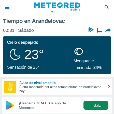
Tiempo en Aranđelovac
privacidad
00:31
Sábado
...
o de
com.bo) ha
Cielo despejado
ado por
23°
es para
ue la
 que se
Menguante
e calidad.
Sensación de 25°
Iluminada:
24%
eder a este
ediante las
opciones:
Aviso de nivel amarillo
Alerta moderada por altas temperaturas en Aranđelovac
ookies y
hoy
e forma
¡Descarga
GRATIS
la app de
Instalar
d digital
Meteored!
ada, basada