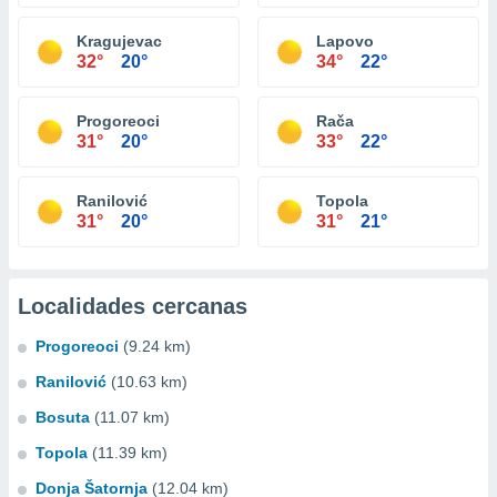
Kragujevac
Lapovo
32°
20°
34°
22°
Progoreoci
Rača
31°
20°
33°
22°
Ranilović
Topola
31°
20°
31°
21°
Localidades cercanas
Progoreoci
(9.24 km)
Ranilović
(10.63 km)
Bosuta
(11.07 km)
Topola
(11.39 km)
Donja Šatornja
(12.04 km)