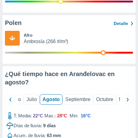
ados con el
 seleccionar
o.
calización
Polen
Detalle
precisa e
ión mediante
Alto
Ambrosía (266 #/m³)
, publicidad
dos,
 publicidad
,
¿Qué tiempo hace en Aranđelovac en
ón de
 desarrollo
agosto
?
s.
tros 1199
yo
Junio
Julio
Agosto
Septiembre
Octubre
Noviemb
ios
T. Media:
22°C
Max.:
28°C
Min:
16°C
Días de lluvia:
9
días
Acum. de lluvia:
63 mm