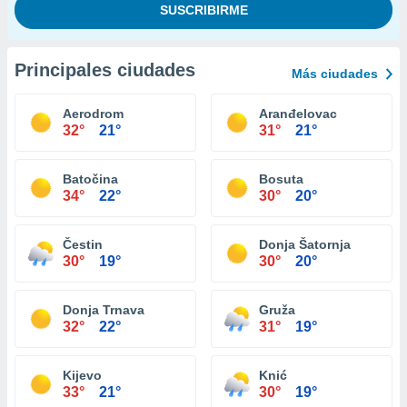
Principales ciudades
Más ciudades
Aerodrom
Aranđelovac
32°
21°
31°
21°
Batočina
Bosuta
34°
22°
30°
20°
Čestin
Donja Šatornja
30°
19°
30°
20°
Donja Trnava
Gruža
32°
22°
31°
19°
Kijevo
Knić
33°
21°
30°
19°