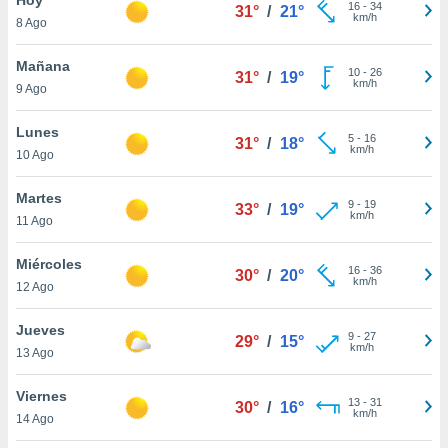
ublicidad y
16
-
34
31°
/
21°
km/h
8 Ago
do en
 mismo.
Mañana
10
-
26
31°
/
19°
sultar más
km/h
9 Ago
 en nuestra
 Cookies
y
Lunes
5
-
16
ualquier
31°
/
18°
km/h
10 Ago
ento
 botón
Martes
9
-
19
33°
/
19°
ación de
km/h
11 Ago
kies
 disponible
Miércoles
16
-
36
e nuestra
30°
/
20°
km/h
12 Ago
.
Jueves
IVAMENTE,
9
-
27
29°
/
15°
km/h
13 Ago
as
Viernes
13
-
31
30°
/
16°
 a cookies
km/h
14 Ago
 no aceptar