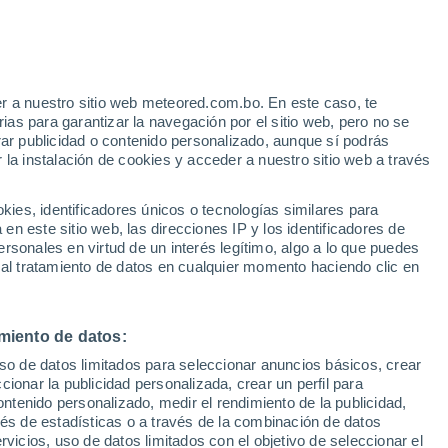
r a nuestro sitio web meteored.com.bo. En este caso, te
h
as para garantizar la navegación por el sitio web, pero no se
rar publicidad o contenido personalizado, aunque sí podrás
 la instalación de cookies y acceder a nuestro sitio web a través
Modelos
es, identificadores únicos o tecnologías similares para
n este sitio web, las direcciones IP y los identificadores de
rsonales en virtud de un interés legítimo, algo a lo que puedes
 al tratamiento de datos en cualquier momento haciendo clic en
omingo
Lunes
Martes
Miércoles
9 Ago
10 Ago
11 Ago
12 Ago
miento de datos:
uso de datos limitados para seleccionar anuncios básicos, crear
80%
ccionar la publicidad personalizada, crear un perfil para
0.6 cm
ontenido personalizado, medir el rendimiento de la publicidad,
7°
/
-7°
9°
/
1°
15°
/
0°
18°
/
0°
vés de estadísticas o a través de la combinación de datos
rvicios, uso de datos limitados con el objetivo de seleccionar el