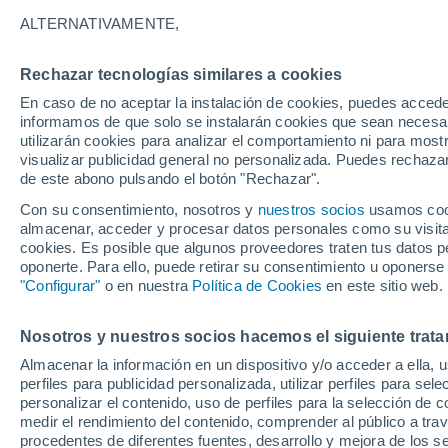
8°
ALTERNATIVAMENTE,
Rechazar tecnologías similares a cookies
Oeste
En caso de no aceptar la instalación de cookies, puedes accede
Sensación de 8°
6
-
23 km/
informamos de que solo se instalarán cookies que sean necesari
utilizarán cookies para analizar el comportamiento ni para most
visualizar publicidad general no personalizada. Puedes rechazar
de este abono pulsando el botón "Rechazar".
Tiempo 1 - 7 días
Mapa de temperatura
Satélites
Con su consentimiento, nosotros y
nuestros socios
usamos cooki
almacenar, acceder y procesar datos personales como su visita e
cookies. Es posible que algunos proveedores traten tus datos pe
oponerte. Para ello, puede retirar su consentimiento u oponerse
Mañana
Sábado
D
Hoy
"Configurar"
o en nuestra
Política de Cookies
en este sitio web.
7 Ago
8 Ago
6 Ago
Nosotros y nuestros socios hacemos el siguiente trata
Almacenar la información en un dispositivo y/o acceder a ella, 
90%
90%
90%
perfiles para publicidad personalizada, utilizar perfiles para sele
23 mm
22 mm
3 mm
personalizar el contenido, uso de perfiles para la selección de c
5°
/
-3°
5°
/
-1°
9°
/
-3°
medir el rendimiento del contenido, comprender al público a tra
procedentes de diferentes fuentes, desarrollo y mejora de los se