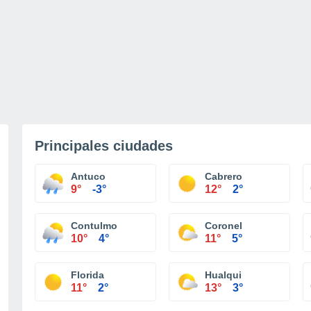
Principales ciudades
Antuco
Cabrero
9°
-3°
12°
2°
Contulmo
Coronel
10°
4°
11°
5°
Florida
Hualqui
11°
2°
13°
3°