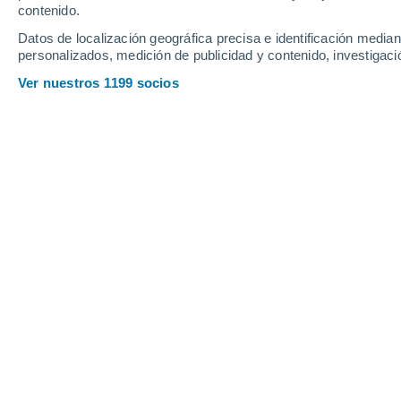
contenido.
21
-
73
km/h
14
-
46
km/h
23
8
-
26
km/h
Datos de localización geográfica precisa e identificación mediant
personalizados, medición de publicidad y contenido, investigació
Tiempo en Antuco hoy
, 6 de agosto
Ver nuestros 1199 socios
Soleado
8°
13:00
Sensación T.
8°
Soleado
9°
14:00
Sensación T.
8°
Soleado
8°
15:00
Sensación T.
8°
Soleado
8°
16:00
Sensación T.
8°
Soleado
7°
17:00
Sensación T.
7°