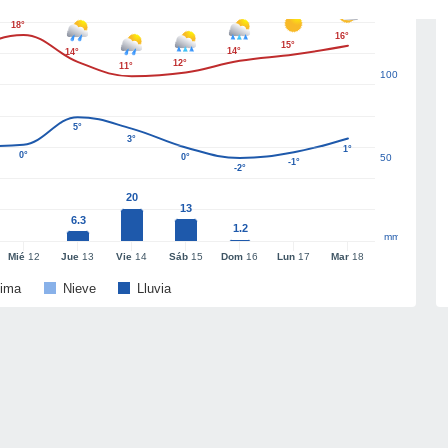
18°
16°
15°
14°
14°
12°
11°
100
5°
3°
1°
0°
0°
50
-1°
-2°
20
13
6.3
1.2
mm
Mié
12
Jue
13
Vie
14
Sáb
15
Dom
16
Lun
17
Mar
18
ima
Nieve
Lluvia