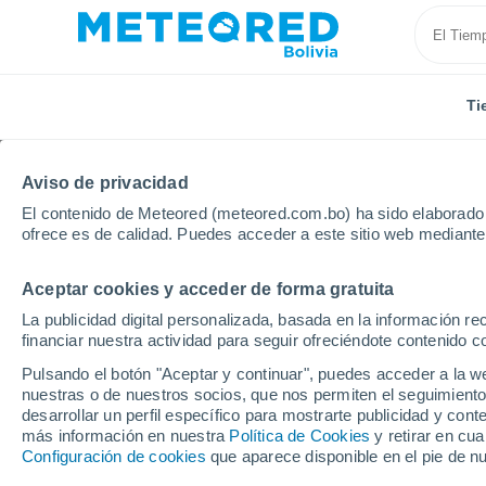
Ti
Aviso de privacidad
El contenido de Meteored (meteored.com.bo) ha sido elaborado p
ofrece es de calidad. Puedes acceder a este sitio web mediante
Aceptar cookies y acceder de forma gratuita
Inicio
Chile
Biobío
Antuco
La publicidad digital personalizada, basada en la información r
financiar nuestra actividad para seguir ofreciéndote contenido c
Tiempo en Antuco (Chi
Pulsando el botón "Aceptar y continuar", puedes acceder a la w
nuestras o de nuestros socios, que nos permiten el seguimiento
12:32
Jueves
desarrollar un perfil específico para mostrarte publicidad y co
más información en nuestra
Política de Cookies
y retirar en cu
Configuración de cookies
que aparece disponible en el pie de n
Soleado