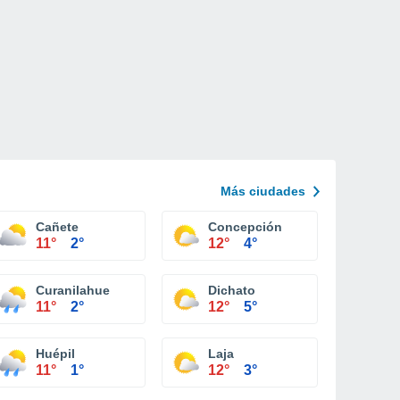
Más ciudades
Cañete
Concepción
11°
2°
12°
4°
Curanilahue
Dichato
11°
2°
12°
5°
Huépil
Laja
11°
1°
12°
3°