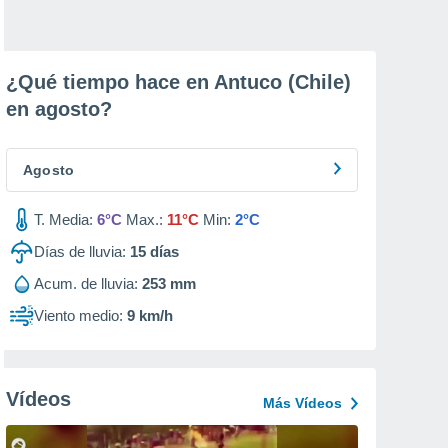
¿Qué tiempo hace en Antuco (Chile)
en
agosto
?
Agosto
T. Media:
6°C
Max.:
11°C
Min:
2°C
Días de lluvia:
15
días
Acum. de lluvia:
253 mm
Viento medio:
9 km/h
Vídeos
Más Vídeos