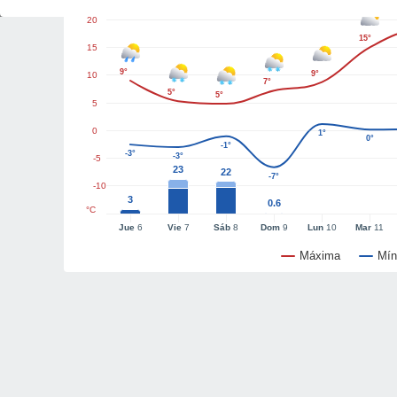
20
15°
15
9°
9°
10
7°
5°
5°
5
0
1°
0°
-1°
-3°
-3°
-5
23
22
-7°
-10
3
0.6
°C
Jue
6
Vie
7
Sáb
8
Dom
9
Lun
10
Mar
11
Máxima
Mín