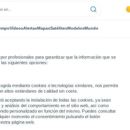
empo
Vídeos
Alertas
Mapas
Satélites
Modelos
Mundo
or profesionales para garantizar que la información que se
 las siguientes opciones:
ecogida mediante cookies o tecnologías similares, nos permite
on altos estándares de calidad sin coste.
le)
eb aceptando la instalación de todas las cookies, ya sean
 y análisis del comportamiento en el sitio web, así como
...
ntenido personalizado en función del mismo. Puedes consultar
alquier momento el consentimiento pulsando el botón
Por hora
uestra página web.
Cielos despejados en las
próximas horas