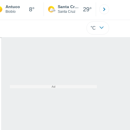
Antuco
Santa Cruz de la Sierra
La Paz
8°
29°
Biobío
Santa Cruz
La Paz
°C