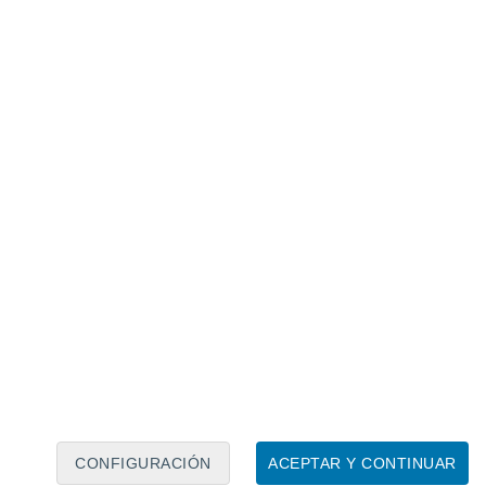
Calendario lunar
Lun
Mar
Mié
Jue
Vie
Sáb
Dom
6
7
8
9
10
11
12
13
14
15
16
17
18
19
CONFIGURACIÓN
ACEPTAR Y CONTINUAR
150