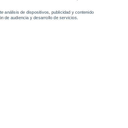
-
72
km/h
21
-
71
km/h
14
-
37
km/h
14
-
38
km/h
e análisis de dispositivos, publicidad y contenido
n de audiencia y desarrollo de servicios.
Oeste
3 Medio
6
-
23 km/h
FPS:
6-10
Oeste
2 Bajo
7
-
26 km/h
FPS:
no
Oeste
2 Bajo
5
-
26 km/h
FPS:
no
Oeste
1 Bajo
4
-
21 km/h
FPS:
no
Oeste
0 Bajo
4
-
18 km/h
FPS:
no