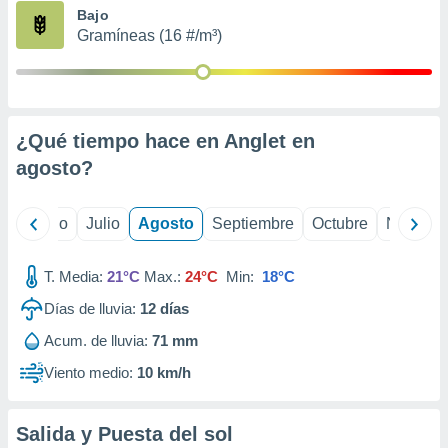
ados con el
Bajo
 seleccionar
Gramíneas (16 #/m³)
o.
calización
precisa e
ión mediante
¿Qué tiempo hace en Anglet en
, publicidad
agosto
?
dos,
 publicidad
,
yo
Junio
Julio
Agosto
Septiembre
Octubre
Noviemb
ón de
 desarrollo
T. Media:
21°C
Max.:
24°C
Min:
18°C
s.
Días de lluvia:
12
días
tros 1199
ios
Acum. de lluvia:
71 mm
Viento medio:
10 km/h
Salida y Puesta del sol