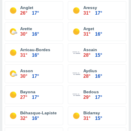
Anglet
Aressy
26°
17°
31°
17°
Arette
Arget
30°
16°
31°
16°
Arricau-Bordes
Ascain
31°
16°
28°
15°
Asson
Aydius
30°
17°
28°
16°
Bayona
Bedous
27°
17°
29°
17°
Béhasque-Lapiste
Bidarray
32°
16°
31°
15°