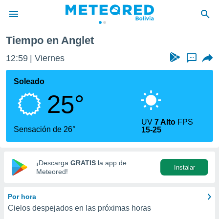
et
Tiempo en Anglet
privacidad
12:59
Viernes
...
o de
com.bo) ha
Soleado
ado por
25°
es para
ue la
 que se
UV
7 Alto
FPS
e calidad.
Sensación de 26°
15-25
eder a este
ediante las
opciones:
¡Descarga
GRATIS
la app de
Instalar
ookies y
Meteored!
e forma
Por hora
d digital
Cielos despejados en las próximas horas
ada, basada