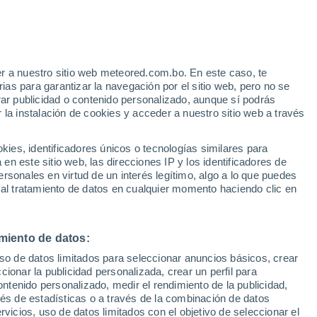
Aviso de nivel naranja
Alerta importante por altas
temperaturas en Alleghe hoy
r a nuestro sitio web meteored.com.bo. En este caso, te
as para garantizar la navegación por el sitio web, pero no se
rar publicidad o contenido personalizado, aunque sí podrás
 la instalación de cookies y acceder a nuestro sitio web a través
s
es, identificadores únicos o tecnologías similares para
n este sitio web, las direcciones IP y los identificadores de
rsonales en virtud de un interés legítimo, algo a lo que puedes
 al tratamiento de datos en cualquier momento haciendo clic en
Lunes
Martes
Miércoles
Jueves
10 Ago
11 Ago
12 Ago
13 Ago
miento de datos:
uso de datos limitados para seleccionar anuncios básicos, crear
90%
80%
90%
80%
ccionar la publicidad personalizada, crear un perfil para
3.1 mm
2.2 mm
1.4 mm
0.5 mm
ontenido personalizado, medir el rendimiento de la publicidad,
27°
/
15°
28°
/
14°
28°
/
14°
28°
/
13°
vés de estadísticas o a través de la combinación de datos
rvicios, uso de datos limitados con el objetivo de seleccionar el