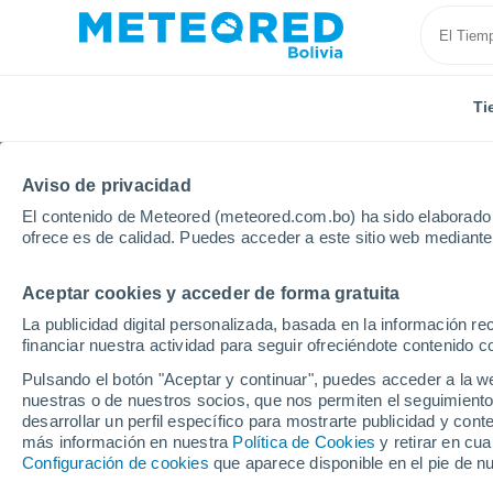
Ti
Aviso de privacidad
El contenido de Meteored (meteored.com.bo) ha sido elaborado p
ofrece es de calidad. Puedes acceder a este sitio web mediante
Aceptar cookies y acceder de forma gratuita
Inicio
Italia
Provincia de Belluno
Alleghe
La publicidad digital personalizada, basada en la información r
financiar nuestra actividad para seguir ofreciéndote contenido c
Tiempo en Alleghe
Pulsando el botón "Aceptar y continuar", puedes acceder a la w
nuestras o de nuestros socios, que nos permiten el seguimiento
14:16
Viernes
desarrollar un perfil específico para mostrarte publicidad y co
más información en nuestra
Política de Cookies
y retirar en cu
Configuración de cookies
que aparece disponible en el pie de n
Lluvia débil