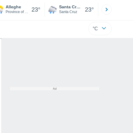
Alleghe
Santa Cruz de la Sierra
La Paz
23°
23°
Province of Belluno
Santa Cruz
La Paz
°C