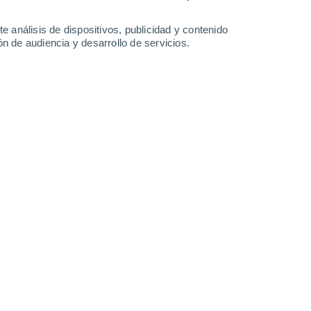
-
34
km/h
7
-
31
km/h
6
-
30
km/h
6
-
32
km/h
e análisis de dispositivos, publicidad y contenido
n de audiencia y desarrollo de servicios.
Suroeste
7 Alto
5
-
32 km/h
FPS:
15-25
Suroeste
6 Alto
3
-
25 km/h
FPS:
15-25
Norte
4 Medio
4
-
24 km/h
FPS:
6-10
Suroeste
2 Bajo
2
-
22 km/h
FPS:
no
Norte
1 Bajo
4
-
23 km/h
FPS:
no