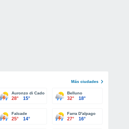
Más ciudades
Auronzo di Cadore
Belluno
28°
15°
32°
18°
Falcade
Farra D'alpago
25°
14°
27°
16°