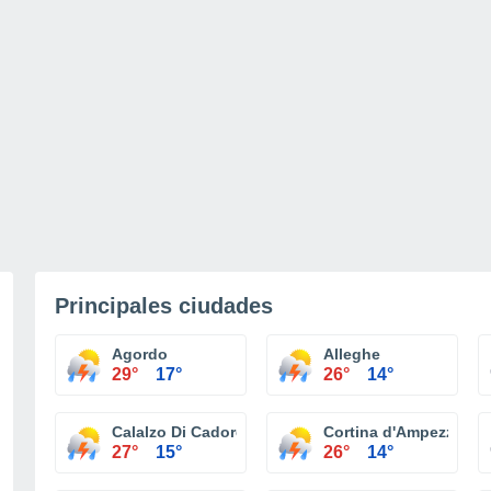
Principales ciudades
Agordo
Alleghe
29°
17°
26°
14°
Calalzo Di Cadore
Cortina d'Ampezzo
27°
15°
26°
14°