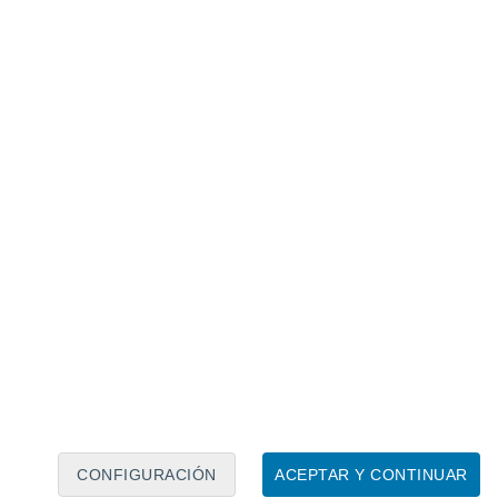
Calendario lunar
Lun
Mar
Mié
Jue
Vie
Sáb
Dom
7
8
9
10
11
12
13
14
15
16
17
18
19
20
CONFIGURACIÓN
ACEPTAR Y CONTINUAR