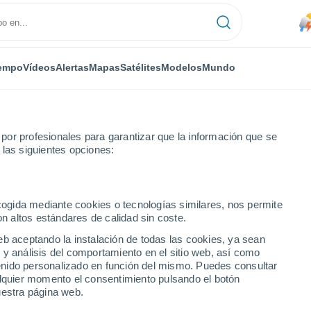
empo
Vídeos
Alertas
Mapas
Satélites
Modelos
Mundo
or profesionales para garantizar que la información que se
 las siguientes opciones:
ecogida mediante cookies o tecnologías similares, nos permite
on altos estándares de calidad sin coste.
eb aceptando la instalación de todas las cookies, ya sean
 y análisis del comportamiento en el sitio web, así como
...
ntenido personalizado en función del mismo. Puedes consultar
alquier momento el consentimiento pulsando el botón
Por hora
uestra página web.
Lluvias débiles en las próximas
horas