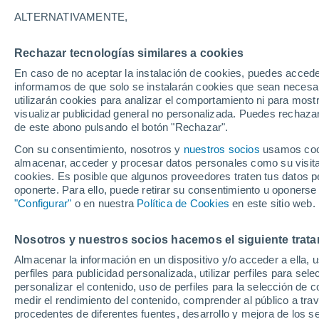
25°
ALTERNATIVAMENTE,
Rechazar tecnologías similares a cookies
60%
En caso de no aceptar la instalación de cookies, puedes accede
Sensación de 26°
0.3 mm
informamos de que solo se instalarán cookies que sean necesari
utilizarán cookies para analizar el comportamiento ni para most
visualizar publicidad general no personalizada. Puedes rechazar
de este abono pulsando el botón "Rechazar".
Tiempo 1 - 7 días
Mapa de lluvia
Satélites
Modelo
Con su consentimiento, nosotros y
nuestros socios
usamos cooki
almacenar, acceder y procesar datos personales como su visita e
cookies. Es posible que algunos proveedores traten tus datos pe
oponerte. Para ello, puede retirar su consentimiento u oponerse
Mañana
Domingo
Hoy
"Configurar"
o en nuestra
Política de Cookies
en este sitio web.
8 Ago
9 Ago
7 Ago
Nosotros y nuestros socios hacemos el siguiente trata
Almacenar la información en un dispositivo y/o acceder a ella, 
90%
70%
90%
perfiles para publicidad personalizada, utilizar perfiles para sele
3.8 mm
1.1 mm
6.5 mm
personalizar el contenido, uso de perfiles para la selección de c
25°
/
11°
27°
/
14°
26°
/
14°
medir el rendimiento del contenido, comprender al público a tra
procedentes de diferentes fuentes, desarrollo y mejora de los se