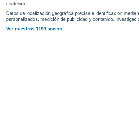
contenido.
9
-
33
km/h
6
-
26
km/h
5
8
-
32
km/h
Datos de localización geográfica precisa e identificación mediant
personalizados, medición de publicidad y contenido, investigació
Tiempo en Alleghe hoy
, 7 de agosto
Ver nuestros 1199 socios
Lluvia débil
60%
25°
14:00
0.3 mm
Sensación T.
26°
Tormenta
90%
23°
15:00
1.1 mm
Sensación T.
25°
Tormenta
90%
22°
16:00
1.8 mm
Sensación T.
22°
Lluvia débil
90%
21°
17:00
0.8 mm
Sensación T.
21°
Tormenta
90%
19°
18:00
2 mm
Sensación T.
19°