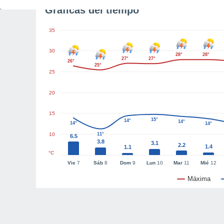
Gráficas del tiempo
35
30
28°
28°
27°
27°
26°
25°
25
20
15
15°
14°
14°
14°
14°
10
11°
6.5
3.8
3.1
2.2
1.4
1.1
°C
Vie
7
Sáb
8
Dom
9
Lun
10
Mar
11
Mié
12
Máxima