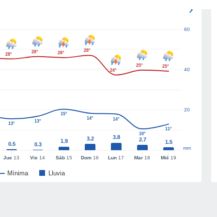
60
28°
28°
28°
28°
25°
25°
40
24°
20
15°
14°
14°
13°
13°
11°
10°
3.8
3.2
2.7
1.9
1.5
0.5
0.3
mm
Jue
13
Vie
14
Sáb
15
Dom
16
Lun
17
Mar
18
Mié
19
Mínima
Lluvia