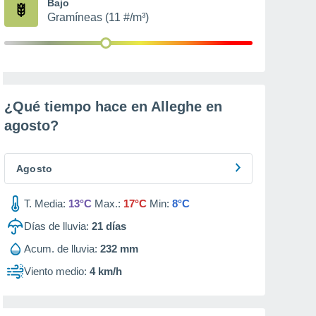
Bajo
Gramíneas (11 #/m³)
¿Qué tiempo hace en Alleghe en
agosto
?
Agosto
T. Media:
13°C
Max.:
17°C
Min:
8°C
Días de lluvia:
21
días
Acum. de lluvia:
232 mm
Viento medio:
4 km/h