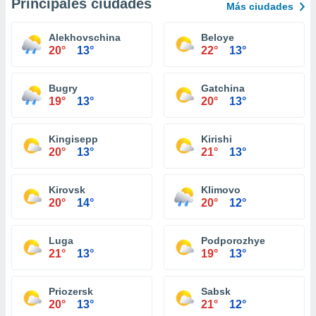
Principales ciudades
Más ciudades
Alekhovschina
Beloye
20°
13°
22°
13°
Bugry
Gatchina
19°
13°
20°
13°
Kingisepp
Kirishi
20°
13°
21°
13°
Kirovsk
Klimovo
20°
14°
20°
12°
Luga
Podporozhye
21°
13°
19°
13°
Priozersk
Sabsk
20°
13°
21°
12°