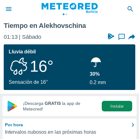
Tiempo en Alekhovschina
privacidad
01:13
Sábado
...
o de
com.bo) ha
Lluvia débil
ado por
16°
es para
ue la
 que se
30%
e calidad.
Sensación de 16°
0.2 mm
eder a este
ediante las
opciones:
¡Descarga
GRATIS
la app de
Instalar
ookies y
Meteored!
e forma
Por hora
d digital
Intervalos nubosos en las próximas horas
ada, basada