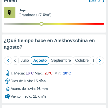
Polen
ados con el
Detalle
 seleccionar
o.
Bajo
Gramíneas (7 #/m³)
calización
precisa e
ión mediante
, publicidad
¿Qué tiempo hace en Alekhovschina en
dos,
agosto
?
 publicidad
,
ón de
yo
Junio
Julio
Agosto
Septiembre
Octubre
Noviemb
 desarrollo
s.
T. Media:
16°C
Max.:
20°C
Min:
10°C
tros 1199
ios
Días de lluvia:
15
días
Acum. de lluvia:
93 mm
Viento medio:
11 km/h