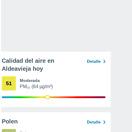
Calidad del aire en
Detalle
Aldeavieja hoy
Moderada
51
PM₁₀ (64 µg/m³)
Polen
Detalle