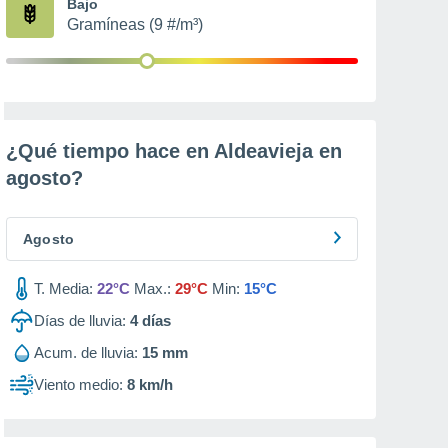
Bajo
Gramíneas (9 #/m³)
¿Qué tiempo hace en Aldeavieja en
agosto
?
Agosto
T. Media:
22°C
Max.:
29°C
Min:
15°C
Días de lluvia:
4
días
Acum. de lluvia:
15 mm
Viento medio:
8 km/h