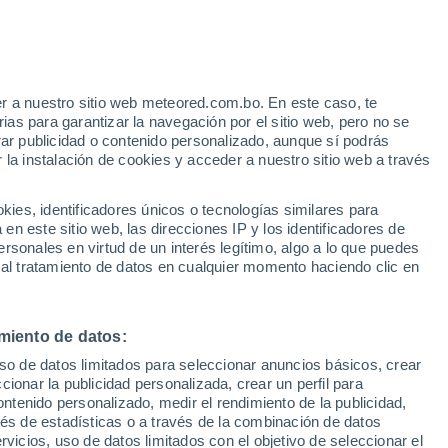
r a nuestro sitio web meteored.com.bo. En este caso, te
as para garantizar la navegación por el sitio web, pero no se
rar publicidad o contenido personalizado, aunque sí podrás
 la instalación de cookies y acceder a nuestro sitio web a través
s
es, identificadores únicos o tecnologías similares para
n este sitio web, las direcciones IP y los identificadores de
rsonales en virtud de un interés legítimo, algo a lo que puedes
 al tratamiento de datos en cualquier momento haciendo clic en
Martes
Miércoles
Jueves
Viernes
11 Ago
12 Ago
13 Ago
14 Ago
miento de datos:
uso de datos limitados para seleccionar anuncios básicos, crear
ccionar la publicidad personalizada, crear un perfil para
ontenido personalizado, medir el rendimiento de la publicidad,
33°
/
18°
34°
/
20°
35°
/
21°
35°
/
22°
vés de estadísticas o a través de la combinación de datos
rvicios, uso de datos limitados con el objetivo de seleccionar el