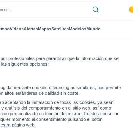
empo
Vídeos
Alertas
Mapas
Satélites
Modelos
Mundo
or profesionales para garantizar que la información que se
 las siguientes opciones:
Aldeavieja
ecogida mediante cookies o tecnologías similares, nos permite
on altos estándares de calidad sin coste.
eb aceptando la instalación de todas las cookies, ya sean
 y análisis del comportamiento en el sitio web, así como
...
ntenido personalizado en función del mismo. Puedes consultar
alquier momento el consentimiento pulsando el botón
Por hora
uestra página web.
Se espera calima en las
próximas horas