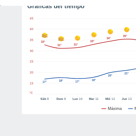
Gráficas del tiempo
45
40
35°
34°
35
33°
33°
31°
31°
30
25
20
21°
20°
18°
18°
17°
17°
15
°C
Sáb
8
Dom
9
Lun
10
Mar
11
Mié
12
Jue
13
Máxima