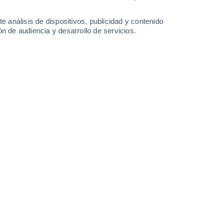
-
35
km/h
14
-
35
km/h
14
-
41
km/h
9
-
35
km/h
e análisis de dispositivos, publicidad y contenido
n de audiencia y desarrollo de servicios.
to
Sureste
0 Bajo
3
-
8 km/h
FPS:
no
Este
1 Bajo
1
-
8 km/h
FPS:
no
Sureste
2 Bajo
4
-
14 km/h
FPS:
no
Sur
4 Medio
10
-
24 km/h
FPS:
6-10
Sur
6 Alto
15
-
33 km/h
FPS:
15-25