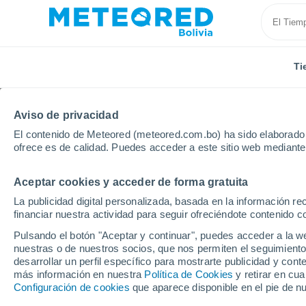
Ti
Aviso de privacidad
El contenido de Meteored (meteored.com.bo) ha sido elaborado p
ofrece es de calidad. Puedes acceder a este sitio web mediante
Aceptar cookies y acceder de forma gratuita
Inicio
España
Castilla y León
Provincia de Ávila
La publicidad digital personalizada, basada en la información r
financiar nuestra actividad para seguir ofreciéndote contenido c
Tiempo en Aldeavieja
Pulsando el botón "Aceptar y continuar", puedes acceder a la w
nuestras o de nuestros socios, que nos permiten el seguimiento
08:24
Sábado
desarrollar un perfil específico para mostrarte publicidad y co
más información en nuestra
Política de Cookies
y retirar en cu
Configuración de cookies
que aparece disponible en el pie de n
Soleado