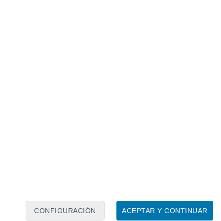
Calendario lunar
Lun
Mar
Mié
Jue
Vie
Sáb
Dom
8
9
10
11
12
13
14
15
16
17
18
19
20
21
CONFIGURACIÓN
ACEPTAR Y CONTINUAR