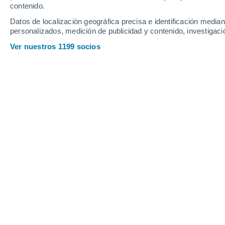
contenido.
27
-
56
km/h
22
-
47
km/h
14
20
-
41
km/h
Datos de localización geográfica precisa e identificación mediant
personalizados, medición de publicidad y contenido, investigació
Tiempo en Aldeavieja hoy
, 8 de agos
Ver nuestros 1199 socios
Soleado
18°
08:00
Sensación T.
18°
Soleado
22°
09:00
Sensación T.
22°
Soleado
25°
10:00
Sensación T.
25°
Soleado
28°
11:00
Sensación T.
27°
Soleado
30°
12:00
Sensación T.
28°