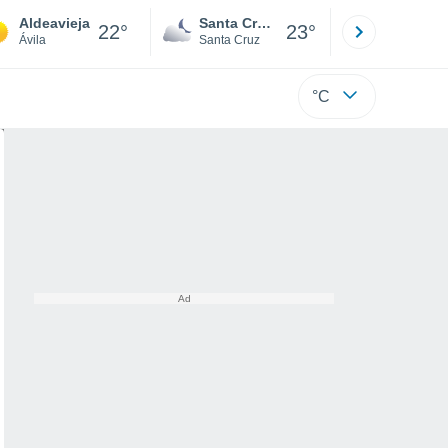
Aldeavieja
Santa Cruz de la Sierra
La Paz
22°
23°
Ávila
Santa Cruz
La Paz
°C