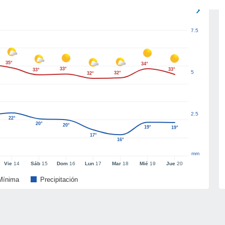
7.5
35°
34°
33°
33°
33°
5
32°
32°
2.5
22°
20°
20°
19°
19°
17°
16°
mm
Vie
14
Sáb
15
Dom
16
Lun
17
Mar
18
Mié
19
Jue
20
Mínima
Precipitación