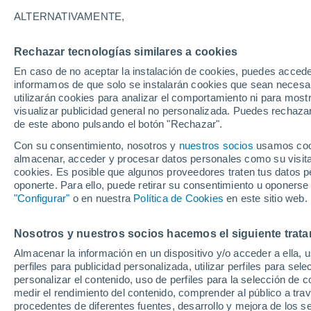
18°
ALTERNATIVAMENTE,
Rechazar tecnologías similares a cookies
Sureste
En caso de no aceptar la instalación de cookies, puedes accede
Sensación de 18°
3
-
8 km/h
informamos de que solo se instalarán cookies que sean necesari
utilizarán cookies para analizar el comportamiento ni para most
visualizar publicidad general no personalizada. Puedes rechazar
de este abono pulsando el botón "Rechazar".
Tiempo 1 - 7 días
Mapa de lluvia
Satélites
Modelo
Con su consentimiento, nosotros y
nuestros socios
usamos cooki
almacenar, acceder y procesar datos personales como su visita e
cookies. Es posible que algunos proveedores traten tus datos pe
oponerte. Para ello, puede retirar su consentimiento u oponerse
Mañana
Lunes
Hoy
"Configurar"
o en nuestra
Política de Cookies
en este sitio web.
9 Ago
10 Ago
8 Ago
Nosotros y nuestros socios hacemos el siguiente trata
Almacenar la información en un dispositivo y/o acceder a ella, 
perfiles para publicidad personalizada, utilizar perfiles para sele
personalizar el contenido, uso de perfiles para la selección de c
31°
/
18°
31°
/
17°
33°
/
17°
medir el rendimiento del contenido, comprender al público a tra
procedentes de diferentes fuentes, desarrollo y mejora de los se