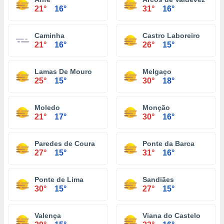
21°
16°
31°
16°
Caminha
Castro Laboreiro
21°
16°
26°
15°
Lamas De Mouro
Melgaço
25°
15°
30°
18°
Moledo
Monção
21°
17°
30°
16°
Paredes de Coura
Ponte da Barca
27°
15°
31°
16°
Ponte de Lima
Sandiães
30°
15°
27°
15°
Valença
Viana do Castelo