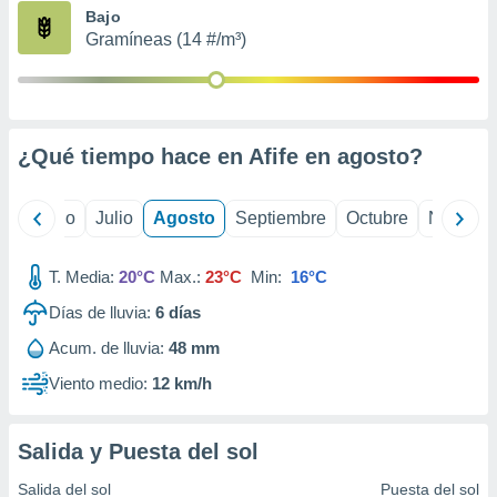
ados con el
Bajo
 seleccionar
Gramíneas (14 #/m³)
o.
calización
precisa e
ión mediante
¿Qué tiempo hace en Afife en
agosto
?
, publicidad
dos,
yo
Junio
Julio
Agosto
Septiembre
Octubre
Noviemb
 publicidad
,
ón de
T. Media:
20°C
Max.:
23°C
Min:
16°C
 desarrollo
s.
Días de lluvia:
6
días
tros 1199
Acum. de lluvia:
48 mm
ios
Viento medio:
12 km/h
Salida y Puesta del sol
Salida del sol
Puesta del sol