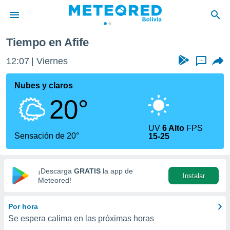
Tiempo en Afife
privacidad
12:07
Viernes
...
o de
com.bo) ha
Nubes y claros
ado por
20°
es para
ue la
 que se
UV
6 Alto
FPS
e calidad.
Sensación de 20°
15-25
eder a este
ediante las
opciones:
¡Descarga
GRATIS
la app de
Instalar
ookies y
Meteored!
e forma
Por hora
d digital
Se espera calima en las próximas horas
ada, basada