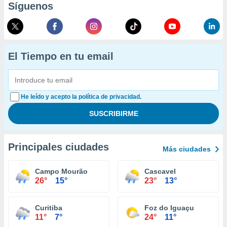
Síguenos
El Tiempo en tu email
He leído y acepto la política de privacidad.
Principales ciudades
Más ciudades
Campo Mourão
Cascavel
26°
15°
23°
13°
Curitiba
Foz do Iguaçu
11°
7°
24°
11°