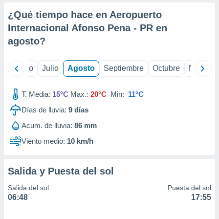
ados con el
 seleccionar
¿Qué tiempo hace en Aeropuerto
o.
Internacional Afonso Pena - PR en
calización
agosto
?
precisa e
ión mediante
yo
Junio
Julio
Agosto
Septiembre
Octubre
Noviemb
, publicidad
dos,
T. Media:
15°C
Max.:
20°C
Min:
11°C
 publicidad
,
Días de lluvia:
9
días
ón de
Acum. de lluvia:
86 mm
 desarrollo
s.
Viento medio:
10 km/h
tros 1199
ios
Salida y Puesta del sol
Salida del sol
Puesta del sol
06:48
17:55