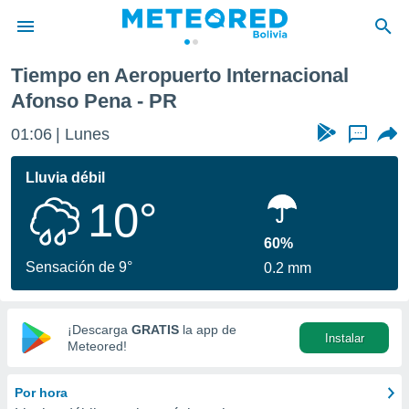
fonso Pena
Tiempo en Aeropuerto Internacional
privacidad
Afonso Pena - PR
o de
01:06
Lunes
...
com.bo) ha
ado por
Lluvia débil
es para
ue la
10°
 que se
e calidad.
60%
eder a este
Sensación de 9°
ediante las
0.2 mm
opciones:
ookies y
¡Descarga
GRATIS
la app de
e forma
Instalar
Meteored!
d digital
Por hora
ada, basada