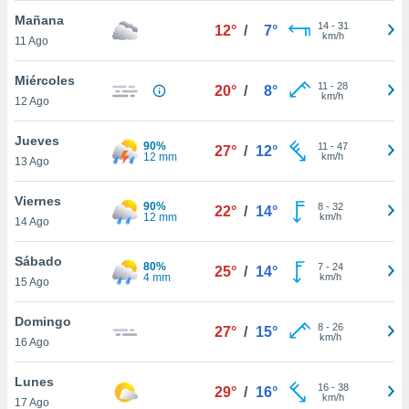
ublicidad y
Mañana
14
-
31
12°
/
7°
km/h
do en
11 Ago
 mismo.
sultar más
Miércoles
11
-
28
20°
/
8°
 en nuestra
km/h
12 Ago
 Cookies
y
ualquier
Jueves
90%
11
-
47
27°
/
12°
12 mm
km/h
13 Ago
ento
 botón
ación de
Viernes
90%
8
-
32
22°
/
14°
kies
12 mm
km/h
14 Ago
 disponible
e nuestra
Sábado
.
80%
7
-
24
25°
/
14°
4 mm
km/h
15 Ago
IVAMENTE,
Domingo
8
-
26
27°
/
15°
km/h
16 Ago
as
 a cookies
Lunes
16
-
38
29°
/
16°
 no aceptar
km/h
17 Ago