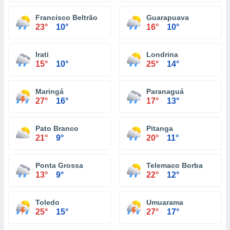
Francisco Beltrão
Guarapuava
23°
10°
16°
10°
Irati
Londrina
15°
10°
25°
14°
Maringá
Paranaguá
27°
16°
17°
13°
Pato Branco
Pitanga
21°
9°
20°
11°
Ponta Grossa
Telemaco Borba
13°
9°
22°
12°
Toledo
Umuarama
25°
15°
27°
17°