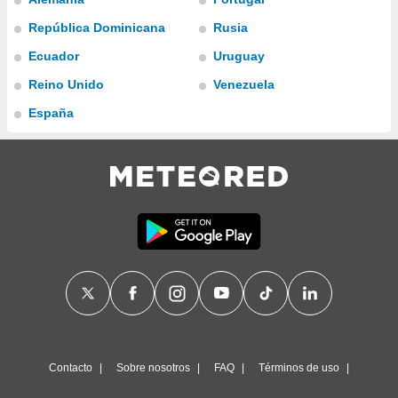
ublicidad y
República Dominicana
Rusia
do en
Ecuador
Uruguay
 mismo.
sultar más
Reino Unido
Venezuela
 en nuestra
 Cookies
y
España
ualquier
ento
 botón
ación de
kies
 disponible
e nuestra
.
IVAMENTE,
as
 a cookies
Contacto
Sobre nosotros
FAQ
Términos de uso
 no aceptar