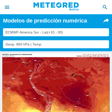
Modelos de predicción numérica
privacidad
o de
ECMWF América Sur - Lat(+10..-30)
com.bo) ha
Geop. 850 hPa | Temp.
ado por
es para
ue la
 que se
e calidad.
eder a este
ediante las
opciones:
ookies y
e forma
d digital
ada, basada