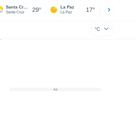
Santa Cruz de la Sierra
La Paz
Villa Tuna
29°
17°
Santa Cruz
La Paz
Cochabamb
°C