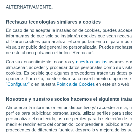
ALTERNATIVAMENTE,
Rechazar tecnologías similares a cookies
En caso de no aceptar la instalación de cookies, puedes accede
informamos de que solo se instalarán cookies que sean necesari
utilizarán cookies para analizar el comportamiento ni para most
visualizar publicidad general no personalizada. Puedes rechazar
de este abono pulsando el botón "Rechazar".
Con su consentimiento, nosotros y
nuestros socios
usamos cooki
almacenar, acceder y procesar datos personales como su visita e
cookies. Es posible que algunos proveedores traten tus datos pe
oponerte. Para ello, puede retirar su consentimiento u oponerse
"Configurar"
o en nuestra
Política de Cookies
en este sitio web.
Varias supercélulas cau
Nosotros y nuestros socios hacemos el siguiente trata
Almacenar la información en un dispositivo y/o acceder a ella, 
región del Véneto, Italia
perfiles para publicidad personalizada, utilizar perfiles para sele
personalizar el contenido, uso de perfiles para la selección de c
En las últimas horas se han formado tormentas muy 
medir el rendimiento del contenido, comprender al público a tra
extremo y grandes daños materiales en varias pobla
procedentes de diferentes fuentes, desarrollo y mejora de los se