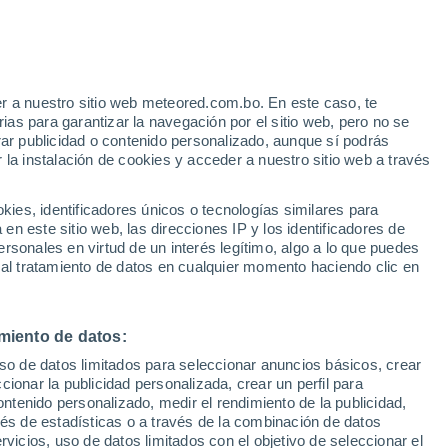
r a nuestro sitio web meteored.com.bo. En este caso, te
as para garantizar la navegación por el sitio web, pero no se
rar publicidad o contenido personalizado, aunque sí podrás
 la instalación de cookies y acceder a nuestro sitio web a través
es, identificadores únicos o tecnologías similares para
n este sitio web, las direcciones IP y los identificadores de
rsonales en virtud de un interés legítimo, algo a lo que puedes
 al tratamiento de datos en cualquier momento haciendo clic en
san estragos en la
miento de datos:
uso de datos limitados para seleccionar anuncios básicos, crear
ccionar la publicidad personalizada, crear un perfil para
ontenido personalizado, medir el rendimiento de la publicidad,
organizadas en la zona, dejando a su paso fenómenos
vés de estadísticas o a través de la combinación de datos
ciones.
rvicios, uso de datos limitados con el objetivo de seleccionar el