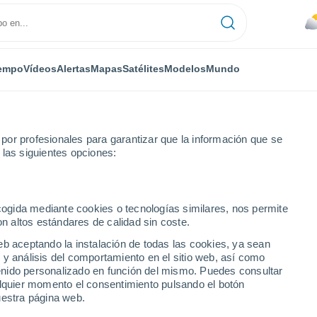
empo
Vídeos
Alertas
Mapas
Satélites
Modelos
Mundo
or profesionales para garantizar que la información que se
 las siguientes opciones:
 la región del Véneto, Italia
ecogida mediante cookies o tecnologías similares, nos permite
on altos estándares de calidad sin coste.
eb aceptando la instalación de todas las cookies, ya sean
 y análisis del comportamiento en el sitio web, así como
ntenido personalizado en función del mismo. Puedes consultar
alquier momento el consentimiento pulsando el botón
uestra página web.