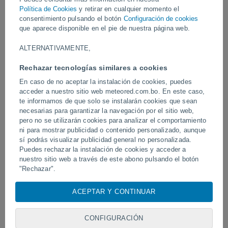
Vídeos
Política de Cookies
y retirar en cualquier momento el
consentimiento pulsando el botón
Configuración de cookies
que aparece disponible en el pie de nuestra página web.
Ayer
ALTERNATIVAMENTE,
Rechazar tecnologías similares a cookies
En caso de no aceptar la instalación de cookies, puedes
acceder a nuestro sitio web meteored.com.bo. En este caso,
te informamos de que solo se instalarán cookies que sean
necesarias para garantizar la navegación por el sitio web,
pero no se utilizarán cookies para analizar el comportamiento
ni para mostrar publicidad o contenido personalizado, aunque
sí podrás visualizar publicidad general no personalizada.
Un enorme diablo de polvo fue
Tornados y lluvias torren
avistado en Zapponeta, Italia
Puedes rechazar la instalación de cookies y acceder a
Pelotas, Brasil.
nuestro sitio web a través de este abono pulsando el botón
"Rechazar".
Con su consentimiento, nosotros y
nuestros socios
usamos
ACEPTAR Y CONTINUAR
Síguenos
cookies, identificadores únicos o tecnologías similares para
almacenar, acceder y procesar datos personales como su
visita en este sitio web, las direcciones IP y los
CONFIGURACIÓN
identificadores de cookies. Es posible que algunos