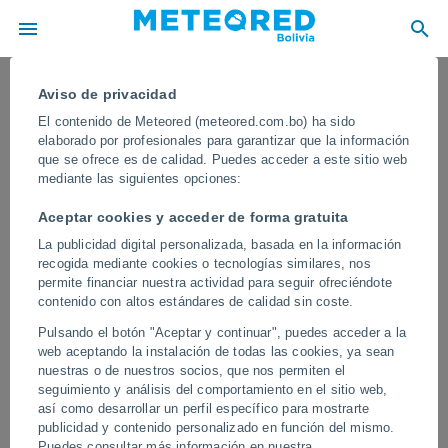
Aviso de privacidad
El contenido de Meteored (meteored.com.bo) ha sido
elaborado por profesionales para garantizar que la información
que se ofrece es de calidad. Puedes acceder a este sitio web
mediante las siguientes opciones:
Aceptar cookies y acceder de forma gratuita
La publicidad digital personalizada, basada en la información
recogida mediante cookies o tecnologías similares, nos
permite financiar nuestra actividad para seguir ofreciéndote
contenido con altos estándares de calidad sin coste.
Una persona fue arrastrada por un
Pulsando el botón "Aceptar y continuar", puedes acceder a la
vendaval extremo en Hengshui, China
web aceptando la instalación de todas las cookies, ya sean
nuestras o de nuestros socios, que nos permiten el
Unas cámaras de seguridad captaron el impactante momento.
seguimiento y análisis del comportamiento en el sitio web,
Tras ser arrastrada por la fuerza del viento y casi ser golpeada por
así como desarrollar un perfil específico para mostrarte
un árbol que cayó en el temporal, la persona salió casi ilesa.
publicidad y contenido personalizado en función del mismo.
Puedes consultar más información en nuestra