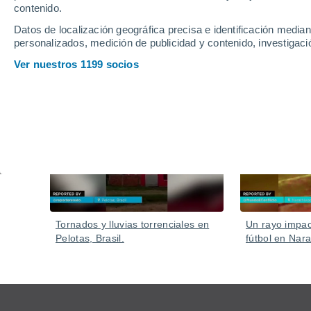
En pocos minutos el agua arrasó calles, arrastró veh
contenido.
Datos de localización geográfica precisa e identificación mediant
personalizados, medición de publicidad y contenido, investigació
Ver nuestros 1199 socios
Vídeos
Hace 2 horas
Tornados y lluvias torrenciales en
Un rayo impa
Pelotas, Brasil.
fútbol en Nara