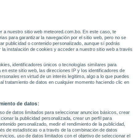
r a nuestro sitio web meteored.com.bo. En este caso, te
as para garantizar la navegación por el sitio web, pero no se
rar publicidad o contenido personalizado, aunque sí podrás
 la instalación de cookies y acceder a nuestro sitio web a través
es, identificadores únicos o tecnologías similares para
n este sitio web, las direcciones IP y los identificadores de
rsonales en virtud de un interés legítimo, algo a lo que puedes
 al tratamiento de datos en cualquier momento haciendo clic en
bita provoca el caos en
miento de datos:
uso de datos limitados para seleccionar anuncios básicos, crear
crecida del torrente
ccionar la publicidad personalizada, crear un perfil para
ontenido personalizado, medir el rendimiento de la publicidad,
importantes
vés de estadísticas o a través de la combinación de datos
rvicios, uso de datos limitados con el objetivo de seleccionar el