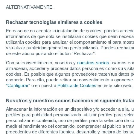
ALTERNATIVAMENTE,
Rechazar tecnologías similares a cookies
En caso de no aceptar la instalación de cookies, puedes accede
informamos de que solo se instalarán cookies que sean necesari
utilizarán cookies para analizar el comportamiento ni para most
visualizar publicidad general no personalizada. Puedes rechazar
de este abono pulsando el botón "Rechazar".
Con su consentimiento, nosotros y
nuestros socios
usamos cooki
almacenar, acceder y procesar datos personales como su visita e
cookies. Es posible que algunos proveedores traten tus datos pe
oponerte. Para ello, puede retirar su consentimiento u oponerse
"Configurar"
o en nuestra
Política de Cookies
en este sitio web.
¡Una gran inundación sú
Nosotros y nuestros socios hacemos el siguiente trata
Almacenar la información en un dispositivo y/o acceder a ella, 
Bardonecchia, Italia! La 
perfiles para publicidad personalizada, utilizar perfiles para sele
personalizar el contenido, uso de perfiles para la selección de c
Frejus dejó daños muy 
medir el rendimiento del contenido, comprender al público a tra
procedentes de diferentes fuentes, desarrollo y mejora de los se