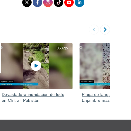
05 Ago
Devastadora inundación de lodo
Plaga de langostas en Ru
en Chitral, Pakistán.
Enjambre masivo en Kizlya