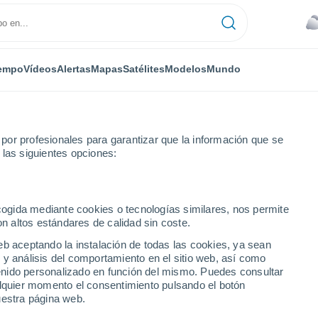
empo
Vídeos
Alertas
Mapas
Satélites
Modelos
Mundo
or profesionales para garantizar que la información que se
 las siguientes opciones:
l caos en Bardonecchia, Italia! La crecida del torrente Frejus dejó da
ecogida mediante cookies o tecnologías similares, nos permite
on altos estándares de calidad sin coste.
eb aceptando la instalación de todas las cookies, ya sean
 y análisis del comportamiento en el sitio web, así como
ntenido personalizado en función del mismo. Puedes consultar
alquier momento el consentimiento pulsando el botón
uestra página web.