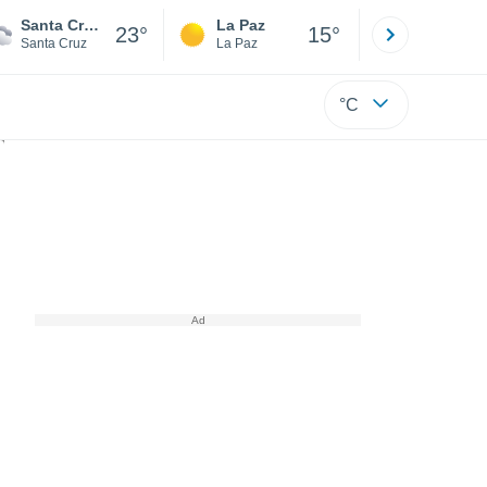
Santa Cruz de la Sierra
La Paz
Villa Tuna
23°
15°
Santa Cruz
La Paz
Cochabamb
°C
ños muy importantes