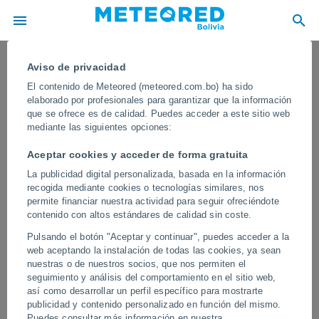
Aviso de privacidad
El contenido de Meteored (meteored.com.bo) ha sido
elaborado por profesionales para garantizar que la información
que se ofrece es de calidad. Puedes acceder a este sitio web
mediante las siguientes opciones:
Aceptar cookies y acceder de forma gratuita
La publicidad digital personalizada, basada en la información
recogida mediante cookies o tecnologías similares, nos
permite financiar nuestra actividad para seguir ofreciéndote
contenido con altos estándares de calidad sin coste.
Una gran avalancha de agua, lodo y
Pulsando el botón "Aceptar y continuar", puedes acceder a la
rocas causa estragos en Tyrnyauz,
web aceptando la instalación de todas las cookies, ya sean
Rusia. El fenómeno llegó de forma
nuestras o de nuestros socios, que nos permiten el
seguimiento y análisis del comportamiento en el sitio web,
repentina, sorprendiendo a los
así como desarrollar un perfil específico para mostrarte
vecinos
publicidad y contenido personalizado en función del mismo.
Puedes consultar más información en nuestra