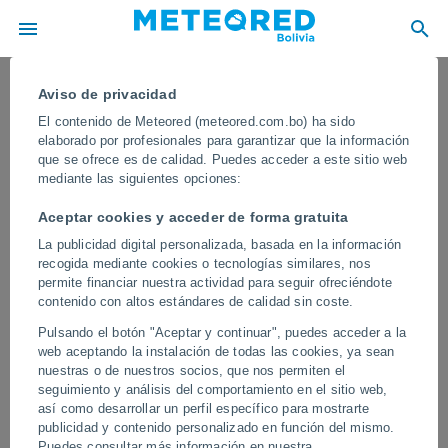
Aviso de privacidad
El contenido de Meteored (meteored.com.bo) ha sido
elaborado por profesionales para garantizar que la información
que se ofrece es de calidad. Puedes acceder a este sitio web
mediante las siguientes opciones:
Aceptar cookies y acceder de forma gratuita
La publicidad digital personalizada, basada en la información
recogida mediante cookies o tecnologías similares, nos
permite financiar nuestra actividad para seguir ofreciéndote
contenido con altos estándares de calidad sin coste.
Una colosal tormenta de arena azota
Pulsando el botón "Aceptar y continuar", puedes acceder a la
Harbin, China
web aceptando la instalación de todas las cookies, ya sean
nuestras o de nuestros socios, que nos permiten el
En algunas zonas la visibilidad se redujo drásticamente por la
seguimiento y análisis del comportamiento en el sitio web,
llegada del muro de arena y polvo que irrumpió en la ciudad en
así como desarrollar un perfil específico para mostrarte
cuestión de pocos minutos.
publicidad y contenido personalizado en función del mismo.
Puedes consultar más información en nuestra