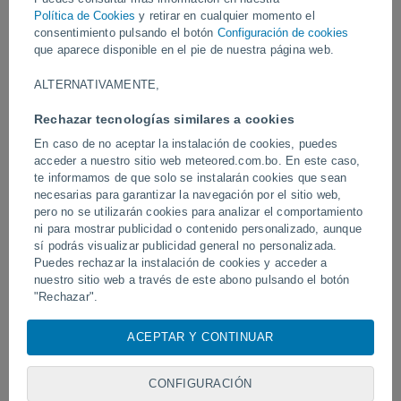
Vídeos
Política de Cookies
y retirar en cualquier momento el
consentimiento pulsando el botón
Configuración de cookies
que aparece disponible en el pie de nuestra página web.
Hace 6 horas
ALTERNATIVAMENTE,
Rechazar tecnologías similares a cookies
En caso de no aceptar la instalación de cookies, puedes
acceder a nuestro sitio web meteored.com.bo. En este caso,
te informamos de que solo se instalarán cookies que sean
necesarias para garantizar la navegación por el sitio web,
pero no se utilizarán cookies para analizar el comportamiento
ni para mostrar publicidad o contenido personalizado, aunque
sí podrás visualizar publicidad general no personalizada.
Un rayo impactó en un campo de
Erupción y actividad inte
fútbol en Narathiwat, Tailandia.
Puedes rechazar la instalación de cookies y acceder a
volcán de Fuego, Guatem
nuestro sitio web a través de este abono pulsando el botón
"Rechazar".
Con su consentimiento, nosotros y
nuestros socios
usamos
ACEPTAR Y CONTINUAR
Síguenos
cookies, identificadores únicos o tecnologías similares para
almacenar, acceder y procesar datos personales como su
visita en este sitio web, las direcciones IP y los
CONFIGURACIÓN
identificadores de cookies. Es posible que algunos