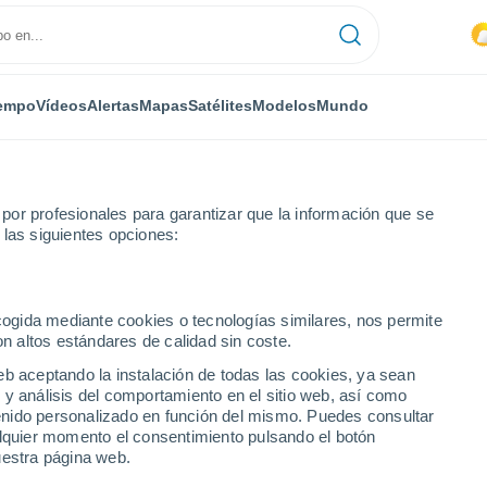
empo
Vídeos
Alertas
Mapas
Satélites
Modelos
Mundo
or profesionales para garantizar que la información que se
 las siguientes opciones:
rias aldeas en Geyve, Turquía! Los fuertes vientos han propagado rápi
ecogida mediante cookies o tecnologías similares, nos permite
on altos estándares de calidad sin coste.
eb aceptando la instalación de todas las cookies, ya sean
 y análisis del comportamiento en el sitio web, así como
ntenido personalizado en función del mismo. Puedes consultar
alquier momento el consentimiento pulsando el botón
uestra página web.