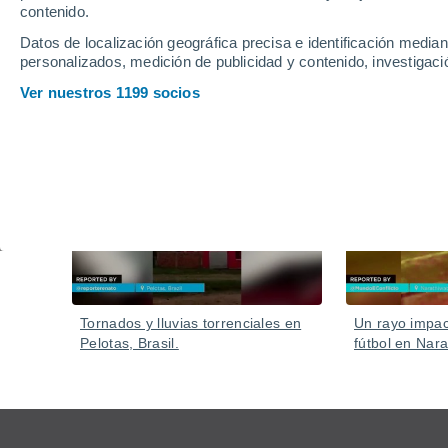
Las llamas han arrasado extensas áreas de vegetac
contenido.
varios residentes.
Datos de localización geográfica precisa e identificación mediant
personalizados, medición de publicidad y contenido, investigació
Ver nuestros 1199 socios
Vídeos
Ayer
Tornados y lluvias torrenciales en
Un rayo impa
Pelotas, Brasil.
fútbol en Nara