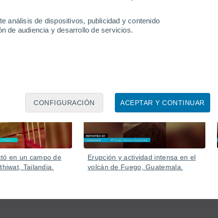
ión, amenazando zonas habitadas y obligando a evacuar a
e análisis de dispositivos, publicidad y contenido
n de audiencia y desarrollo de servicios.
06 Ago
05 Ago
CONFIGURACIÓN
ACEPTAR Y CONTINUAR
ctó en un campo de
Erupción y actividad intensa en el
thiwat, Tailandia.
volcán de Fuego, Guatemala.