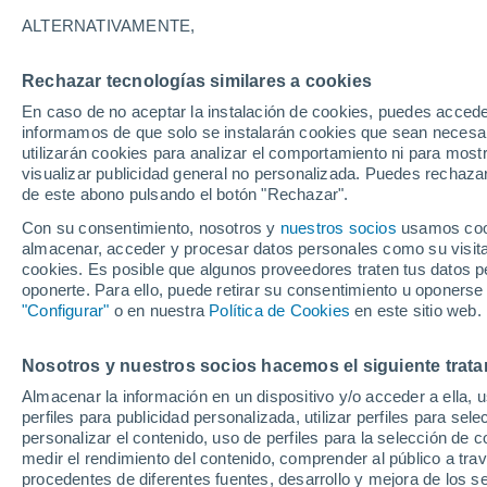
ALTERNATIVAMENTE,
Rechazar tecnologías similares a cookies
En caso de no aceptar la instalación de cookies, puedes accede
informamos de que solo se instalarán cookies que sean necesari
utilizarán cookies para analizar el comportamiento ni para most
visualizar publicidad general no personalizada. Puedes rechazar
de este abono pulsando el botón "Rechazar".
Con su consentimiento, nosotros y
nuestros socios
usamos cooki
almacenar, acceder y procesar datos personales como su visita e
cookies. Es posible que algunos proveedores traten tus datos pe
oponerte. Para ello, puede retirar su consentimiento u oponerse
"Configurar"
o en nuestra
Política de Cookies
en este sitio web.
¡Un gran incendio forest
Nosotros y nuestros socios hacemos el siguiente trata
Almacenar la información en un dispositivo y/o acceder a ella, 
en Geyve, Turquía! Los 
perfiles para publicidad personalizada, utilizar perfiles para sele
personalizar el contenido, uso de perfiles para la selección de c
propagado rápidamente 
medir el rendimiento del contenido, comprender al público a tra
procedentes de diferentes fuentes, desarrollo y mejora de los se