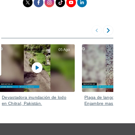
05 Ago
Devastadora inundación de lodo
Plaga de langostas en Ru
en Chitral, Pakistán.
Enjambre masivo en Kizlya