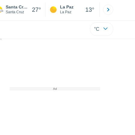
Santa Cruz de la Sierra
La Paz
Villa Tuna
27°
13°
Santa Cruz
La Paz
Cochabamb
°C
damente el fuego