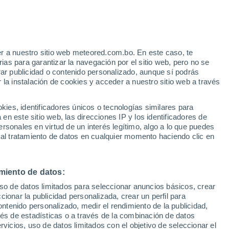
r a nuestro sitio web meteored.com.bo. En este caso, te
as para garantizar la navegación por el sitio web, pero no se
rar publicidad o contenido personalizado, aunque sí podrás
 la instalación de cookies y acceder a nuestro sitio web a través
es, identificadores únicos o tecnologías similares para
n este sitio web, las direcciones IP y los identificadores de
rsonales en virtud de un interés legítimo, algo a lo que puedes
 al tratamiento de datos en cualquier momento haciendo clic en
al calcina varias aldeas
miento de datos:
uso de datos limitados para seleccionar anuncios básicos, crear
fuertes vientos han
ccionar la publicidad personalizada, crear un perfil para
ontenido personalizado, medir el rendimiento de la publicidad,
el fuego
vés de estadísticas o a través de la combinación de datos
rvicios, uso de datos limitados con el objetivo de seleccionar el