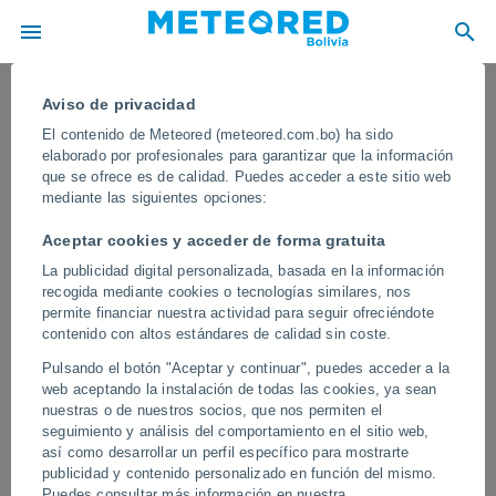
Aviso de privacidad
El contenido de Meteored (meteored.com.bo) ha sido
elaborado por profesionales para garantizar que la información
que se ofrece es de calidad. Puedes acceder a este sitio web
mediante las siguientes opciones:
Aceptar cookies y acceder de forma gratuita
La publicidad digital personalizada, basada en la información
recogida mediante cookies o tecnologías similares, nos
permite financiar nuestra actividad para seguir ofreciéndote
contenido con altos estándares de calidad sin coste.
Un bólido verde ilumina el cielo de
Pulsando el botón "Aceptar y continuar", puedes acceder a la
Moscú, Rusia
web aceptando la instalación de todas las cookies, ya sean
nuestras o de nuestros socios, que nos permiten el
Los científicos debaten si se ha tratado de un meteorito o de la
seguimiento y análisis del comportamiento en el sitio web,
reentrada de desechos espaciales en la atmósfera terrestre.
así como desarrollar un perfil específico para mostrarte
publicidad y contenido personalizado en función del mismo.
Vídeos
Puedes consultar más información en nuestra