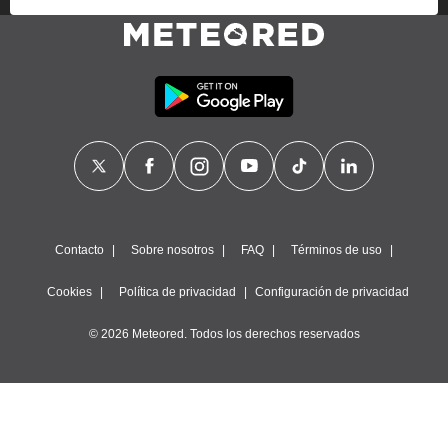
proveedores traten tus datos personales en virtud de un
interés legítimo, algo a lo que puedes oponerte. Para ello,
puede retirar su consentimiento u oponerse al tratamiento de
datos en cualquier momento haciendo clic en
"Configurar"
o
en nuestra
Política de Cookies
en este sitio web.
Nosotros y nuestros socios hacemos el siguiente
tratamiento de datos:
Almacenar la información en un dispositivo y/o acceder a
ella, uso de datos limitados para seleccionar anuncios
básicos, crear perfiles para publicidad personalizada, utilizar
perfiles para seleccionar la publicidad personalizada, crear un
perfil para personalizar el contenido, uso de perfiles para la
Contacto
Sobre nosotros
FAQ
Términos de uso
selección de contenido personalizado, medir el rendimiento
de la publicidad, medir el rendimiento del contenido,
Cookies
Política de privacidad
Configuración de privacidad
comprender al público a través de estadísticas o a través de
la combinación de datos procedentes de diferentes fuentes,
© 2026 Meteored. Todos los derechos reservados
desarrollo y mejora de los servicios, uso de datos limitados
con el objetivo de seleccionar el contenido.
Datos de localización geográfica precisa e identificación
mediante análisis de dispositivos, publicidad y contenido
personalizados, medición de publicidad y contenido,