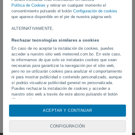
Política de Cookies
y retirar en cualquier momento el
consentimiento pulsando el botón
Configuración de cookies
que aparece disponible en el pie de nuestra página web.
Ayer
ALTERNATIVAMENTE,
Rechazar tecnologías similares a cookies
En caso de no aceptar la instalación de cookies, puedes
acceder a nuestro sitio web meteored.com.bo. En este caso,
te informamos de que solo se instalarán cookies que sean
necesarias para garantizar la navegación por el sitio web,
pero no se utilizarán cookies para analizar el comportamiento
Un rayo impactó en un campo de
ni para mostrar publicidad o contenido personalizado, aunque
Erupción y actividad inte
fútbol en Narathiwat, Tailandia.
volcán de Fuego, Guatem
sí podrás visualizar publicidad general no personalizada.
Puedes rechazar la instalación de cookies y acceder a
nuestro sitio web a través de este abono pulsando el botón
"Rechazar".
Síguenos
Con su consentimiento, nosotros y
nuestros socios
usamos
ACEPTAR Y CONTINUAR
cookies, identificadores únicos o tecnologías similares para
almacenar, acceder y procesar datos personales como su
CONFIGURACIÓN
visita en este sitio web, las direcciones IP y los
identificadores de cookies. Es posible que algunos