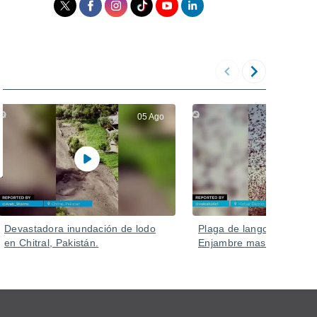
05 Ago
Devastadora inundación de lodo
Plaga de langostas en Ru
en Chitral, Pakistán.
Enjambre masivo en Kizlya