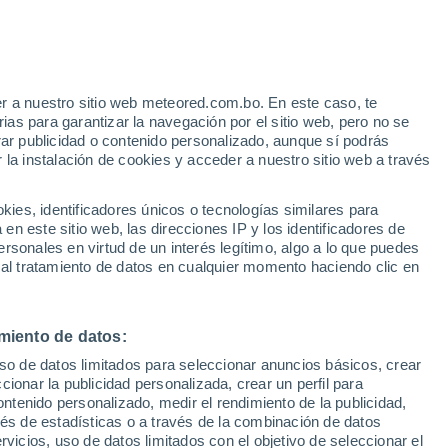
r a nuestro sitio web meteored.com.bo. En este caso, te
as para garantizar la navegación por el sitio web, pero no se
rar publicidad o contenido personalizado, aunque sí podrás
 la instalación de cookies y acceder a nuestro sitio web a través
es, identificadores únicos o tecnologías similares para
n este sitio web, las direcciones IP y los identificadores de
rsonales en virtud de un interés legítimo, algo a lo que puedes
 al tratamiento de datos en cualquier momento haciendo clic en
 azotan Venezuela tras el
miento de datos:
uso de datos limitados para seleccionar anuncios básicos, crear
ccionar la publicidad personalizada, crear un perfil para
ontenido personalizado, medir el rendimiento de la publicidad,
es muy intensas en varias regiones, mientras que otras
vés de estadísticas o a través de la combinación de datos
ivientes del doble terremoto.
rvicios, uso de datos limitados con el objetivo de seleccionar el