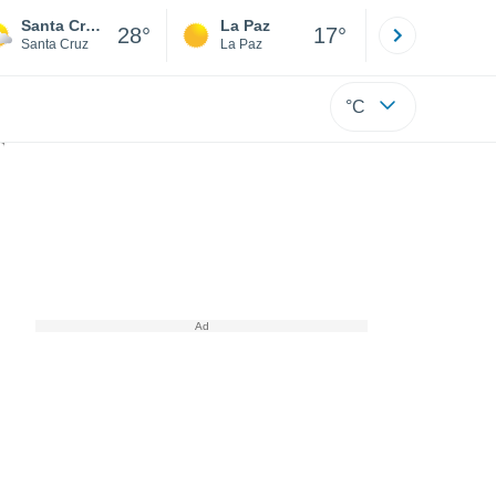
Santa Cruz de la Sierra
La Paz
Villa Tuna
28°
17°
Santa Cruz
La Paz
Cochabamb
°C