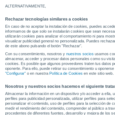
ALTERNATIVAMENTE,
Rechazar tecnologías similares a cookies
En caso de no aceptar la instalación de cookies, puedes accede
informamos de que solo se instalarán cookies que sean necesari
utilizarán cookies para analizar el comportamiento ni para most
visualizar publicidad general no personalizada. Puedes rechazar
de este abono pulsando el botón "Rechazar".
Con su consentimiento, nosotros y
nuestros socios
usamos cooki
almacenar, acceder y procesar datos personales como su visita e
cookies. Es posible que algunos proveedores traten tus datos pe
oponerte. Para ello, puede retirar su consentimiento u oponerse
"Configurar"
o en nuestra
Política de Cookies
en este sitio web.
Las lluvias torrenciales
Nosotros y nuestros socios hacemos el siguiente trata
Almacenar la información en un dispositivo y/o acceder a ella, 
doble terremoto
perfiles para publicidad personalizada, utilizar perfiles para sele
personalizar el contenido, uso de perfiles para la selección de c
En las últimas horas se han registrado precipitacion
medir el rendimiento del contenido, comprender al público a tra
siguen inmersas en las tareas de búsqueda de superv
procedentes de diferentes fuentes, desarrollo y mejora de los se