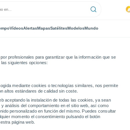
empo
Vídeos
Alertas
Mapas
Satélites
Modelos
Mundo
or profesionales para garantizar que la información que se
 las siguientes opciones:
ela tras el doble terremoto
ecogida mediante cookies o tecnologías similares, nos permite
on altos estándares de calidad sin coste.
eb aceptando la instalación de todas las cookies, ya sean
 y análisis del comportamiento en el sitio web, así como
ntenido personalizado en función del mismo. Puedes consultar
alquier momento el consentimiento pulsando el botón
uestra página web.