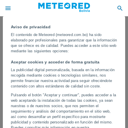
Aviso de privacidad
El contenido de Meteored (meteored.com.bo) ha sido
elaborado por profesionales para garantizar que la información
que se ofrece es de calidad. Puedes acceder a este sitio web
mediante las siguientes opciones:
Aceptar cookies y acceder de forma gratuita
La publicidad digital personalizada, basada en la información
recogida mediante cookies o tecnologías similares, nos
permite financiar nuestra actividad para seguir ofreciéndote
contenido con altos estándares de calidad sin coste.
Grandes olas gigantes azotan
Pulsando el botón "Aceptar y continuar", puedes acceder a la
Nichinan (Japón) tras el paso del Tifón
web aceptando la instalación de todas las cookies, ya sean
Jangmi
nuestras o de nuestros socios, que nos permiten el
seguimiento y análisis del comportamiento en el sitio web,
Las autoridades suelen advertir sobre los riesgos asociados, ya
así como desarrollar un perfil específico para mostrarte
que las corrientes y el fuerte oleaje pueden representar un peligro
publicidad y contenido personalizado en función del mismo.
para quienes se aproximen demasiado al mar.
Puedes consultar más información en nuestra