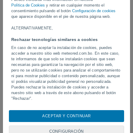
Política de Cookies
y retirar en cualquier momento el
consentimiento pulsando el botón
Configuración de cookies
Vídeos
que aparece disponible en el pie de nuestra página web.
ALTERNATIVAMENTE,
Ayer
Rechazar tecnologías similares a cookies
En caso de no aceptar la instalación de cookies, puedes
acceder a nuestro sitio web meteored.com.bo. En este caso,
te informamos de que solo se instalarán cookies que sean
necesarias para garantizar la navegación por el sitio web,
pero no se utilizarán cookies para analizar el comportamiento
ni para mostrar publicidad o contenido personalizado, aunque
sí podrás visualizar publicidad general no personalizada.
Puedes rechazar la instalación de cookies y acceder a
Tornados y lluvias torrenciales en
Un rayo impactó en un 
nuestro sitio web a través de este abono pulsando el botón
Pelotas, Brasil.
fútbol en Narathiwat, Tail
"Rechazar".
Con su consentimiento, nosotros y
nuestros socios
usamos
cookies, identificadores únicos o tecnologías similares para
ACEPTAR Y CONTINUAR
almacenar, acceder y procesar datos personales como su
Síguenos
visita en este sitio web, las direcciones IP y los
identificadores de cookies. Es posible que algunos
CONFIGURACIÓN