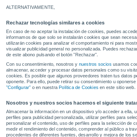
ALTERNATIVAMENTE,
Rechazar tecnologías similares a cookies
En caso de no aceptar la instalación de cookies, puedes accede
informamos de que solo se instalarán cookies que sean necesari
utilizarán cookies para analizar el comportamiento ni para most
visualizar publicidad general no personalizada. Puedes rechazar
de este abono pulsando el botón "Rechazar".
Con su consentimiento, nosotros y
nuestros socios
usamos cooki
almacenar, acceder y procesar datos personales como su visita e
cookies. Es posible que algunos proveedores traten tus datos pe
oponerte. Para ello, puede retirar su consentimiento u oponerse
"Configurar"
o en nuestra
Política de Cookies
en este sitio web.
Avalancha masiva en el 
Nosotros y nuestros socios hacemos el siguiente trata
Almacenar la información en un dispositivo y/o acceder a ella, 
Nepal
perfiles para publicidad personalizada, utilizar perfiles para sele
personalizar el contenido, uso de perfiles para la selección de c
La enorme masa de nieve, hielo y rocas se precipitó
medir el rendimiento del contenido, comprender al público a tra
visible desde varios kilómetros.
procedentes de diferentes fuentes, desarrollo y mejora de los se