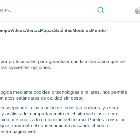
empo
Vídeos
Alertas
Mapas
Satélites
Modelos
Mundo
or profesionales para garantizar que la información que se
 las siguientes opciones:
apurna, Nepal
ecogida mediante cookies o tecnologías similares, nos permite
on altos estándares de calidad sin coste.
eb aceptando la instalación de todas las cookies, ya sean
 y análisis del comportamiento en el sitio web, así como
ntenido personalizado en función del mismo. Puedes consultar
alquier momento el consentimiento pulsando el botón
uestra página web.