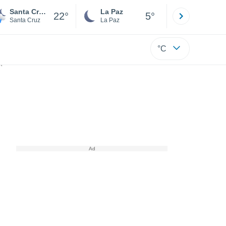
Santa Cruz de la Sierra
La Paz
Villa Tuna
22°
5°
Santa Cruz
La Paz
Cochabamb
°C