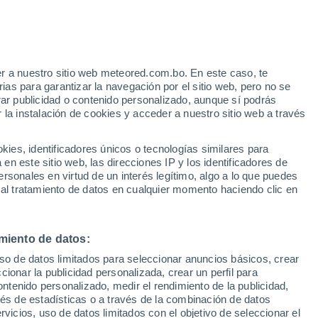
r a nuestro sitio web meteored.com.bo. En este caso, te
as para garantizar la navegación por el sitio web, pero no se
rar publicidad o contenido personalizado, aunque sí podrás
 la instalación de cookies y acceder a nuestro sitio web a través
es, identificadores únicos o tecnologías similares para
n este sitio web, las direcciones IP y los identificadores de
rsonales en virtud de un interés legítimo, algo a lo que puedes
 al tratamiento de datos en cualquier momento haciendo clic en
norte del Annapurna,
miento de datos:
uso de datos limitados para seleccionar anuncios básicos, crear
ccionar la publicidad personalizada, crear un perfil para
ontenido personalizado, medir el rendimiento de la publicidad,
 por una de las laderas, generando una gran nube blanca
vés de estadísticas o a través de la combinación de datos
rvicios, uso de datos limitados con el objetivo de seleccionar el