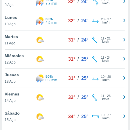
32°
/
24°
ublicidad y
7.7 mm
km/h
9 Ago
do en
Lunes
 mismo.
60%
20
-
37
32°
/
24°
4.5 mm
km/h
sultar más
10 Ago
 en nuestra
 Cookies
y
Martes
11
-
21
31°
/
24°
ualquier
km/h
11 Ago
ento
Miércoles
 botón
11
-
24
31°
/
25°
km/h
12 Ago
ación de
kies
 disponible
Jueves
50%
10
-
20
31°
/
25°
e nuestra
0.2 mm
km/h
13 Ago
.
Viernes
IVAMENTE,
11
-
26
32°
/
25°
km/h
14 Ago
as
Sábado
10
-
27
34°
/
25°
 a cookies
km/h
15 Ago
 no aceptar