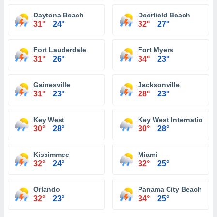
Daytona Beach
Deerfield Beach
31°
24°
32°
27°
Fort Lauderdale
Fort Myers
31°
26°
34°
23°
Gainesville
Jacksonville
31°
23°
28°
23°
Key West
Key West International 
30°
28°
30°
28°
Kissimmee
Miami
32°
24°
32°
25°
Orlando
Panama City Beach
32°
23°
34°
25°