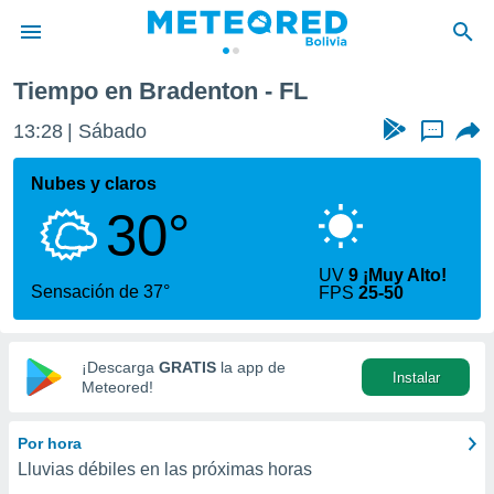
Tiempo en Bradenton - FL
privacidad
13:28
Sábado
...
o de
com.bo) ha
Nubes y claros
ado por
30°
es para
ue la
 que se
UV
9 ¡Muy Alto!
e calidad.
Sensación de 37°
FPS
25-50
eder a este
ediante las
opciones:
¡Descarga
GRATIS
la app de
Instalar
ookies y
Meteored!
e forma
Por hora
d digital
Lluvias débiles en las próximas horas
ada, basada