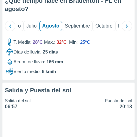
¿Qué tiempo hace en Bradenton - FL en
ados con el
 seleccionar
agosto
?
o.
calización
yo
Junio
Julio
Agosto
Septiembre
Octubre
Noviemb
precisa e
ión mediante
T. Media:
28°C
Max.:
32°C
Min:
25°C
, publicidad
Días de lluvia:
25
días
dos,
Acum. de lluvia:
166 mm
 publicidad
,
Viento medio:
8 km/h
ón de
 desarrollo
s.
Salida y Puesta del sol
tros 1199
Salida del sol
Puesta del sol
ios
06:57
20:13