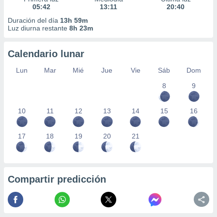
05:42
13:11
20:40
Duración del día
13h 59m
Luz diurna restante
8h 23m
Calendario lunar
Lun
Mar
Mié
Jue
Vie
Sáb
Dom
8
9
10
11
12
13
14
15
16
17
18
19
20
21
Compartir predicción