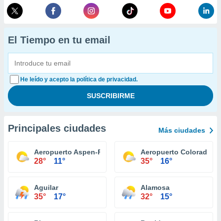
El Tiempo en tu email
He leído y acepto la política de privacidad.
Principales ciudades
Más ciudades
Aeropuerto Aspen-Pitkin
Aeropuerto Colorado S
28°
11°
35°
16°
Aguilar
Alamosa
35°
17°
32°
15°