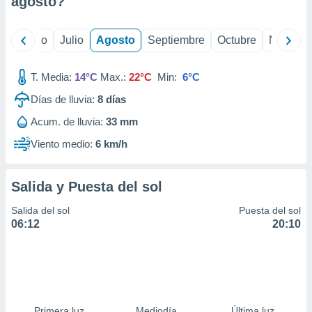
agosto
?
ados con el
 seleccionar
o.
yo
Junio
Julio
Agosto
Septiembre
Octubre
Noviemb
calización
precisa e
ión mediante
T. Media:
14°C
Max.:
22°C
Min:
6°C
Días de lluvia:
8
días
, publicidad
Acum. de lluvia:
33 mm
dos,
 publicidad
Viento medio:
6 km/h
,
ón de
 desarrollo
Salida y Puesta del sol
s.
Salida del sol
Puesta del sol
tros 1199
06:12
20:10
ios
Primera luz
Mediodía
Última luz