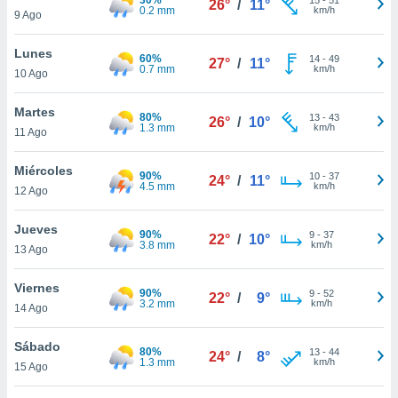
26°
/
11°
ublicidad y
0.2 mm
km/h
9 Ago
do en
Lunes
 mismo.
60%
14
-
49
27°
/
11°
0.7 mm
km/h
sultar más
10 Ago
 en nuestra
 Cookies
y
Martes
80%
13
-
43
26°
/
10°
ualquier
1.3 mm
km/h
11 Ago
ento
Miércoles
 botón
90%
10
-
37
24°
/
11°
4.5 mm
km/h
12 Ago
ación de
kies
 disponible
Jueves
90%
9
-
37
22°
/
10°
e nuestra
3.8 mm
km/h
13 Ago
.
Viernes
90%
IVAMENTE,
9
-
52
22°
/
9°
3.2 mm
km/h
14 Ago
as
Sábado
80%
13
-
44
24°
/
8°
 a cookies
1.3 mm
km/h
15 Ago
 no aceptar