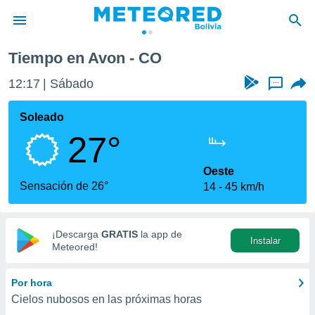
Tiempo en Avon - CO
privacidad
12:17
Sábado
...
o de
com.bo) ha
Soleado
ado por
27°
es para
ue la
 que se
Oeste
e calidad.
Sensación de 26°
14
45 km/h
eder a este
ediante las
opciones:
¡Descarga
GRATIS
la app de
Instalar
ookies y
Meteored!
e forma
Por hora
d digital
Cielos nubosos en las próximas horas
ada, basada