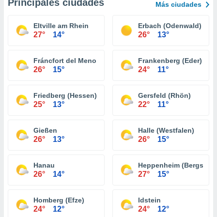
Principales ciudades
Más ciudades
Eltville am Rhein
Erbach (Odenwald)
27°
14°
26°
13°
Fráncfort del Meno
Frankenberg (Eder)
26°
15°
24°
11°
Friedberg (Hessen)
Gersfeld (Rhön)
25°
13°
22°
11°
Gießen
Halle (Westfalen)
26°
13°
26°
15°
Hanau
Heppenheim (Bergstraß
26°
14°
27°
15°
Homberg (Efze)
Idstein
24°
12°
24°
12°