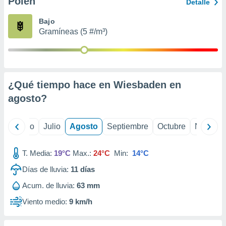
Polen
ados con el
Detalle
 seleccionar
o.
Bajo
Gramíneas (5 #/m³)
calización
precisa e
ión mediante
, publicidad
¿Qué tiempo hace en Wiesbaden en
dos,
agosto
?
 publicidad
,
ón de
yo
Junio
Julio
Agosto
Septiembre
Octubre
Noviemb
 desarrollo
s.
T. Media:
19°C
Max.:
24°C
Min:
14°C
tros 1199
ios
Días de lluvia:
11
días
Acum. de lluvia:
63 mm
Viento medio:
9 km/h