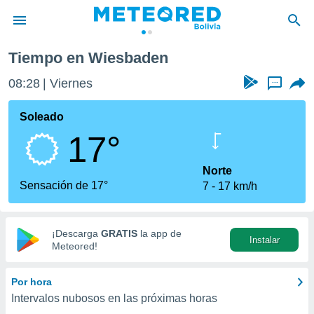
Tiempo en Wiesbaden
privacidad
08:28
Viernes
...
o de
com.bo) ha
Soleado
ado por
17°
es para
ue la
 que se
Norte
e calidad.
Sensación de 17°
7
17 km/h
eder a este
ediante las
opciones:
¡Descarga
GRATIS
la app de
Instalar
ookies y
Meteored!
e forma
Por hora
d digital
Intervalos nubosos en las próximas horas
ada, basada