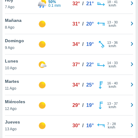
50%
ublicidad y
18
-
41
32°
/
21°
0.1 mm
km/h
7 Ago
do en
 mismo.
Mañana
13
-
30
31°
/
20°
sultar más
km/h
8 Ago
 en nuestra
 Cookies
y
Domingo
13
-
36
ualquier
34°
/
19°
km/h
9 Ago
ento
 botón
Lunes
14
-
33
37°
/
22°
ación de
km/h
10 Ago
kies
 disponible
Martes
16
-
40
e nuestra
34°
/
25°
km/h
11 Ago
.
Miércoles
IVAMENTE,
13
-
37
29°
/
19°
km/h
12 Ago
as
Jueves
7
-
28
30°
/
16°
 a cookies
km/h
13 Ago
 no aceptar