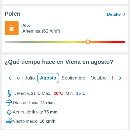
ados con el
 seleccionar
o.
Polen
Detalle
calización
Alto
precisa e
Artemisa (62 #/m³)
ión mediante
, publicidad
dos,
 publicidad
¿Qué tiempo hace en Viena en
agosto
?
,
ón de
 desarrollo
yo
Junio
Julio
Agosto
Septiembre
Octubre
Noviemb
s.
tros 1199
T. Media:
21°C
Max.:
26°C
Min:
15°C
ios
Días de lluvia:
11
días
Acum. de lluvia:
75 mm
Viento medio:
10 km/h