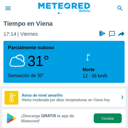
Tiempo en Viena
privacidad
17:14
Viernes
...
o de
com.bo) ha
Parcialmente nuboso
ado por
31°
es para
ue la
 que se
Norte
e calidad.
Sensación de 30°
12
36 km/h
eder a este
ediante las
opciones:
Aviso de nivel amarillo
Alerta moderada por altas temperaturas en Viena hoy
ookies y
e forma
¡Descarga
GRATIS
la app de
Instalar
d digital
Meteored!
ada, basada