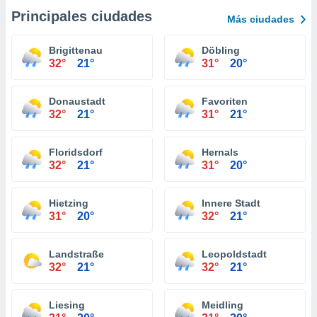
Principales ciudades
Más ciudades
Brigittenau
Döbling
32°
21°
31°
20°
Donaustadt
Favoriten
32°
21°
31°
21°
Floridsdorf
Hernals
32°
21°
31°
20°
Hietzing
Innere Stadt
31°
20°
32°
21°
Landstraße
Leopoldstadt
32°
21°
32°
21°
Liesing
Meidling