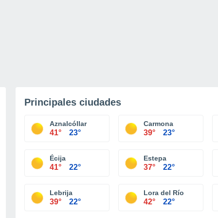
Principales ciudades
Aznalcóllar
Carmona
41°
23°
39°
23°
Écija
Estepa
41°
22°
37°
22°
Lebrija
Lora del Río
39°
22°
42°
22°