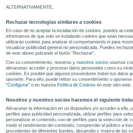
31°
ALTERNATIVAMENTE,
Rechazar tecnologías similares a cookies
UV
3 Medi
En caso de no aceptar la instalación de cookies, puedes accede
Sensación de 30°
FPS
6-10
informamos de que solo se instalarán cookies que sean necesari
utilizarán cookies para analizar el comportamiento ni para most
visualizar publicidad general no personalizada. Puedes rechazar
de este abono pulsando el botón "Rechazar".
Tiempo 1 - 7 días
Mapa de temperatura
Satélites
Con su consentimiento, nosotros y
nuestros socios
usamos cooki
almacenar, acceder y procesar datos personales como su visita e
cookies. Es posible que algunos proveedores traten tus datos pe
oponerte. Para ello, puede retirar su consentimiento u oponerse
Mañana
Domingo
Hoy
"Configurar"
o en nuestra
Política de Cookies
en este sitio web.
8 Ago
9 Ago
7 Ago
Nosotros y nuestros socios hacemos el siguiente trata
Almacenar la información en un dispositivo y/o acceder a ella, 
perfiles para publicidad personalizada, utilizar perfiles para sele
personalizar el contenido, uso de perfiles para la selección de c
41°
/
23°
40°
/
23°
41°
/
23°
medir el rendimiento del contenido, comprender al público a tra
procedentes de diferentes fuentes, desarrollo y mejora de los se