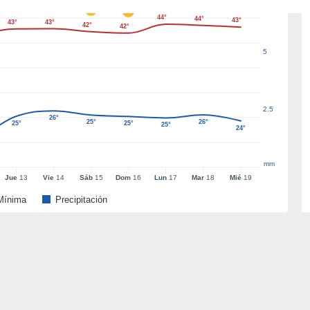
44°
44°
43°
43°
43°
42°
42°
5
2.5
26°
25°
26°
25°
25°
25°
24°
mm
Jue
13
Vie
14
Sáb
15
Dom
16
Lun
17
Mar
18
Mié
19
Mínima
Precipitación