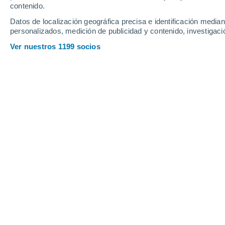
contenido.
16
-
34
km/h
17
-
38
km/h
15
18
-
38
km/h
Datos de localización geográfica precisa e identificación mediant
personalizados, medición de publicidad y contenido, investigació
Tiempo en Valdezorras hoy
, 7 de ago
Ver nuestros 1199 socios
Soleado
31°
11:00
Sensación T.
30°
Soleado
34°
12:00
Sensación T.
33°
Soleado
36°
13:00
Sensación T.
35°
Soleado
38°
14:00
Sensación T.
37°
Soleado
39°
15:00
Sensación T.
38°