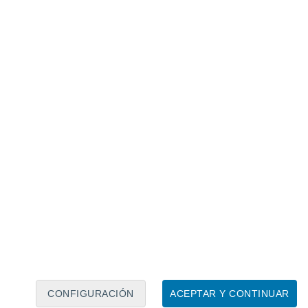
Calendario lunar
Lun
Mar
Mié
Jue
Vie
Sáb
Dom
7
8
9
10
11
12
13
14
15
16
17
18
19
20
CONFIGURACIÓN
ACEPTAR Y CONTINUAR
7.5