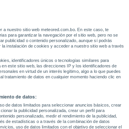
Aviso de nivel amarillo
Alerta moderada por altas
temperaturas en Valdezorras hoy
o
r a nuestro sitio web meteored.com.bo. En este caso, te
as para garantizar la navegación por el sitio web, pero no se
rar publicidad o contenido personalizado, aunque sí podrás
 la instalación de cookies y acceder a nuestro sitio web a través
Modelos
es, identificadores únicos o tecnologías similares para
n este sitio web, las direcciones IP y los identificadores de
rsonales en virtud de un interés legítimo, algo a lo que puedes
 al tratamiento de datos en cualquier momento haciendo clic en
Lunes
Martes
Miércoles
Jueves
10 Ago
11 Ago
12 Ago
13 Ago
miento de datos:
uso de datos limitados para seleccionar anuncios básicos, crear
ccionar la publicidad personalizada, crear un perfil para
ontenido personalizado, medir el rendimiento de la publicidad,
39°
/
22°
39°
/
21°
42°
/
21°
43°
/
25°
vés de estadísticas o a través de la combinación de datos
rvicios, uso de datos limitados con el objetivo de seleccionar el