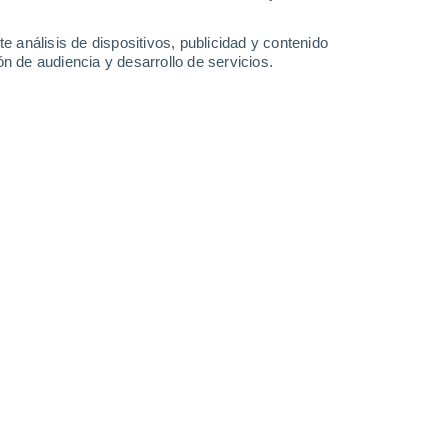
-
35
km/h
12
-
27
km/h
11
-
33
km/h
10
-
31
km/h
e análisis de dispositivos, publicidad y contenido
n de audiencia y desarrollo de servicios.
sto
Noreste
3 Medio
5
-
17 km/h
FPS:
6-10
Este
5 Medio
3
-
17 km/h
FPS:
6-10
Oeste
7 Alto
2
-
16 km/h
FPS:
15-25
Suroeste
9 ¡Muy Alto!
5
-
20 km/h
FPS:
25-50
Suroeste
9 ¡Muy Alto!
8
-
24 km/h
FPS:
25-50