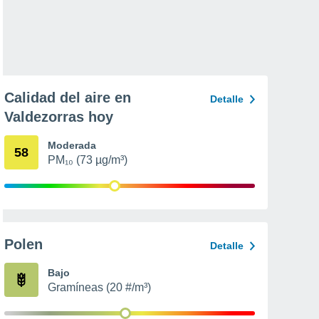
Calidad del aire en
Detalle
Valdezorras hoy
Moderada
58
PM₁₀ (73 µg/m³)
Polen
Detalle
Bajo
Gramíneas (20 #/m³)