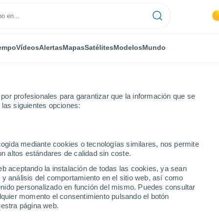
empo
Vídeos
Alertas
Mapas
Satélites
Modelos
Mundo
or profesionales para garantizar que la información que se
 las siguientes opciones:
Valdezorras
ecogida mediante cookies o tecnologías similares, nos permite
on altos estándares de calidad sin coste.
eb aceptando la instalación de todas las cookies, ya sean
 y análisis del comportamiento en el sitio web, así como
...
ntenido personalizado en función del mismo. Puedes consultar
alquier momento el consentimiento pulsando el botón
Por hora
uestra página web.
Cielos despejados en las
próximas horas