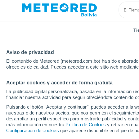
Ti
Aviso de privacidad
El contenido de Meteored (meteored.com.bo) ha sido elaborado p
ofrece es de calidad. Puedes acceder a este sitio web mediante
Aceptar cookies y acceder de forma gratuita
Inicio
España
Andalucía
Provincia de Sevilla
La publicidad digital personalizada, basada en la información r
financiar nuestra actividad para seguir ofreciéndote contenido c
Tiempo en Valdezorras
Pulsando el botón "Aceptar y continuar", puedes acceder a la w
nuestras o de nuestros socios, que nos permiten el seguimiento
11:09
Viernes
desarrollar un perfil específico para mostrarte publicidad y co
más información en nuestra
Política de Cookies
y retirar en cu
Configuración de cookies
que aparece disponible en el pie de n
Soleado