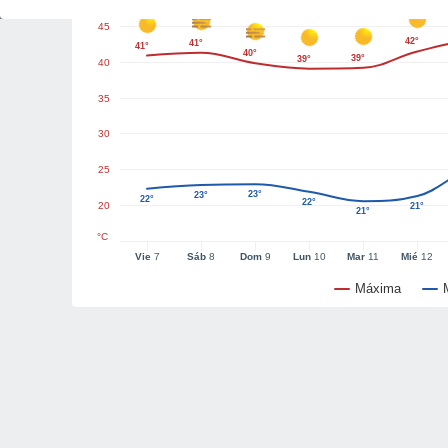
45
42°
41°
41°
40°
39°
39°
40
35
30
25
23°
23°
22°
22°
20
21°
21°
°C
Vie
7
Sáb
8
Dom
9
Lun
10
Mar
11
Mié
12
Máxima