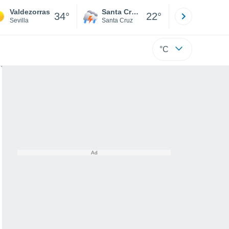
Valdezorras
Santa Cruz de la Sierra
La Paz
34°
22°
Sevilla
Santa Cruz
La Paz
°C