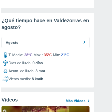
¿Qué tiempo hace en Valdezorras en
agosto
?
Agosto
T. Media:
28°C
Max.:
35°C
Min:
21°C
Días de lluvia:
0
días
Acum. de lluvia:
3 mm
Viento medio:
8 km/h
Vídeos
Más Vídeos