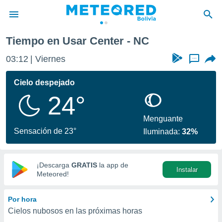
Tiempo en Usar Center - NC
privacidad
03:12
Viernes
...
o de
com.bo) ha
Cielo despejado
ado por
24°
es para
ue la
 que se
Menguante
e calidad.
Sensación de 23°
Iluminada:
32%
eder a este
ediante las
opciones:
¡Descarga
GRATIS
la app de
Instalar
ookies y
Meteored!
e forma
Por hora
d digital
Cielos nubosos en las próximas horas
ada, basada