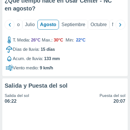
¿Qué tiempo hace en Usar Center - NC
ados con el
 seleccionar
en
agosto
?
o.
calización
yo
Junio
Julio
Agosto
Septiembre
Octubre
Noviemb
precisa e
ión mediante
T. Media:
26°C
Max.:
30°C
Min:
22°C
, publicidad
Días de lluvia:
15
días
dos,
Acum. de lluvia:
133 mm
 publicidad
,
Viento medio:
9 km/h
ón de
 desarrollo
s.
Salida y Puesta del sol
tros 1199
Salida del sol
Puesta del sol
ios
06:22
20:07