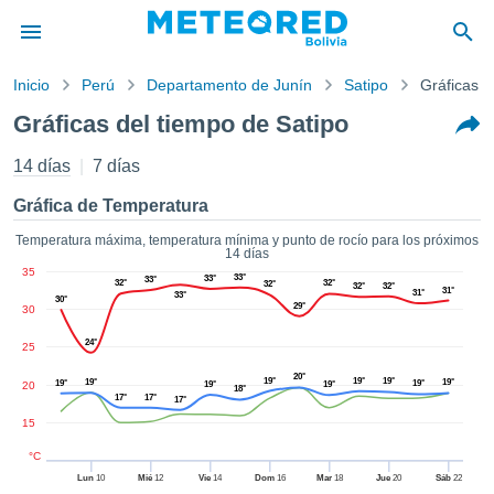
Inicio
Perú
Departamento de Junín
Satipo
Gráficas d
privacidad
Gráficas del tiempo de Satipo
enido de
ored
14 días
7 días
com.bo) ha
orado por
Gráfica de Temperatura
ales para
ar que la
Temperatura máxima, temperatura mínima y punto de rocío para los próximos
14 días
ón que se
35
de calidad.
33°
33°
33°
32°
32°
32°
32°
32°
31°
31°
33°
eder a este
30°
29°
30
ediante las
 opciones:
24°
25
20°
19°
19°
19°
19°
19°
cookies y
19°
19°
20
19°
19°
18°
17°
17°
17°
de forma
15
uita
dad digital
°C
ada, basada
Lun
10
Mié
12
Vie
14
Dom
16
Mar
18
Jue
20
Sáb
22