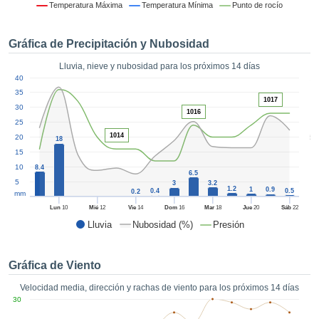
formación
Temperatura Máxima
Temperatura Mínima
Punto de rocío
 mediante
tecnologías
Gráfica de Precipitación y Nubosidad
nos permite
r nuestra
Lluvia, nieve y nubosidad para los próximos 14 días
para seguir
1
40
e contenido
ACEPTAR
35
estándares
1017
Y
30
 sin coste.
1016
CONTINUAR
25
 el botón
1014
5
20
18
continuar",
CONFIGURACIÓN
15
ceder a la
10
8.4
tando la
6.5
5
3
3.2
n de todas
1.2
1
0.9
0.4
0.5
0.2
mm
s, ya sean
Lun
10
Mié
12
Vie
14
Dom
16
Mar
18
Jue
20
Sáb
22
de nuestros
Lluvia
Nubosidad (%)
Presión
 que nos
ten el
 y análisis
Gráfica de Viento
tamiento en
b, así como
Velocidad media, dirección y rachas de viento para los próximos 14 días
r un perfil
30
ico para