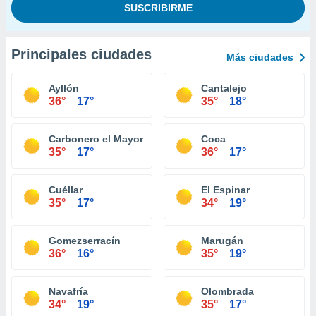
Principales ciudades
Más ciudades
Ayllón
Cantalejo
36°
17°
35°
18°
Carbonero el Mayor
Coca
35°
17°
36°
17°
Cuéllar
El Espinar
35°
17°
34°
19°
Gomezserracín
Marugán
36°
16°
35°
19°
Navafría
Olombrada
34°
19°
35°
17°