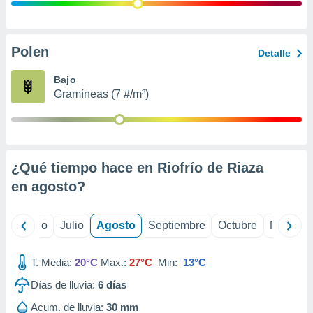
ados con el
 seleccionar
o.
calización
Polen
Detalle
precisa e
ión mediante
Bajo
Gramíneas (7 #/m³)
, publicidad
dos,
 publicidad
,
¿Qué tiempo hace en Riofrío de Riaza
ón de
 desarrollo
en
agosto
?
s.
tros 1199
yo
Junio
Julio
Agosto
Septiembre
Octubre
Noviemb
ios
T. Media:
20°C
Max.:
27°C
Min:
13°C
Días de lluvia:
6
días
Acum. de lluvia:
30 mm