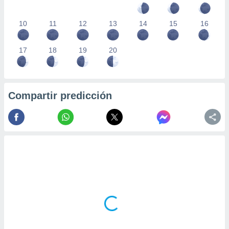
10
11
12
13
14
15
16
17
18
19
20
Compartir predicción