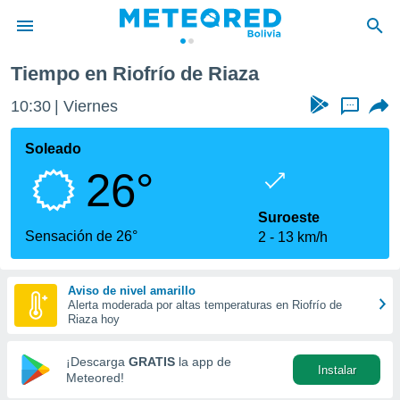
frío de Riaza
Tiempo en Riofrío de Riaza
privacidad
10:30
Viernes
...
o de
com.bo) ha
Soleado
ado por
26°
es para
ue la
 que se
Suroeste
e calidad.
Sensación de 26°
2
13 km/h
eder a este
ediante las
opciones:
Aviso de nivel amarillo
Alerta moderada por altas temperaturas en Riofrío de
ookies y
Riaza hoy
e forma
¡Descarga
GRATIS
la app de
Instalar
d digital
Meteored!
ada, basada