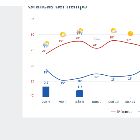
Gráficas del tiempo
35
30
28°
28°
27°
27°
26°
25
24°
20
19°
17°
17°
17°
15
16°
2.7
15°
1.7
°C
Jue
6
Vie
7
Sáb
8
Dom
9
Lun
10
Mar
11
Máxima