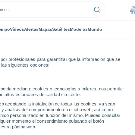
empo
Vídeos
Alertas
Mapas
Satélites
Modelos
Mundo
or profesionales para garantizar que la información que se
 las siguientes opciones:
ecogida mediante cookies o tecnologías similares, nos permite
on altos estándares de calidad sin coste.
eb aceptando la instalación de todas las cookies, ya sean
 y análisis del comportamiento en el sitio web, así como
...
ntenido personalizado en función del mismo. Puedes consultar
alquier momento el consentimiento pulsando el botón
Por hora
uestra página web.
Lluvias débiles en las próximas
horas