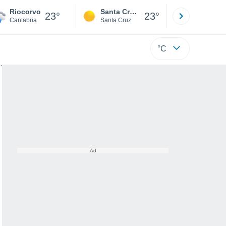
Riocorvo
Santa Cruz de la Sierra
La Paz
23°
23°
Cantabria
Santa Cruz
La Paz
°C