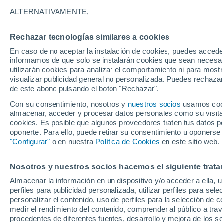
23°
ALTERNATIVAMENTE,
Rechazar tecnologías similares a cookies
30%
En caso de no aceptar la instalación de cookies, puedes accede
Sensación de 23°
0.1 mm
informamos de que solo se instalarán cookies que sean necesari
utilizarán cookies para analizar el comportamiento ni para most
visualizar publicidad general no personalizada. Puedes rechazar
de este abono pulsando el botón "Rechazar".
Tiempo 1 - 7 días
Mapa de lluvia
Satélites
Modelo
Con su consentimiento, nosotros y
nuestros socios
usamos cooki
almacenar, acceder y procesar datos personales como su visita e
cookies. Es posible que algunos proveedores traten tus datos pe
oponerte. Para ello, puede retirar su consentimiento u oponerse
Mañana
Sábado
D
Hoy
"Configurar"
o en nuestra
Política de Cookies
en este sitio web.
7 Ago
8 Ago
6 Ago
Nosotros y nuestros socios hacemos el siguiente trata
Almacenar la información en un dispositivo y/o acceder a ella, 
70%
70%
perfiles para publicidad personalizada, utilizar perfiles para sele
1.7 mm
2.7 mm
personalizar el contenido, uso de perfiles para la selección de c
27°
/
15°
28°
/
16°
24°
/
19°
medir el rendimiento del contenido, comprender al público a tra
procedentes de diferentes fuentes, desarrollo y mejora de los se