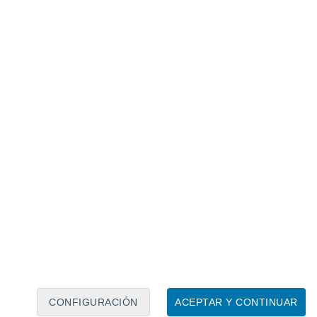
Calendario lunar
Lun
Mar
Mié
Jue
Vie
Sáb
Dom
6
7
8
9
10
11
12
13
14
15
16
17
18
19
CONFIGURACIÓN
ACEPTAR Y CONTINUAR