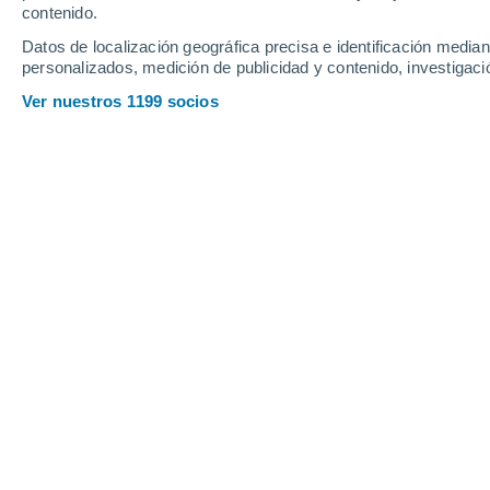
contenido.
12
-
32
km/h
10
-
27
km/h
11
16
-
37
km/h
Datos de localización geográfica precisa e identificación mediant
personalizados, medición de publicidad y contenido, investigació
Tiempo en Riocorvo hoy
, 6 de agosto
Ver nuestros 1199 socios
Lluvia débil
30%
23°
14:00
0.1 mm
Sensación T.
23°
Lluvia débil
30%
23°
15:00
0.2 mm
Sensación T.
24°
Lluvia débil
30%
23°
16:00
0.2 mm
Sensación T.
24°
Lluvia débil
30%
23°
17:00
0.1 mm
Sensación T.
24°
Lluvia débil
30%
23°
18:00
0.1 mm
Sensación T.
24°