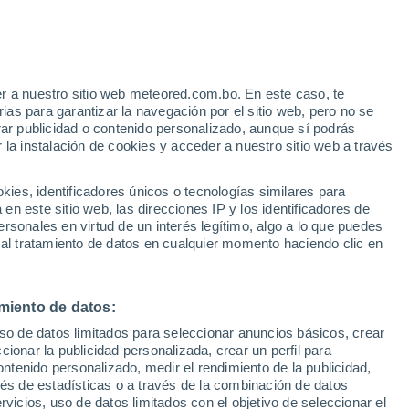
r a nuestro sitio web meteored.com.bo. En este caso, te
as para garantizar la navegación por el sitio web, pero no se
rar publicidad o contenido personalizado, aunque sí podrás
 la instalación de cookies y acceder a nuestro sitio web a través
s
es, identificadores únicos o tecnologías similares para
n este sitio web, las direcciones IP y los identificadores de
rsonales en virtud de un interés legítimo, algo a lo que puedes
 al tratamiento de datos en cualquier momento haciendo clic en
omingo
Lunes
Martes
Miércoles
9 Ago
10 Ago
11 Ago
12 Ago
miento de datos:
uso de datos limitados para seleccionar anuncios básicos, crear
ccionar la publicidad personalizada, crear un perfil para
ontenido personalizado, medir el rendimiento de la publicidad,
26°
/
17°
28°
/
17°
27°
/
17°
26°
/
19°
vés de estadísticas o a través de la combinación de datos
rvicios, uso de datos limitados con el objetivo de seleccionar el