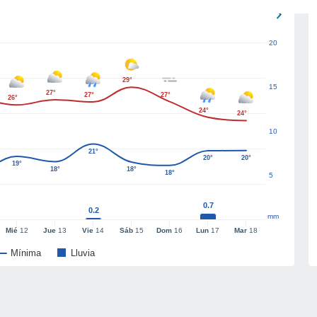
20
29°
15
27°
27°
27°
26°
24°
24°
10
21°
20°
20°
19°
18°
18°
18°
5
0.7
0.2
mm
Mié
12
Jue
13
Vie
14
Sáb
15
Dom
16
Lun
17
Mar
18
Mínima
Lluvia