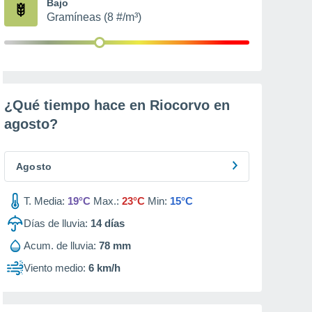
Bajo
Gramíneas (8 #/m³)
¿Qué tiempo hace en Riocorvo en
agosto
?
Agosto
T. Media:
19°C
Max.:
23°C
Min:
15°C
Días de lluvia:
14
días
Acum. de lluvia:
78 mm
Viento medio:
6 km/h