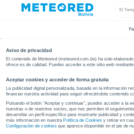
Ti
Aviso de privacidad
El contenido de Meteored (meteored.com.bo) ha sido elaborado p
ofrece es de calidad. Puedes acceder a este sitio web mediante
Aceptar cookies y acceder de forma gratuita
Inicio
España
Cantabria
Riocorvo
La publicidad digital personalizada, basada en la información r
financiar nuestra actividad para seguir ofreciéndote contenido c
Tiempo en Riocorvo
Pulsando el botón "Aceptar y continuar", puedes acceder a la w
nuestras o de nuestros socios, que nos permiten el seguimiento
14:08
Jueves
desarrollar un perfil específico para mostrarte publicidad y co
más información en nuestra
Política de Cookies
y retirar en cu
Configuración de cookies
que aparece disponible en el pie de n
Lluvia débil