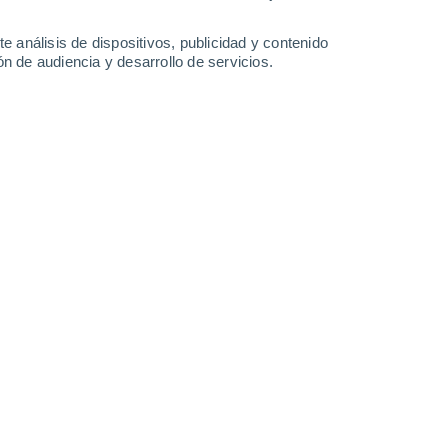
-
28
km/h
12
-
32
km/h
11
-
29
km/h
9
-
28
km/h
e análisis de dispositivos, publicidad y contenido
n de audiencia y desarrollo de servicios.
Este
4 Medio
13
-
29 km/h
FPS:
6-10
Noreste
4 Medio
16
-
33 km/h
FPS:
6-10
Noreste
3 Medio
16
-
36 km/h
FPS:
6-10
Noreste
3 Medio
16
-
36 km/h
FPS:
6-10
Noreste
2 Bajo
15
-
35 km/h
FPS:
no