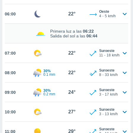
nos permite
estra
Oeste
ara seguir
22°
06:00
4
-
5
km/h
e contenido
ACEPTAR
stándares
Y
sin coste.
Primera luz a las
06:22
CONTINUAR
Salida del sol a las
06:44
 botón
continuar",
CONFIGURACIÓN
der a la
Suroeste
22°
07:00
11
-
18
km/h
ndo la
 de todas
, ya sean
Suroeste
30%
22°
08:00
de nuestros
0.1 mm
8
-
33
km/h
 nos
 y análisis
Suroeste
30%
24°
09:00
0.2 mm
3
-
17
km/h
tamiento en
b, así como
un perfil
Suroeste
27°
10:00
para
3
-
13
km/h
ublicidad y
Suroeste
do en
29°
11:00