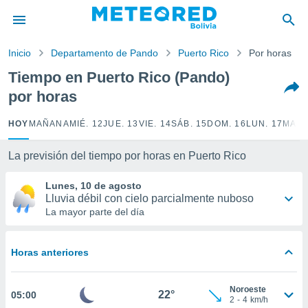
privacidad
o de
Inicio
Departamento de Pando
Puerto Rico
Por horas
com.bo) ha
Tiempo en Puerto Rico (Pando)
ado por
por horas
es para
ue la
 que se
HOY
MAÑANA
MIÉ. 12
JUE. 13
VIE. 14
SÁB. 15
DOM. 16
LUN. 17
MAR.
e calidad.
eder a este
La previsión del tiempo por horas en Puerto Rico
ediante las
opciones:
Lunes, 10 de agosto
Lluvia débil con cielo parcialmente nuboso
ookies y
La mayor parte del día
e forma
d digital
Horas anteriores
ada, basada
mación
ediante
Noroeste
22°
05:00
ecnologías
2
-
4
km/h