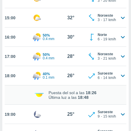
3
-
20
km/h
ed.com.bo.
o, te
 de que
Noroeste
32°
15:00
talarán
3
-
17
km/h
e sean
para
Norte
a
50%
30°
16:00
0.4 mm
6
-
19
km/h
por el sitio
o se
cookies para
Noroeste
50%
28°
17:00
0.4 mm
3
-
21
km/h
nto ni para
licidad o
Suroeste
40%
26°
18:00
0.1 mm
6
-
14
km/h
ado, aunque
sualizar
general no
Puesta del sol a las
18:26
ada. Puedes
Última luz a las
18:48
 instalación
y acceder a
Suroeste
io web a
25°
19:00
9
-
15
km/h
ste abono
 botón
.