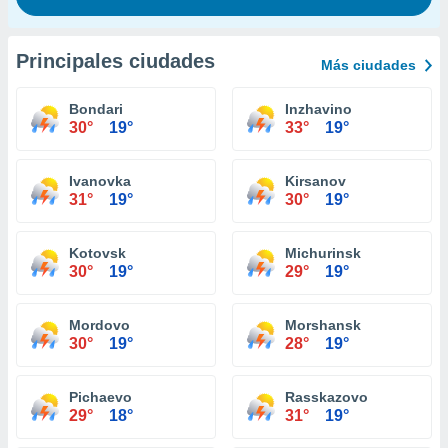
Principales ciudades
Más ciudades
Bondari
Inzhavino
30°
19°
33°
19°
Ivanovka
Kirsanov
31°
19°
30°
19°
Kotovsk
Michurinsk
30°
19°
29°
19°
Mordovo
Morshansk
30°
19°
28°
19°
Pichaevo
Rasskazovo
29°
18°
31°
19°