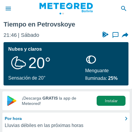
Tiempo en Petrovskoye
privacidad
21:46
Sábado
...
o de
com.bo) ha
Nubes y claros
ado por
20°
es para
ue la
 que se
Menguante
e calidad.
Sensación de 20°
Iluminada:
25%
eder a este
ediante las
opciones:
¡Descarga
GRATIS
la app de
Instalar
ookies y
Meteored!
e forma
Por hora
d digital
Lluvias débiles en las próximas horas
ada, basada