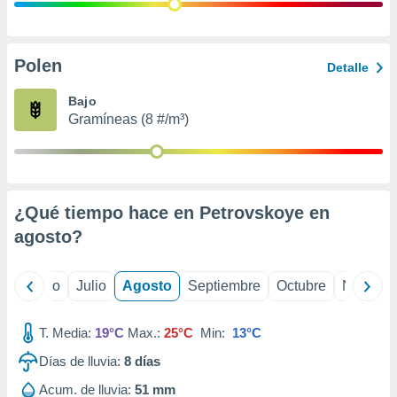
ados con el
 seleccionar
o.
calización
Polen
Detalle
precisa e
ión mediante
Bajo
Gramíneas (8 #/m³)
, publicidad
dos,
 publicidad
,
¿Qué tiempo hace en Petrovskoye en
ón de
 desarrollo
agosto
?
s.
tros 1199
yo
Junio
Julio
Agosto
Septiembre
Octubre
Noviemb
ios
T. Media:
19°C
Max.:
25°C
Min:
13°C
Días de lluvia:
8
días
Acum. de lluvia:
51 mm