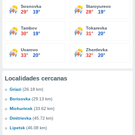
Sosnovka
Staroyurevo
29°
19°
28°
19°
Tambov
Tokarevka
30°
19°
31°
20°
Uvarovo
Zherdevka
33°
20°
32°
20°
Localidades cercanas
Griazi
(26.18 km)
Borisovka
(29.13 km)
Michurinsk
(33.62 km)
Dmitrievka
(45.72 km)
Lipetsk
(46.08 km)