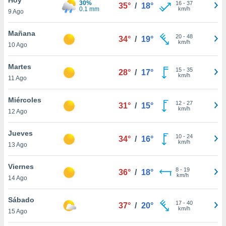
30%
ublicidad y
16
-
37
35°
/
18°
0.1 mm
km/h
9 Ago
do en
 mismo.
Mañana
20
-
48
34°
/
19°
sultar más
km/h
10 Ago
 en nuestra
 Cookies
y
Martes
15
-
35
ualquier
28°
/
17°
km/h
11 Ago
ento
 botón
Miércoles
12
-
27
31°
/
15°
ación de
km/h
12 Ago
kies
 disponible
Jueves
10
-
24
e nuestra
34°
/
16°
km/h
13 Ago
.
Viernes
IVAMENTE,
8
-
19
36°
/
18°
km/h
14 Ago
as
Sábado
17
-
40
37°
/
20°
 a cookies
km/h
15 Ago
 no aceptar