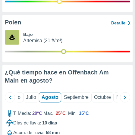
ados con el
 seleccionar
o.
calización
Polen
Detalle
precisa e
ión mediante
Bajo
Artemisa (21 #/m³)
, publicidad
dos,
 publicidad
,
¿Qué tiempo hace en Offenbach Am
ón de
 desarrollo
Main en
agosto
?
s.
tros 1199
yo
Junio
Julio
Agosto
Septiembre
Octubre
Noviemb
ios
T. Media:
20°C
Max.:
25°C
Min:
15°C
Días de lluvia:
10
días
Acum. de lluvia:
58 mm