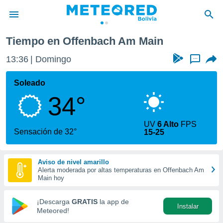
Tiempo en Offenbach Am Main
privacidad
13:36
Domingo
...
o de
com.bo) ha
Soleado
ado por
34°
es para
ue la
 que se
UV
6 Alto
FPS
e calidad.
Sensación de 32°
15-25
eder a este
ediante las
opciones:
Aviso de nivel amarillo
Alerta moderada por altas temperaturas en Offenbach Am
ookies y
Main hoy
e forma
¡Descarga
GRATIS
la app de
Instalar
d digital
Meteored!
ada, basada