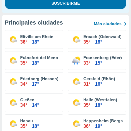
Principales ciudades
Más ciudades
Eltville am Rhein
Erbach (Odenwald)
36°
18°
35°
18°
Fráncfort del Meno
Frankenberg (Eder)
35°
18°
33°
15°
Friedberg (Hessen)
Gersfeld (Rhön)
34°
17°
31°
16°
Gießen
Halle (Westfalen)
34°
14°
35°
18°
Hanau
Heppenheim (Bergstraß
35°
18°
36°
19°