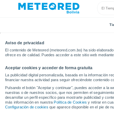
Ti
Aviso de privacidad
El contenido de Meteored (meteored.com.bo) ha sido elaborado p
ofrece es de calidad. Puedes acceder a este sitio web mediante
Aceptar cookies y acceder de forma gratuita
Inicio
España
Castilla y León
Provincia de Zam
La publicidad digital personalizada, basada en la información r
financiar nuestra actividad para seguir ofreciéndote contenido c
Tiempo en Muga de Sa
Pulsando el botón "Aceptar y continuar", puedes acceder a la w
nuestras o de nuestros socios, que nos permiten el seguimiento
14:28
Viernes
desarrollar un perfil específico para mostrarte publicidad y co
más información en nuestra
Política de Cookies
y retirar en cu
Configuración de cookies
que aparece disponible en el pie de n
Soleado