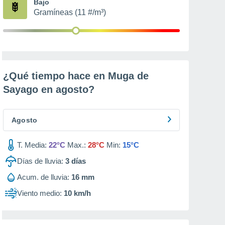
Bajo
Gramíneas (11 #/m³)
¿Qué tiempo hace en Muga de
Sayago en
agosto
?
Agosto
T. Media:
22°C
Max.:
28°C
Min:
15°C
Días de lluvia:
3
días
Acum. de lluvia:
16 mm
Viento medio:
10 km/h