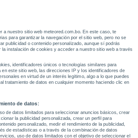
 Alto!
r a nuestro sitio web meteored.com.bo. En este caso, te
as para garantizar la navegación por el sitio web, pero no se
rar publicidad o contenido personalizado, aunque sí podrás
 la instalación de cookies y acceder a nuestro sitio web a través
odelos
es, identificadores únicos o tecnologías similares para
n este sitio web, las direcciones IP y los identificadores de
rsonales en virtud de un interés legítimo, algo a lo que puedes
 al tratamiento de datos en cualquier momento haciendo clic en
Lunes
Martes
Miércoles
Jueves
10 Ago
11 Ago
12 Ago
13 Ago
miento de datos:
uso de datos limitados para seleccionar anuncios básicos, crear
ccionar la publicidad personalizada, crear un perfil para
ontenido personalizado, medir el rendimiento de la publicidad,
32°
/
16°
34°
/
17°
36°
/
17°
37°
/
18°
vés de estadísticas o a través de la combinación de datos
rvicios, uso de datos limitados con el objetivo de seleccionar el