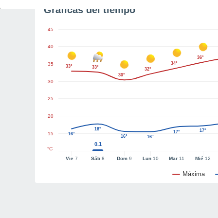
Gráficas del tiempo
45
40
36°
34°
35
33°
33°
32°
30°
30
25
20
18°
17°
17°
15
16°
16°
16°
0.1
°C
Vie
7
Sáb
8
Dom
9
Lun
10
Mar
11
Mié
12
Máxima