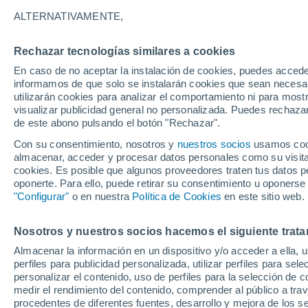
30°
ALTERNATIVAMENTE,
Rechazar tecnologías similares a cookies
UV
9 ¡Muy
En caso de no aceptar la instalación de cookies, puedes accede
Sensación de 29°
FPS
25-50
informamos de que solo se instalarán cookies que sean necesari
utilizarán cookies para analizar el comportamiento ni para most
visualizar publicidad general no personalizada. Puedes rechazar
de este abono pulsando el botón "Rechazar".
Tiempo 1 - 7 días
Mapa de nubosidad
Satélites
M
Con su consentimiento, nosotros y
nuestros socios
usamos cooki
almacenar, acceder y procesar datos personales como su visita e
cookies. Es posible que algunos proveedores traten tus datos pe
oponerte. Para ello, puede retirar su consentimiento u oponerse
Mañana
Domingo
Hoy
"Configurar"
o en nuestra
Política de Cookies
en este sitio web.
8 Ago
9 Ago
7 Ago
Nosotros y nuestros socios hacemos el siguiente trata
Almacenar la información en un dispositivo y/o acceder a ella, 
50%
perfiles para publicidad personalizada, utilizar perfiles para sele
0.1 mm
personalizar el contenido, uso de perfiles para la selección de c
33°
/
18°
30°
/
16°
33°
/
16°
medir el rendimiento del contenido, comprender al público a tra
procedentes de diferentes fuentes, desarrollo y mejora de los se