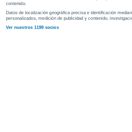
contenido.
21
-
46
km/h
15
-
35
km/h
13
20
-
42
km/h
Datos de localización geográfica precisa e identificación mediant
personalizados, medición de publicidad y contenido, investigació
Tiempo en Muga de Sayago hoy
, 7 d
Ver nuestros 1199 socios
Soleado
30°
14:00
Sensación T.
29°
Soleado
32°
15:00
Sensación T.
30°
Soleado
32°
16:00
Sensación T.
30°
Nubes y claros
32°
17:00
Sensación T.
30°
Soleado
32°
18:00
Sensación T.
30°