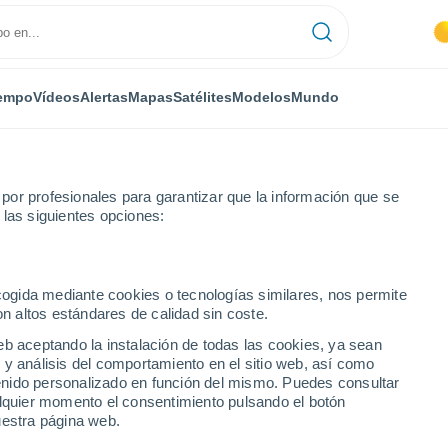
empo
Vídeos
Alertas
Mapas
Satélites
Modelos
Mundo
or profesionales para garantizar que la información que se
 las siguientes opciones:
ora
Muga de Sayago
ecogida mediante cookies o tecnologías similares, nos permite
on altos estándares de calidad sin coste.
yago
eb aceptando la instalación de todas las cookies, ya sean
 y análisis del comportamiento en el sitio web, así como
...
ntenido personalizado en función del mismo. Puedes consultar
alquier momento el consentimiento pulsando el botón
Por hora
uestra página web.
Intervalos nubosos en las
próximas horas