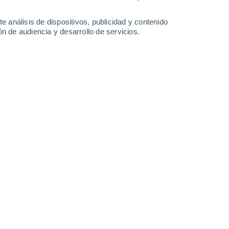
-
28
km/h
8
-
26
km/h
10
-
26
km/h
10
-
27
km/h
e análisis de dispositivos, publicidad y contenido
n de audiencia y desarrollo de servicios.
e agosto
Oeste
9 ¡Muy Alto!
12
-
31 km/h
FPS:
25-50
Oeste
9 ¡Muy Alto!
14
-
33 km/h
FPS:
25-50
Oeste
8 ¡Muy Alto!
17
-
38 km/h
FPS:
25-50
Oeste
5 Medio
20
-
42 km/h
FPS:
6-10
Oeste
3 Medio
19
-
42 km/h
FPS:
6-10