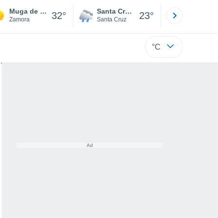
Muga de Sayago
Santa Cruz de la Sierra
La Paz
32°
23°
Zamora
Santa Cruz
La Paz
°C