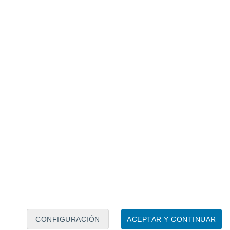
Calendario lunar
Lun
Mar
Mié
Jue
Vie
Sáb
Dom
7
8
9
10
11
12
13
14
15
16
17
18
19
20
CONFIGURACIÓN
ACEPTAR Y CONTINUAR