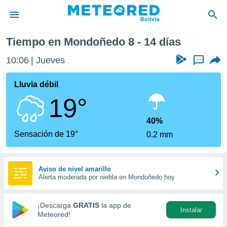
Próxima semana
Tiempo en Mondoñedo 8 - 14 días
privacidad
10:06
Jueves
...
o de
com.bo) ha
Lluvia débil
ado por
19°
es para
ue la
 que se
40%
e calidad.
Sensación de 19°
0.2 mm
eder a este
ediante las
opciones:
Aviso de nivel amarillo
Alerta moderada por niebla en Mondoñedo hoy
ookies y
e forma
¡Descarga
GRATIS
la app de
Instalar
d digital
Meteored!
ada, basada