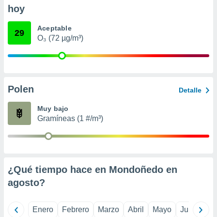
retirar su
hoy
ento u
Aceptable
29
 de datos
O₃ (72 µg/m³)
er momento
ic en
o en
 Cookies
en
Polen
eb.
Detalle
Muy bajo
y
socios
Gramíneas (1 #/m³)
el
to de
la
¿Qué tiempo hace en Mondoñedo en
 en un
agosto
?
 y/o acceder
 de datos
ara
Enero
Febrero
Marzo
Abril
Mayo
Junio
Ju
 anuncios