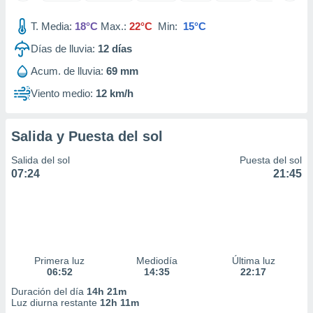
ar perfiles
idad
T. Media:
18°C
Max.:
22°C
Min:
15°C
a, utilizar
Días de lluvia:
12
días
a
 la
Acum. de lluvia:
69 mm
da, crear un
Viento medio:
12 km/h
personalizar
o, uso de
a la
Salida y Puesta del sol
e contenido
do, medir el
Salida del sol
Puesta del sol
 de la
07:24
21:45
medir el
 del
 comprender
 través de
s o a través
nación de
Primera luz
Mediodía
Última luz
edentes de
06:52
14:35
22:17
fuentes,
y mejora de
Duración del día
14h 21m
os, uso de
Luz diurna restante
12h 11m