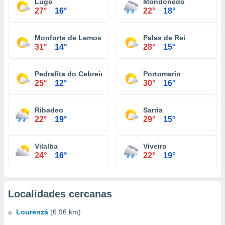
Lugo
Mondoñedo
27°
16°
22°
18°
Monforte de Lemos
Palas de Rei
31°
14°
28°
15°
Pedrafita do Cebreiro
Portomarín
25°
12°
30°
16°
Ribadeo
Sarria
22°
19°
29°
15°
Vilalba
Viveiro
24°
16°
22°
19°
Localidades cercanas
Lourenzá
(6.96 km)