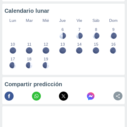
ados con el
 seleccionar
Calendario lunar
o.
calización
Lun
Mar
Mié
Jue
Vie
Sáb
Dom
precisa e
6
7
8
9
ión mediante
, publicidad
10
11
12
13
14
15
16
dos,
 publicidad
17
18
19
,
ón de
 desarrollo
s.
Compartir predicción
tros 1199
ios