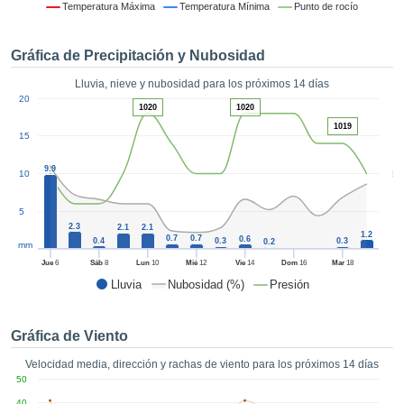
formación
Temperatura Máxima
Temperatura Mínima
Punto de rocío
 mediante
tecnologías
Gráfica de Precipitación y Nubosidad
nos permite
r nuestra
Lluvia, nieve y nubosidad para los próximos 14 días
para seguir
1
20
e contenido
1020
1020
ACEPTAR
estándares
1019
Y
15
 sin coste.
CONTINUAR
 el botón
9.9
5
10
continuar",
CONFIGURACIÓN
ceder a la
5
tando la
2.3
2.1
2.1
1.2
n de todas
0.7
0.7
0.6
0.4
0.3
0.3
0.2
mm
s, ya sean
Jue
6
Sáb
8
Lun
10
Mié
12
Vie
14
Dom
16
Mar
18
de nuestros
Lluvia
Nubosidad (%)
Presión
 que nos
ten el
 y análisis
Gráfica de Viento
tamiento en
b, así como
Velocidad media, dirección y rachas de viento para los próximos 14 días
r un perfil
50
ico para
40